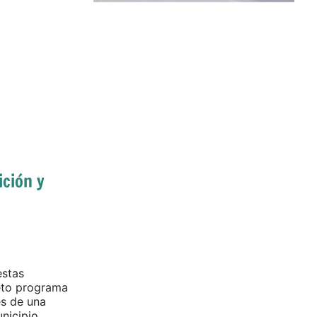
ición y
estas
eto programa
es de una
unicipio.