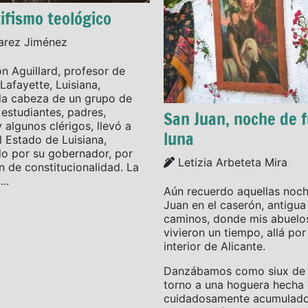
ifismo teológico
varez Jiménez
n Aguillard, profesor de
Lafayette, Luisiana,
la cabeza de un grupo de
 estudiantes, padres,
San Juan, noche de 
y algunos clérigos, llevó a
luna
l Estado de Luisiana,
o por su gobernador, por
Details
Letizia Arbeteta Mira
n de constitucionalidad. La
..
Aún recuerdo aquellas noc
Juan en el caserón, antigu
caminos, donde mis abuelo
vivieron un tiempo, allá por 
interior de Alicante.
Danzábamos como siux de p
torno a una hoguera hecha 
cuidadosamente acumulado