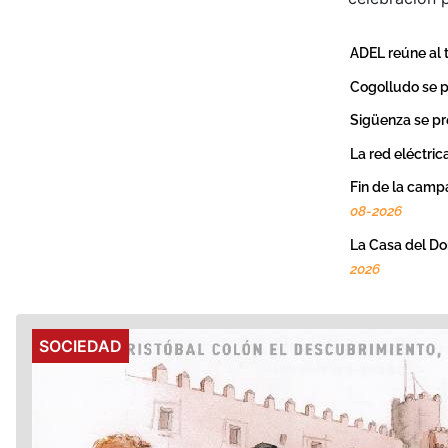
ADEL reúne al t
Cogolludo se p
Sigüenza se pr
La red eléctrica
Fin de la campa
08-2026
La Casa del Do
2026
Details
SOCIEDAD