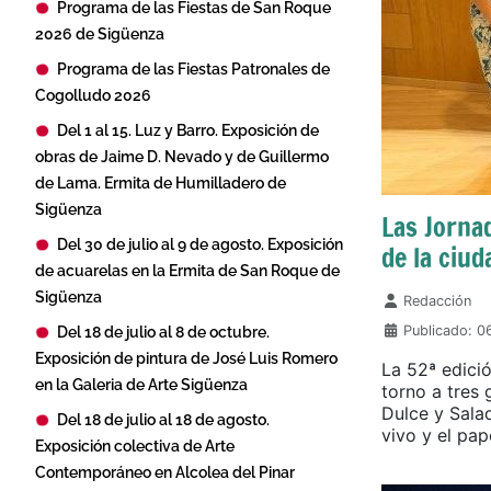
Programa de las Fiestas de San Roque
2026 de Sigüenza
Programa de las Fiestas Patronales de
Cogolludo 2026
Del 1 al 15. Luz y Barro. Exposición de
obras de Jaime D. Nevado y de Guillermo
de Lama. Ermita de Humilladero de
Sigüenza
Las Jorna
Del 30 de julio al 9 de agosto. Exposición
de la ciu
de acuarelas en la Ermita de San Roque de
Sigüenza
Detalles
Redacción
Del 18 de julio al 8 de octubre.
Publicado: 
Exposición de pintura de José Luis Romero
La 52ª edició
en la Galeria de Arte Sigüenza
torno a tres 
Dulce y Sala
Del 18 de julio al 18 de agosto.
vivo y el pap
Exposición colectiva de Arte
Contemporáneo en Alcolea del Pinar