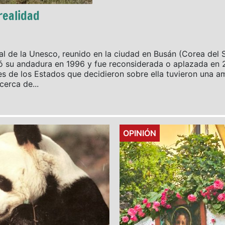
realidad
l de la Unesco, reunido en la ciudad en Busán (Corea del S
ó su andadura en 1996 y fue reconsiderada o aplazada en 2
 de los Estados que decidieron sobre ella tuvieron una am
erca de...
Details
OPINIÓN