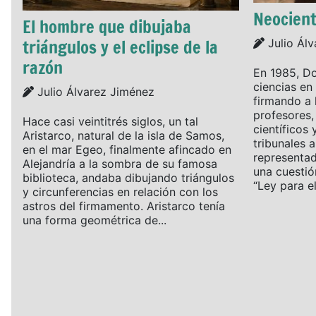
Neocient
El hombre que dibujaba
triángulos y el eclipse de la
Details
Julio Ál
razón
En 1985, Do
ciencias en 
Details
Julio Álvarez Jiménez
firmando a 
profesores,
Hace casi veintitrés siglos, un tal
científicos 
Aristarco, natural de la isla de Samos,
tribunales a
en el mar Egeo, finalmente afincado en
representad
Alejandría a la sombra de su famosa
una cuestió
biblioteca, andaba dibujando triángulos
“Ley para el.
y circunferencias en relación con los
astros del firmamento. Aristarco tenía
una forma geométrica de...