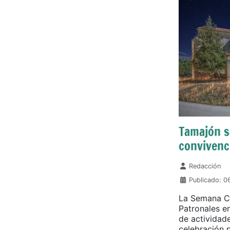
Tamajón se
convivenc
Detalles
Redacción
Publicado: 
La Semana Cul
Patronales e
de actividad
celebración p