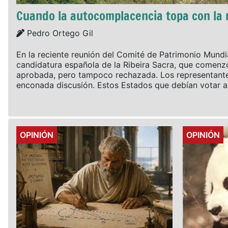
Cuando la autocomplacencia topa con la 
Details
Pedro Ortego Gil
En la reciente reunión del Comité de Patrimonio Mundia
candidatura española de la Ribeira Sacra, que comenz
aprobada, pero tampoco rechazada. Los representantes
enconada discusión. Estos Estados que debían votar ac
Details
Details
OPINIÓN
OPINIÓN