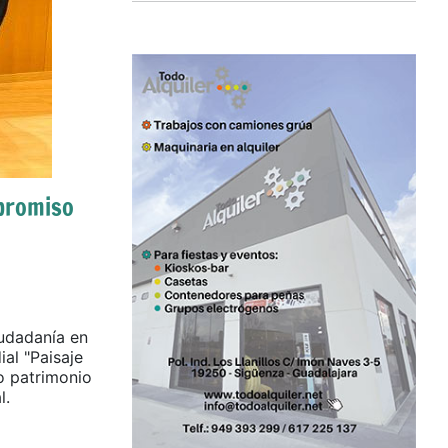
mpromiso
iudadanía en
ial "Paisaje
o patrimonio
l.