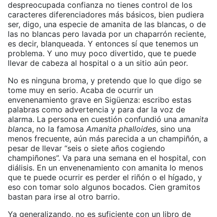
despreocupada confianza no tienes control de los
caracteres diferenciadores más básicos, bien pudiera
ser, digo, una especie de amanita de las blancas, o de
las no blancas pero lavada por un chaparrón reciente,
es decir, blanqueada. Y entonces sí que tenemos un
problema. Y uno muy poco divertido, que te puede
llevar de cabeza al hospital o a un sitio aún peor.
No es ninguna broma, y pretendo que lo que digo se
tome muy en serio. Acaba de ocurrir un
envenenamiento grave en Sigüenza: escribo estas
palabras como advertencia y para dar la voz de
alarma. La persona en cuestión confundió una
amanita
blanc
a, no la famosa
Amanita phalloides
, sino una
menos frecuente, aún más parecida a un champiñón, a
pesar de llevar “seis o siete años cogiendo
champiñones”. Va para una semana en el hospital, con
diálisis. En un envenenamiento con amanita lo menos
que te puede ocurrir es perder el riñón o el hígado, y
eso con tomar solo algunos bocados. Cien gramitos
bastan para irse al otro barrio.
Ya generalizando, no es suficiente con un libro de