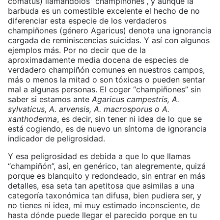
comatus) llamándolos “champiñones”, y aunque la
barbuda es un comestible excelente el hecho de no
diferenciar esta especie de los verdaderos
champiñones (género Agaricus) denota una ignorancia
cargada de reminiscencias suicidas. Y así con algunos
ejemplos más. Por no decir que de la
aproximadamente media docena de especies de
verdadero champiñón comunes en nuestros campos,
más o menos la mitad o son tóxicas o pueden sentar
mal a algunas personas. El coger “champiñones” sin
saber si estamos ante
Agaricus campestris, A.
sylvaticus, A. arvensis, A. macrosporus o A.
xanthoderma
, es decir, sin tener ni idea de lo que se
está cogiendo, es de nuevo un síntoma de ignorancia
indicador de peligrosidad.
Y esa peligrosidad es debida a que lo que llamas
“champiñón”, así, en genérico, tan alegremente, quizá
porque es blanquito y redondeado, sin entrar en más
detalles, esa seta tan apetitosa que asimilas a una
categoría taxonómica tan difusa, bien pudiera ser, y
no tienes ni idea, mi muy estimado inconsciente, de
hasta dónde puede llegar el parecido porque en tu