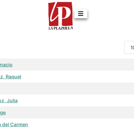
Cant
ils
gnacio
iz, Raquel
z, Julia
rge
ía del Carmen