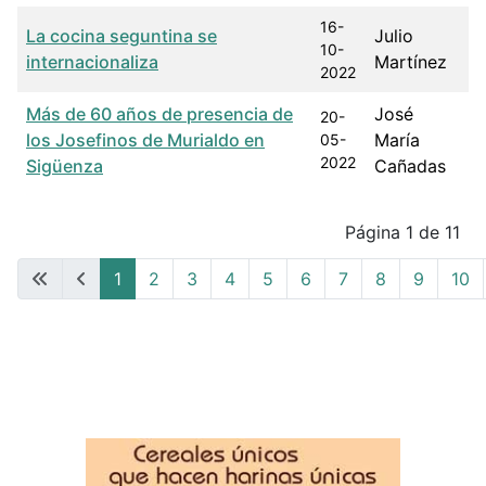
16-
La cocina seguntina se
Julio
10-
internacionaliza
Martínez
2022
Más de 60 años de presencia de
José
20-
los Josefinos de Murialdo en
María
05-
2022
Sigüenza
Cañadas
Articles
Página 1 de 11
1
2
3
4
5
6
7
8
9
10