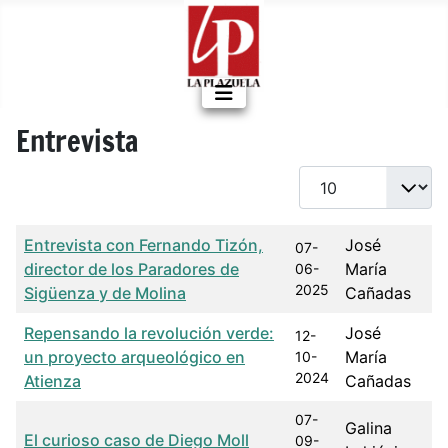
Entrevista
Cantidad a mostrar
Título
Fecha de publicación
Autor
Entrevista con Fernando Tizón,
José
07-
director de los Paradores de
María
06-
2025
Sigüenza y de Molina
Cañadas
Repensando la revolución verde:
José
12-
un proyecto arqueológico en
María
10-
2024
Atienza
Cañadas
07-
Galina
El curioso caso de Diego Moll
09-