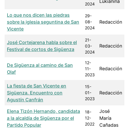
Lukiánina
2024
Lo que nos dicen las piedras
29-
sobre la iglesia seguntina de San
Redacción
08-
2024
Vicente
21-
José Cortejarena habla sobre el
Redacción
03-
Festival de cortos de Sigüenza
2024
12-
De Sigüenza al camino de San
Redacción
11-
Olaf
2023
La fiesta de San Vicente en
15-
Sigüenza. Encuentro con
Redacción
01-
2023
Agustín Canfrán
Elena Tizón Hernando, candidata
José
18-
a la alcaldía de Sigüenza por el
María
12-
2022
Partido Popular
Cañadas