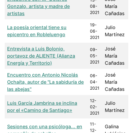
Gonzalo, artista y madre de
María
08-
2021
artistas
Cañadas
19-
La poesía oriental tiene su
Julio
06-
epicentro en Robleluengo
Martínez
2021
Entrevista a Luis Bolonio,
José
09-
portavoz de ALIENTE (Alianza
María
05-
2021
Energía y Territorio)
Cañadas
Encuentro con Antonio Nicolás
José
06-
Ochaíta, autor de "La sabiduría de
María
04-
2021
las abejas"
Cañadas
12-
Luis García Jambrina se inclina
Julio
02-
por el «Camino de Santiago»
Martínez
2021
11-
Sesiones con una psicóloga... en
Galina
12-