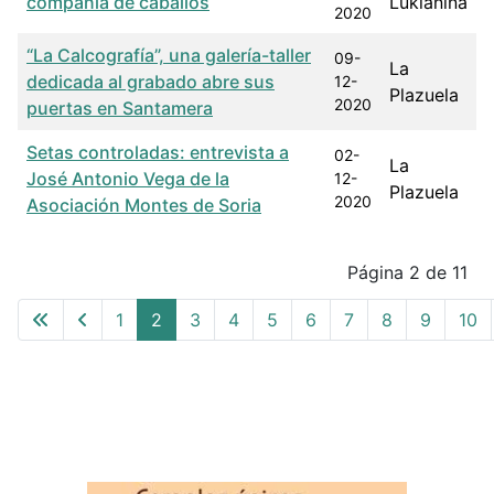
compañía de caballos
Lukiánina
2020
“La Calcografía”, una galería-taller
09-
La
dedicada al grabado abre sus
12-
Plazuela
2020
puertas en Santamera
Setas controladas: entrevista a
02-
La
José Antonio Vega de la
12-
Plazuela
2020
Asociación Montes de Soria
Articles
Página 2 de 11
1
2
3
4
5
6
7
8
9
10