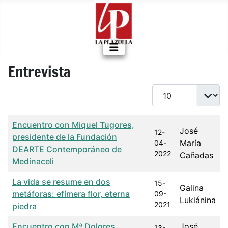
Entrevista
Cantidad a mostrar
Título
Fecha de publicación
Autor
Encuentro con Miquel Tugores,
José
12-
presidente de la Fundación
María
04-
DEARTE Contemporáneo de
2022
Cañadas
Medinaceli
La vida se resume en dos
15-
Galina
metáforas: efímera flor, eterna
09-
Lukiánina
2021
piedra
Encuentro con Mª Dolores
José
13-