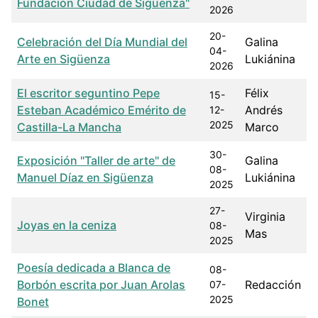
Fundación Ciudad de Sigüenza"
2026
20-
Celebración del Día Mundial del
Galina
04-
Arte en Sigüenza
Lukiánina
2026
El escritor seguntino Pepe
Félix
15-
Esteban Académico Emérito de
Andrés
12-
2025
Castilla-La Mancha
Marco
30-
Exposición "Taller de arte" de
Galina
08-
Manuel Díaz en Sigüenza
Lukiánina
2025
27-
Virginia
Joyas en la ceniza
08-
Mas
2025
Poesía dedicada a Blanca de
08-
Borbón escrita por Juan Arolas
Redacción
07-
2025
Bonet