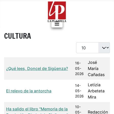
CULTURA
Cantidad a mostrar
Título
Fecha de publicación
Autor
José
16-
¿Qué lees, Doncel de Sigüenza?
María
05-
2026
Cañadas
Letizia
14-
El relevo de la antorcha
Arbeteta
05-
2026
Mira
10-
Ha salido el libro "Memoria de la
Redacción
05-