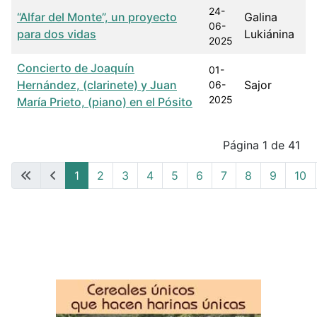
24-
“Alfar del Monte”, un proyecto
Galina
06-
para dos vidas
Lukiánina
2025
Concierto de Joaquín
01-
Hernández, (clarinete) y Juan
Sajor
06-
2025
María Prieto, (piano) en el Pósito
Articles
Página 1 de 41
1
2
3
4
5
6
7
8
9
10