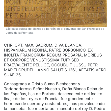
Lápida sepulcral de Blanca de Borbón en el convento de San Francisco de
Jerez de la Frontera.
CHR. OPT. MAX. SACRUM. DIVA BLANCA,
HISPANIARUM REGINA, PATRE BORBONICO, EX
INCLITA FRANCORUM REGUM PROSAPIA, MORIBUS
ET CORPORE VENUSTISSIMA FUIT: SED
PRAEVALENTE PELLICE, OCCUBUIT JUSSU PETRI
MARITI CRUDELI, ANNO SALUTIS 1361, AETATIS VERO
SUAE 25.
Consagrada a Cristo Sumo Bienhechor y
Todopoderoso Señor Nuestro, Doña Blanca Reina de
las Españas, hija de Borbón, descendiente del ínclito
linaje de los reyes de Francia, fue grandemente
hermosa de cuerpo y costumbres, mas prevaleciendo
la manceba, fue muerta por mandato del rey D. Pedro