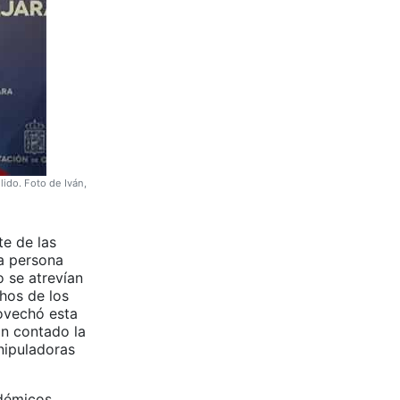
ido. Foto de Iván,
te de las
na persona
o se atrevían
hos de los
rovechó esta
an contado la
anipuladoras
adémicos