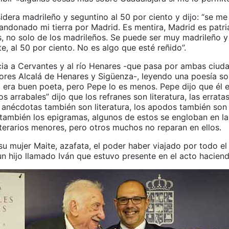
idera madrileño y seguntino al 50 por ciento y dijo: “se m
andonado mi tierra por Madrid. Es mentira, Madrid es patri
s, no solo de los madrileños. Se puede ser muy madrileño y
, al 50 por ciento. No es algo que esté reñido”.
cia a Cervantes y al río Henares -que pasa por ambas ciud
ores Alcalá de Henares y Sigüenza-, leyendo una poesía sob
 era buen poeta, pero Pepe lo es menos. Pepe dijo que él 
los arrabales” dijo que los refranes son literatura, las errat
as anécdotas también son literatura, los apodos también son 
también los epigramas, algunos de estos se engloban en la 
iterarios menores, pero otros muchos no reparan en ellos.
su mujer Maite, azafata, el poder haber viajado por todo e
un hijo llamado Iván que estuvo presente en el acto haciend