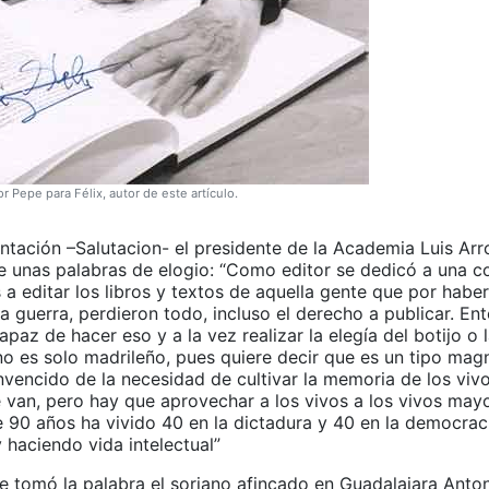
or Pepe para Félix, autor de este artículo.
entación –Salutacion- el presidente de la Academia Luis Ar
e unas palabras de elogio: “Como editor se dedicó a una 
 a editar los libros y textos de aquella gente que por haber
a guerra, perdieron todo, incluso el derecho a publicar. En
apaz de hacer eso y a la vez realizar la elegía del botijo o l
o es solo madrileño, pues quiere decir que es un tipo magní
nvencido de la necesidad de cultivar la memoria de los viv
e van, pero hay que aprovechar a los vivos a los vivos may
e 90 años ha vivido 40 en la dictadura y 40 en la democraci
 haciendo vida intelectual”
 tomó la palabra el soriano afincado en Guadalajara Anto