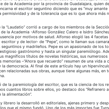
te de la Academia por la provincia de Guadalajara, quien d
encarna el escritor seguntino diciendo que es “muy amante 
la permisividad y de la tolerancia que es lo que ahora más 
 la “Laudatio” corrió a cargo de los miembros de la Secció
 de la Academia -Alfonso González Calero e Isidro Sánchez
usencia por motivos de salud. Alfonso elogió las 4 facetas 
e escritor y de lector- de “Pepe”, como le llaman sus camar
 seguntinos y madrileños. Pepe es un apasionado de los toro
prestigioso gastrónomo y hasta un singular paremiólogo. A
us magníficos títulos de novelas históricas, sus numerosos
as memorias –“Ahora que recuerdo” resumen de una vida a c
y la democracia. Al final de este artículo hay un hipervíncu
en relacionadas sus obras, aunque tiene algunas más, en t
na.
 de la paremiología del escritor, que es la ciencia de los r
os cuantos libros sobre ellos, yo destaco dos “Refranero an
 la alimentación”.
 librero la desarrolló en editoriales, ajenas primero y desp
ellos que el mismo fundó. Uno de los más importes fue Turn