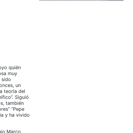
royo quién
cosa muy
 sido
tonces, un
a teoría del
fico”. Siguió
os, también
ores” “Pepe
a y ha vivido
nio Marco,