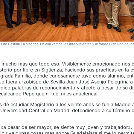
s de Castilla-La Mancha. En ella vemos los intervinientes y al fondo Fran uno de lo
 mucho más que todo eso. Visiblemente emocionado nos d
terio por libre en Sigüenza, haciendo sus prácticas en la e
grada Familia, donde curiosamente tuvo como alumno, ent
ue fuera arzobispo de Sevilla Juan José Asenjo Pelegrina a
edicó palabras de reconocimiento y afecto a pesar de su d
ecalcando Pepe que ni fue, ni es anticlerical.
 de estudiar Magisterio a los veinte años se fue a Madrid a
 Universidad Central en Madrid, defendiendo a su término 
«a pesar de ser mayor, se siente muy joven y trabajador». P
ibir «algunas cosas más sobre Guadalajara si me lo permite