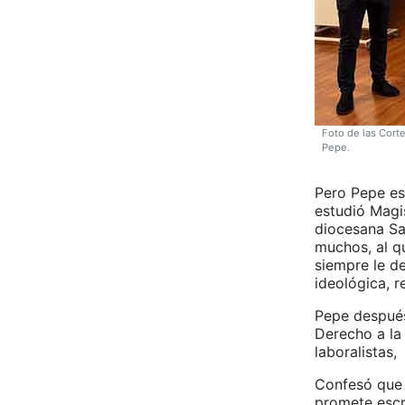
Foto de las Corte
Pepe.
Pero Pepe es
estudió Magis
diocesana Sa
muchos, al q
siempre le d
ideológica, r
Pepe después
Derecho a la
laboralistas,
Confesó que 
promete escr