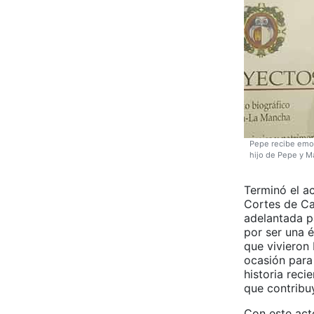
Pepe recibe emoci
hijo de Pepe y Ma
Terminó el ac
Cortes de Cas
adelantada p
por ser una 
que vivieron 
ocasión para 
historia reci
que contribu
Con este act