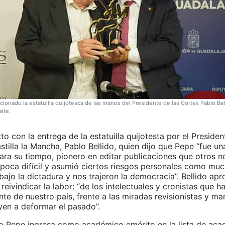
onado la estatuilla quijotesca de las manos del Presidente de las Cortes Pablo Bell
ite.
to con la entrega de la estatuilla quijotesta por el Presiden
tilla la Mancha, Pablo Bellido, quien dijo que Pepe “fue u
ara su tiempo, pionero en editar publicaciones que otros n
época difícil y asumió ciertos riesgos personales como muc
bajo la dictadura y nos trajeron la democracia”. Bellido ap
reivindicar la labor: “de los intelectuales y cronistas que h
ente de nuestro país, frente a las miradas revisionistas y m
yen a deformar el pasado”.
o Pepe ingresa como académico emérito en la lista de ac