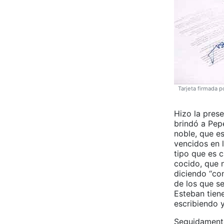
Tarjeta firmada p
Hizo la pres
brindó a Pep
noble, que es
vencidos en l
tipo que es c
cocido, que n
diciendo “co
de los que s
Esteban tien
escribiendo y
Seguidamente