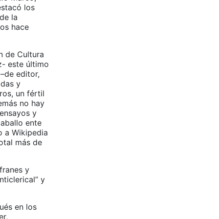
estacó los
de la
nos hace
n de Cultura
- este último
–de editor,
adas y
s, un fértil
demás no hay
 ensayos y
aballo ente
lo a Wikipedia
otal más de
efranes y
ticlerical” y
ués en los
er,