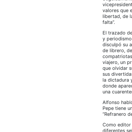
vicepresiden
valores que 
libertad, de 
falta”.
El trazado de
y periodismo
disculpó su a
de librero, d
compatriotas
viajero, un 
que olvidar s
sus divertid
la dictadura 
donde aparec
una cuarente
Alfonso habló
Pepe tiene un
“Refranero de
Como editor y
diferentes s