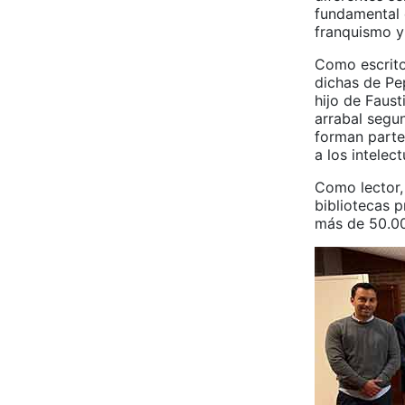
fundamental 
franquismo y
Como escrito
dichas de Pep
hijo de Faust
arrabal segun
forman parte 
a los intelec
Como lector, 
bibliotecas 
más de 50.00