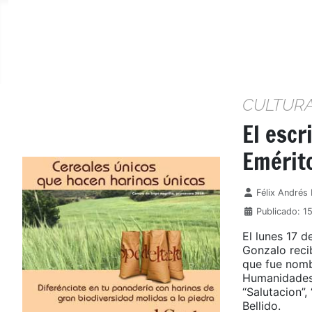
CULTUR
El esc
Emérit
Detalles
Félix Andrés
Publicado: 1
El lunes 17 d
Gonzalo reci
que fue nomb
Humanidades 
“Salutacion”
Bellido.