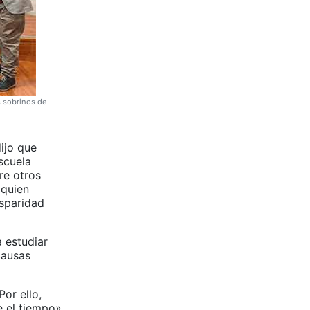
s sobrinos de
ijo que
scuela
re otros
 quien
isparidad
 estudiar
causas
or ello,
 el tiempo».