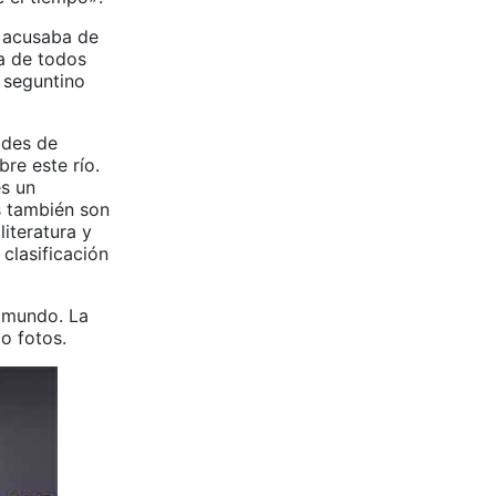
e acusaba de
a de todos
 seguntino
ades de
re este río.
es un
as también son
literatura y
clasificación
l mundo. La
o fotos.