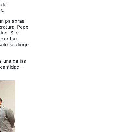
 del
s.
ún palabras
eratura, Pepe
ino. Si el
escritura
solo se dirige
a una de las
 cantidad –