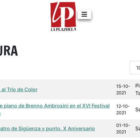
URA
Cant
a de publicación
Autor
Pi
15-10-
al Trío de Color
2021
T
e piano de Brenno Ambrosini en el XVI Festival
12-10-
S
a
2021
01-10-
eatro de Sigüenza y punto. X Aniversario
S
2021