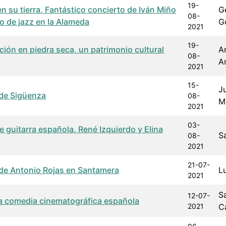
19-
n su tierra. Fantástico concierto de Iván Miño
G
08-
to de jazz en la Alameda
G
2021
19-
ción en piedra seca, un patrimonio cultural
A
08-
A
2021
15-
J
 de Sigüenza
08-
M
2021
03-
e guitarra española. René Izquierdo y Elina
S
08-
2021
21-07-
de Antonio Rojas en Santamera
L
2021
S
12-07-
la comedia cinematográfica española
2021
C