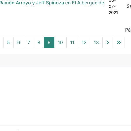
06-
 Ramón Arroyo y Jeff Spinoza en El Albergue de
S
07-
2021
Pá
5
6
7
8
9
10
11
12
13