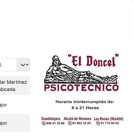
idad a mostrar
lar Martínez
aboada
ajor
ajor