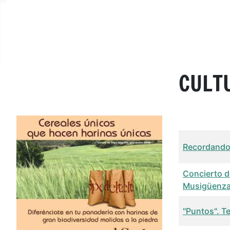
CULT
Título
Fech
Recordando 
Concierto d
Musigüenz
"Puntos". T