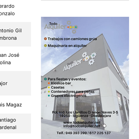
erardo
onzalo
ntonio Gil
mbrona
uan José
olina
ajor
uis Magaz
antiago
ardenal