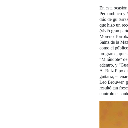
En esta ocasión
Pernambuco y A
dúo de guitarra
que hizo un rec
(vivió gran part
Moreno Torroba 
Sainz de la Maz
como el público
programa, que e
“Mirándote” de 
adentro, y “Gu
A. Ruiz Pipó qu
guitarra; el en
Leo Brouwer, gr
resultó tan fre
controló el son