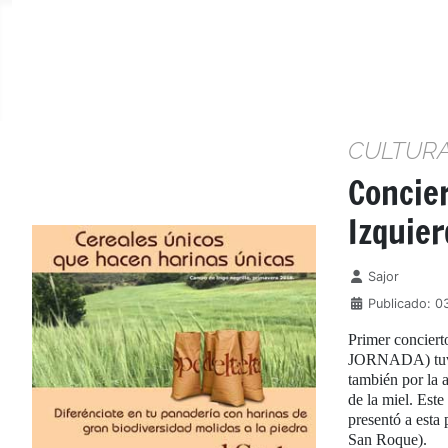
CULTUR
Concier
Izquier
Detalles
Sajor
Publicado: 0
Primer conciert
JORNADA) tuve l
también por la 
de la miel. Est
presentó a esta
San Roque).