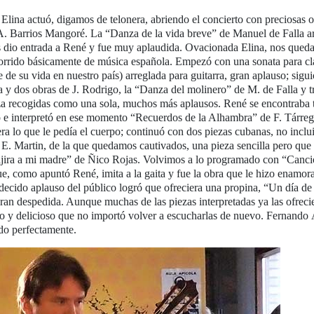
 Elina actuó, digamos de telonera, abriendo el concierto con preciosas o
. Barrios Mangoré. La “Danza de la vida breve” de Manuel de Falla ar
s dio entrada a René y fue muy aplaudida. Ovacionada Elina, nos que
orrido básicamente de música española. Empezó con una sonata para cla
e de su vida en nuestro país) arreglada para guitarra, gran aplauso; sigu
y dos obras de J. Rodrigo, la “Danza del molinero” de M. de Falla y tr
a recogidas como una sola, muchos más aplausos. René se encontraba t
 e interpretó en ese momento “Recuerdos de la Alhambra” de F. Tárrega
ra lo que le pedía el cuerpo; continuó con dos piezas cubanas, no incl
E. Martin, de la que quedamos cautivados, una pieza sencilla pero que
ajira a mi madre” de Ñico Rojas. Volvimos a lo programado con “Canci
e, como apuntó René, imita a la gaita y fue la obra que le hizo enamora
ardecido aplauso del público logró que ofreciera una propina, “Un día d
an despedida. Aunque muchas de las piezas interpretadas ya las ofreci
sco y delicioso que no importó volver a escucharlas de nuevo. Fernando
ido perfectamente.