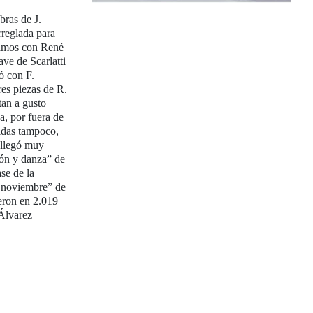
bras de J.
reglada para
damos con René
ve de Scarlatti
ió con F.
es piezas de R.
an a gusto
, por fuera de
uidas tampoco,
 llegó muy
ón y danza” de
se de la
e noviembre” de
eron en 2.019
 Álvarez