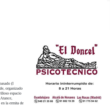
pasado (I
nde, organizado
illoso espacio
 Atance,
 en la ermita de