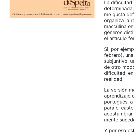
La dificultad
determinada; 
me gusta defi
organiza la r
masculina en
géneros disti
el artículo f
Si, por ejem
febrero), una
subjuntivo, u
de otro modo
dificultad, e
realidad.
La versión m
aprendizaje 
portugués, a
para el caste
acostumbrar 
mente suced
Y por eso es