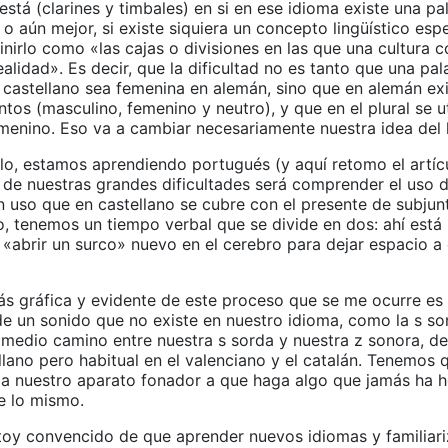
 está (clarines y timbales) en si en ese idioma existe una pa
o aún mejor, si existe siquiera un concepto lingüístico espe
nirlo como «las cajas o divisiones en las que una cultura 
ealidad». Es decir, que la dificultad no es tanto que una pal
 castellano sea femenina en alemán, sino que en alemán exi
ntos (masculino, femenino y neutro), y que en el plural se u
emenino. Eso va a cambiar necesariamente nuestra idea del 
plo, estamos aprendiendo portugués (y aquí retomo el artíc
 de nuestras grandes dificultades será comprender el uso d
n uso que en castellano se cubre con el presente de subjun
, tenemos un tiempo verbal que se divide en dos: ahí está
n «abrir un surco» nuevo en el cerebro para dejar espacio a
ás gráfica y evidente de este proceso que se me ocurre es 
de un sonido que no existe en nuestro idioma, como la s so
 medio camino entre nuestra s sorda y nuestra z sonora, d
llano pero habitual en el valenciano y el catalán. Tenemos 
a nuestro aparato fonador a que haga algo que jamás ha h
e lo mismo.
toy convencido de que aprender nuevos idiomas y familiari