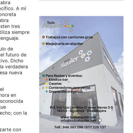
labra
cífico. A mí
concreta
abra
sten tres
tiliza siempre
lenguaje.
ulo de
el futuro de
tivo. Dicho
 la verdadera
 esa nueva
el
nora en
esconocida
que
echo; con la
zarte con