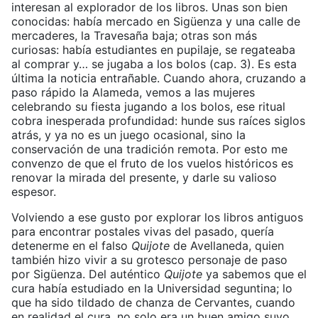
interesan al explorador de los libros. Unas son bien
conocidas: había mercado en Sigüenza y una calle de
mercaderes, la Travesaña baja; otras son más
curiosas: había estudiantes en pupilaje, se regateaba
al comprar y… se jugaba a los bolos (cap. 3). Es esta
última la noticia entrañable. Cuando ahora, cruzando a
paso rápido la Alameda, vemos a las mujeres
celebrando su fiesta jugando a los bolos, ese ritual
cobra inesperada profundidad: hunde sus raíces siglos
atrás, y ya no es un juego ocasional, sino la
conservación de una tradición remota. Por esto me
convenzo de que el fruto de los vuelos históricos es
renovar la mirada del presente, y darle su valioso
espesor.
Volviendo a ese gusto por explorar los libros antiguos
para encontrar postales vivas del pasado, quería
detenerme en el falso
Quijote
de Avellaneda, quien
también hizo vivir a su grotesco personaje de paso
por Sigüenza. Del auténtico
Quijote
ya sabemos que el
cura había estudiado en la Universidad seguntina; lo
que ha sido tildado de chanza de Cervantes, cuando
en realidad el cura, no solo era un buen amigo suyo,