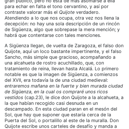
gran público, pero no está de más asomarse a ella
para echar en falta el tono cervantino, y así por
contraste valorar más el
Quijote
verdadero.
Atendiendo a lo que nos ocupa, otra vez nos llena la
decepción: no hay una sola descripción de un rincón
de Sigüenza, algo que sobrepase la mera mención; y
habrá que contentarse con tales menciones.
A Sigüenza llegan, de vuelta de Zaragoza, el falso don
Quijote, aquí un loco bastante impertinente, y el falso
Sancho, más simple que gracioso, acompañando a
una alcahueta de rostro acuchillado, que, con
tratamiento de reina, llevan hasta Alcalá. Lo primero
notable es que la imagen de Sigüenza, a comienzos
del XVII, era todavía la de una ciudad medieval:
entraremos mañana en la fuerte y bien murada ciudad
de Sigüenza, en la cual os compraré unos ricos
vestidos
(cap.23), le dice don Quijote a la alcahueta, a
la que habían recogido casi desnuda en un
descampado. En esta ciudad paran en el mesón del
Sol, que hay que suponer que estaría cerca de la
Puerta del Sol, o portalillo al este de la muralla. Don
Quijote escribe unos carteles de desafío y manda a