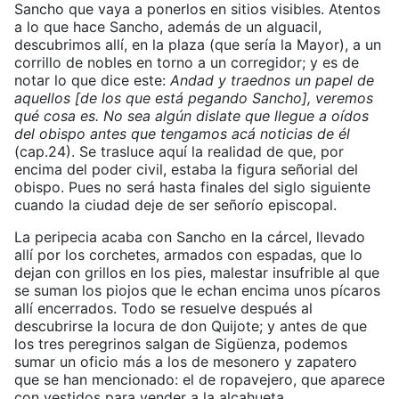
Sancho que vaya a ponerlos en sitios visibles. Atentos
a lo que hace Sancho, además de un alguacil,
descubrimos allí, en la plaza (que sería la Mayor), a un
corrillo de nobles en torno a un corregidor; y es de
notar lo que dice este:
Andad y traednos un papel de
aquellos [de los que está pegando Sancho], veremos
qué cosa es. No sea algún dislate que llegue a oídos
del obispo antes que tengamos acá noticias de él
(cap.24). Se trasluce aquí la realidad de que, por
encima del poder civil, estaba la figura señorial del
obispo. Pues no será hasta finales del siglo siguiente
cuando la ciudad deje de ser señorío episcopal.
La peripecia acaba con Sancho en la cárcel, llevado
allí por los corchetes, armados con espadas, que lo
dejan con grillos en los pies, malestar insufrible al que
se suman los piojos que le echan encima unos pícaros
allí encerrados. Todo se resuelve después al
descubrirse la locura de don Quijote; y antes de que
los tres peregrinos salgan de Sigüenza, podemos
sumar un oficio más a los de mesonero y zapatero
que se han mencionado: el de ropavejero, que aparece
con vestidos para vender a la alcahueta.