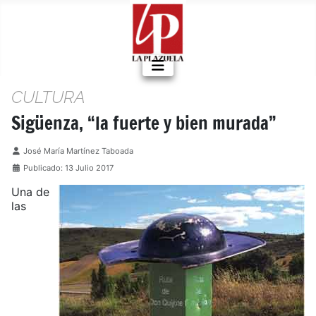
CULTURA
Sigüenza, “la fuerte y bien murada”
Detalles
José María Martínez Taboada
Publicado: 13 Julio 2017
Una de
las