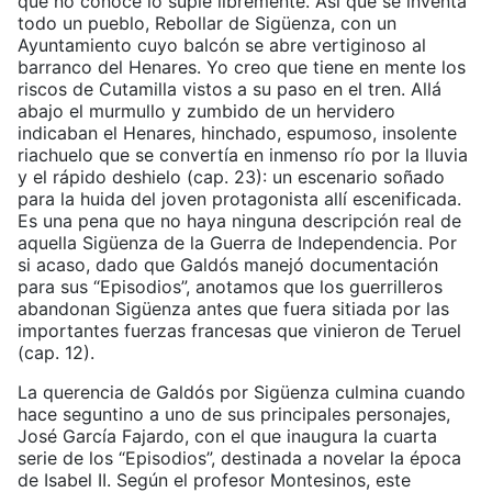
que no conoce lo suple libremente. Así que se inventa
todo un pueblo, Rebollar de Sigüenza, con un
Ayuntamiento cuyo balcón se abre vertiginoso al
barranco del Henares. Yo creo que tiene en mente los
riscos de Cutamilla vistos a su paso en el tren. Allá
abajo el murmullo y zumbido de un hervidero
indicaban el Henares, hinchado, espumoso, insolente
riachuelo que se convertía en inmenso río por la lluvia
y el rápido deshielo (cap. 23): un escenario soñado
para la huida del joven protagonista allí escenificada.
Es una pena que no haya ninguna descripción real de
aquella Sigüenza de la Guerra de Independencia. Por
si acaso, dado que Galdós manejó documentación
para sus “Episodios”, anotamos que los guerrilleros
abandonan Sigüenza antes que fuera sitiada por las
importantes fuerzas francesas que vinieron de Teruel
(cap. 12).
La querencia de Galdós por Sigüenza culmina cuando
hace seguntino a uno de sus principales personajes,
José García Fajardo, con el que inaugura la cuarta
serie de los “Episodios”, destinada a novelar la época
de Isabel II. Según el profesor Montesinos, este