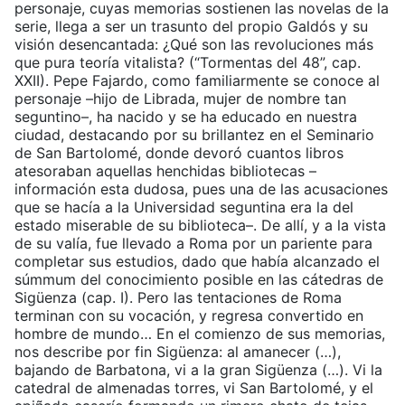
personaje, cuyas memorias sostienen las novelas de la
serie, llega a ser un trasunto del propio Galdós y su
visión desencantada: ¿Qué son las revoluciones más
que pura teoría vitalista? (“Tormentas del 48”, cap.
XXII). Pepe Fajardo, como familiarmente se conoce al
personaje –hijo de Librada, mujer de nombre tan
seguntino–, ha nacido y se ha educado en nuestra
ciudad, destacando por su brillantez en el Seminario
de San Bartolomé, donde devoró cuantos libros
atesoraban aquellas henchidas bibliotecas –
información esta dudosa, pues una de las acusaciones
que se hacía a la Universidad seguntina era la del
estado miserable de su biblioteca–. De allí, y a la vista
de su valía, fue llevado a Roma por un pariente para
completar sus estudios, dado que había alcanzado el
súmmum del conocimiento posible en las cátedras de
Sigüenza (cap. I). Pero las tentaciones de Roma
terminan con su vocación, y regresa convertido en
hombre de mundo… En el comienzo de sus memorias,
nos describe por fin Sigüenza: al amanecer (…),
bajando de Barbatona, vi a la gran Sigüenza (…). Vi la
catedral de almenadas torres, vi San Bartolomé, y el