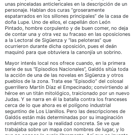
unas pinceladas anticlericales en la descripción de un
personaje. Hablan dos curas “groseramente
espatarrados en los sillones principales” de la casa de
doña Lupe. Uno de ellos, el capellán don León
Pintado, hombre corpulento y de buen comer, no deja
de contar una y otra vez su fracaso en las oposiciones
a la Lectoral de Sigüenza y “las peloteras” que
ocurrieron durante dicha oposición, pues el deán
maquinó para que obtuviera la canonjía un sobrino.
Mayor interés local nos ofrece cuando, en la primera
serie de sus “Episodios Nacionales”, Galdós sitúa toda
la acción de una de las novelas en Sigüenza y otros
pueblos de la zona. Trata ese “Episodio” del colosal
guerrillero Martín Díaz el Empecinado; convirtiendo al
héroe en un titán mitológico, traicionado por un nuevo
Judas. Y se narra en él la batalla contra los franceses
cerca de lo que ahora es el polígono industrial
seguntino de Los Llanillos. Pero las descripciones de
Galdós están más determinadas por su imaginación
romántica que por la realidad concreta. Se ve que
trabajaba sobre un mapa con nombres de lugar, y lo