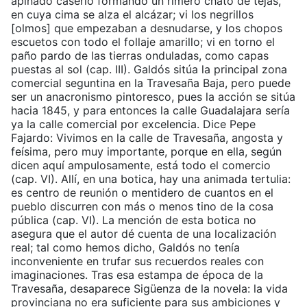
apiñado caserío formando un rimero chato de tejas,
en cuya cima se alza el alcázar; vi los negrillos
[olmos] que empezaban a desnudarse, y los chopos
escuetos con todo el follaje amarillo; vi en torno el
paño pardo de las tierras onduladas, como capas
puestas al sol (cap. III). Galdós sitúa la principal zona
comercial seguntina en la Travesaña Baja, pero puede
ser un anacronismo pintoresco, pues la acción se sitúa
hacia 1845, y para entonces la calle Guadalajara sería
ya la calle comercial por excelencia. Dice Pepe
Fajardo: Vivimos en la calle de Travesaña, angosta y
feísima, pero muy importante, porque en ella, según
dicen aquí ampulosamente, está todo el comercio
(cap. VI). Allí, en una botica, hay una animada tertulia:
es centro de reunión o mentidero de cuantos en el
pueblo discurren con más o menos tino de la cosa
pública (cap. VI). La mención de esta botica no
asegura que el autor dé cuenta de una localización
real; tal como hemos dicho, Galdós no tenía
inconveniente en trufar sus recuerdos reales con
imaginaciones. Tras esa estampa de época de la
Travesaña, desaparece Sigüenza de la novela: la vida
provinciana no era suficiente para sus ambiciones y