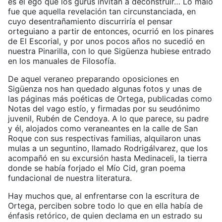
es el ego que los gurús invitan a deconstruir… Lo malo
fue que aquella revelación tan circunstanciada, en
cuyo desentrañamiento discurriría el pensar
orteguiano a partir de entonces, ocurrió en los pinares
de El Escorial, y por unos pocos años no sucedió en
nuestra Pinarilla, con lo que Sigüenza hubiese entrado
en los manuales de Filosofía.
De aquel veraneo preparando oposiciones en
Sigüenza nos han quedado algunas fotos y unas de
las páginas más poéticas de Ortega, publicadas como
Notas del vago estío, y firmadas por su seudónimo
juvenil, Rubén de Cendoya. A lo que parece, su padre
y él, alojados como veraneantes en la calle de San
Roque con sus respectivas familias, alquilaron unas
mulas a un seguntino, llamado Rodrigálvarez, que los
acompañó en su excursión hasta Medinaceli, la tierra
donde se había forjado el Mío Cid, gran poema
fundacional de nuestra literatura.
Hay muchos que, al enfrentarse con la escritura de
Ortega, perciben sobre todo lo que en ella había de
énfasis retórico, de quien declama en un estrado su