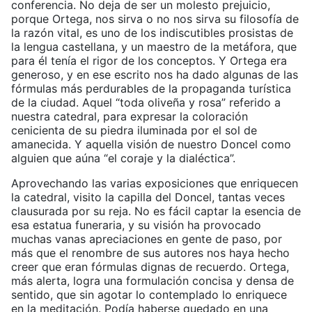
conferencia. No deja de ser un molesto prejuicio,
porque Ortega, nos sirva o no nos sirva su filosofía de
la razón vital, es uno de los indiscutibles prosistas de
la lengua castellana, y un maestro de la metáfora, que
para él tenía el rigor de los conceptos. Y Ortega era
generoso, y en ese escrito nos ha dado algunas de las
fórmulas más perdurables de la propaganda turística
de la ciudad. Aquel “toda oliveña y rosa” referido a
nuestra catedral, para expresar la coloración
cenicienta de su piedra iluminada por el sol de
amanecida. Y aquella visión de nuestro Doncel como
alguien que aúna “el coraje y la dialéctica”.
Aprovechando las varias exposiciones que enriquecen
la catedral, visito la capilla del Doncel, tantas veces
clausurada por su reja. No es fácil captar la esencia de
esa estatua funeraria, y su visión ha provocado
muchas vanas apreciaciones en gente de paso, por
más que el renombre de sus autores nos haya hecho
creer que eran fórmulas dignas de recuerdo. Ortega,
más alerta, logra una formulación concisa y densa de
sentido, que sin agotar lo contemplado lo enriquece
en la meditación. Podía haberse quedado en una