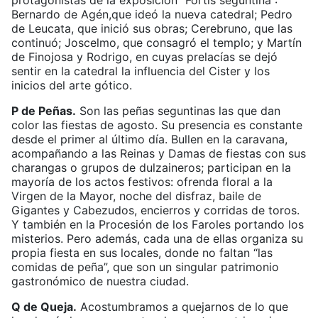
protagonistas de la exposición “Fortis seguntina”:
Bernardo de Agén,que ideó la nueva catedral; Pedro
de Leucata, que inició sus obras; Cerebruno, que las
continuó; Joscelmo, que consagró el templo; y Martín
de Finojosa y Rodrigo, en cuyas prelacías se dejó
sentir en la catedral la influencia del Cister y los
inicios del arte gótico.
P de Peñas.
Son las peñas seguntinas las que dan
color las fiestas de agosto. Su presencia es constante
desde el primer al último día. Bullen en la caravana,
acompañando a las Reinas y Damas de fiestas con sus
charangas o grupos de dulzaineros; participan en la
mayoría de los actos festivos: ofrenda floral a la
Virgen de la Mayor, noche del disfraz, baile de
Gigantes y Cabezudos, encierros y corridas de toros.
Y también en la Procesión de los Faroles portando los
misterios. Pero además, cada una de ellas organiza su
propia fiesta en sus locales, donde no faltan “las
comidas de peña”, que son un singular patrimonio
gastronómico de nuestra ciudad.
Q de Queja.
Acostumbramos a quejarnos de lo que