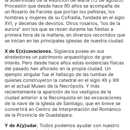
la solemnidad de la Asunción de María (15 de agosto).
Procesión que desde hace 90 años se acompaña de
un Rosario de Faroles que portan los peñistas, los
hombres y mujeres de su Cofradía, fundada en el siglo
XVI, y decenas de devotos. Otros rosarios, “los de la
aurora” son los que se rezan durante las fiestas a
primera hora de la mañana, en diversos recorridos que
se inician en las principales iglesias de nuestra ciudad.
X de E(x)cavaciones.
Sigüenza posee en sus
alrededores un patrimonio arqueológico de gran
interés. Pero desde hace años estas evidencias físicas
del pasado han aflorado en la propia ciudad. Un
ejemplo singular fue el hallazgo de las tumbas de
quienes construyeron la catedral en el siglo XII y XIII
en el actual Museo de la Necrópolis. Y más
recientemente la aparición de los vestigios de la
ciudad anterior a la Reconquista en las excavaciones
de la nave de la Iglesia de Santiago, que en breve se
convertirá en Centro de Interpretación del Románico
de la Provincia de Guadalajara.
Y de A(y)udar.
Todos podemos ayudar con nuestro