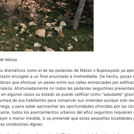
 de Matas
ás dramáticos como el de las pedanías de Matas o Bujalcayado ya ape
corazón encogido a un final anunciado e irremediable. De hecho, pocas 
oras que efectuar un paseo entre sus calles enmarcadas por edificac
 maleza. Afortunadamente no todos las pedanías seguntinas presentan
o en algunos casos su estado se puede calificar como “saludable” grac
luntad de sus habitantes para conservar sus viviendas aunque solo s
niega, y para saber aprovechar las oportunidades ofrecidas por las ci
tante, todos los asentamientos urbanos del alfoz seguntino requieren
 mayor o menor medida, si se pretende que estas pequeñas localidades
nas condiciones dignas.