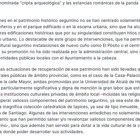
ominada “cripta arqueológica” y las estancias románicas de la panda 
nes en el patrimonio histórico seguntino no se han centrado solamente
eros y en el parque edificado o en la escena urbana, sino que ha al
ras edificaciones históricas que por su singularidad constituyen hitos
do urbano. Lo destacable de este grupo de intervenciones, que ha perm
ultural seguntino instalaciones de nuevo cuño como El Pósito o el centro
 su promoción no ha sido realizada por la administración central, sino
entidades públicas locales con el Ayuntamiento a la cabeza.
las actuaciones de recuperación de ese patrimonio han sido llevadas 
rales públicas de ámbito provincial, como es el caso de la Casa-Palacio
e la calle Mayor, ambas promovidas por la Universidad de Alcalá de H
a particularmente significativa y digna de mención la gran labor que es
s instituciones culturales privadas de ámbito local –incluidas las religi
uperar valiosos componentes del patrimonio seguntino, ya sea este de
 magnífica colección catedralicia de tapices, ya sea de tipo inmueble,
a de Santiago. Algunas de las intervenciones antedichas no solamente
anto que han permitido salvar y/o revalorizar valiosos componentes de
tino-, sino que además han servido para dotar a la vida cultural de la 
 donde poder desarrollar sus actividades.