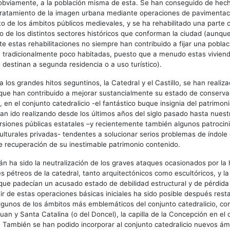
, obviamente, a la población misma de esta. Se han conseguido de he
tratamiento de la imagen urbana mediante operaciones de pavimentaci
 de los ámbitos públicos medievales, y se ha rehabilitado una parte 
o de los distintos sectores históricos que conforman la ciudad (aunqu
 estas rehabilitaciones no siempre han contribuido a fijar una pobl
, tradicionalmente poco habitadas, puesto que a menudo estas vivien
e destinan a segunda residencia o a uso turístico).
 a los grandes hitos seguntinos, la Catedral y el Castillo, se han real
que han contribuido a mejorar sustancialmente su estado de conserva
en el conjunto catedralicio -el fantástico buque insignia del patrimoni
an ido realizando desde los últimos años del siglo pasado hasta nuest
rsiones públicas estatales –y recientemente también algunos patrocin
ulturales privadas- tendentes a solucionar serios problemas de índole
 recuperación de su inestimable patrimonio contenido.
án ha sido la neutralización de los graves ataques ocasionados por l
 pétreos de la catedral, tanto arquitectónicos como escultóricos, y la
 que padecían un acusado estado de debilidad estructural y de pérdida
rtir de estas operaciones básicas iniciales ha sido posible después rest
gunos de los ámbitos más emblemáticos del conjunto catedralicio, co
uan y Santa Catalina (o del Doncel), la capilla de la Concepción en el c
 También se han podido incorporar al conjunto catedralicio nuevos ámb