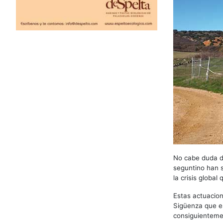
No cabe duda de
seguntino han s
la crisis globa
Estas actuacion
Sigüenza que es
consiguientemen