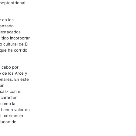
septentrional
 en los
canzado
 destacados
itido incorporar
 cultural de El
 que ha corrido
a cabo por
 de los Arce y
enares. En este
tán
osas- con el
 carácter
 como la
 tienen valor en
l patrimonio
ciudad de