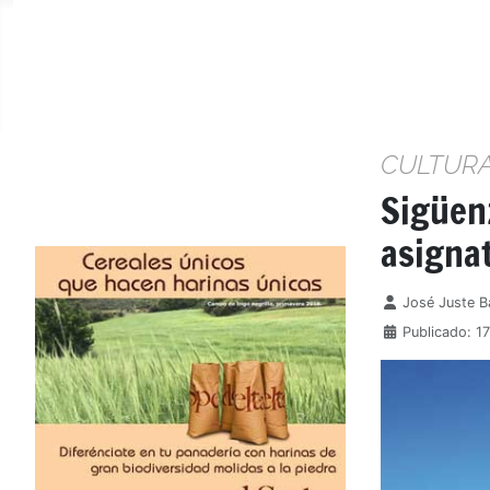
CULTUR
Sigüenz
asigna
Detalles
José Juste B
Publicado: 1