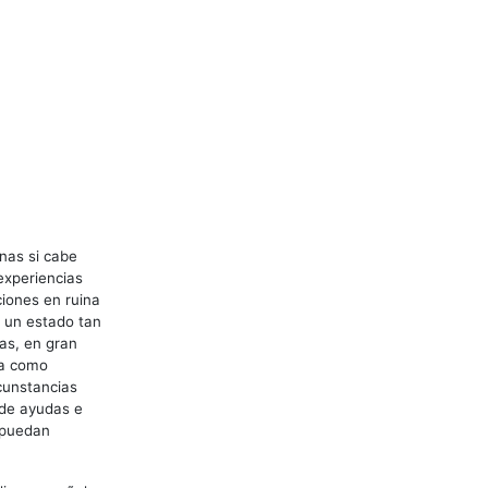
nas si cabe
experiencias
iones en ruina
 un estado tan
ias, en gran
ea como
rcunstancias
 de ayudas e
 puedan