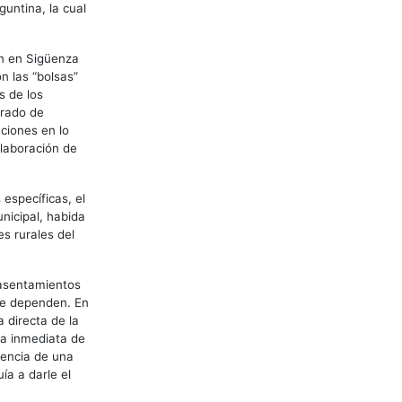
guntina, la cual
én en Sigüenza
n las “bolsas”
s de los
grado de
ciones en lo
elaboración de
específicas, el
nicipal, habida
s rurales del
 asentamientos
ue dependen. En
 directa de la
ia inmediata de
stencia de una
ía a darle el