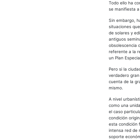
Todo ello ha co
se manifiesta a 
Sin embargo, ha
situaciones que
de solares y edi
antiguos semina
obsolescencia q
referente a la 
un Plan Especia
Pero si la ciud
verdadero gran 
cuenta de la gr
mismo.
A nivel urbanís
como una unida
el caso particu
condición origi
esta condición f
intensa red de 
soporte económi