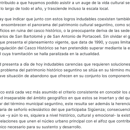
ntribuido a que hayamos podido asistir a un auge de la vida cultural se
lo largo de todo el año, y trasciende incluso la escala local.
y que indicar que junto con estos logros indudables coexisten tambi
 ensombrecen el panorama del patrimonio cultural seguntino, como so
ficios en ruina del casco histórico, o la preocupante deriva de las sede
rios de San Bartolomé y de San Antonio de Portacoeli. Sin olvidar el 
ue presenta el planeamiento vigente, que data de 1990, y cuyas limita
regulación del Casco Histórico se han pretendido superar mediante la 
l cuya tramitación se halla paralizada en la actualidad.
ad presenta a día de hoy indudables carencias que requieren soluciones 
problema del patrimonio histórico seguntino se sitúa en su término mu
ave situación de abandono que ofrecen en su conjunto los componente
tico está cada vez más asumido el criterio consistente en concebir los
d inseparable del ámbito geográfico en que estos se insertan y del q
lar del término municipal seguntino, este resulta ser además la herencia
naria de señorío eclesiástico del que participaba Sigüenza; consecuenc
ue –y aún lo es, siquiera a nivel histórico, cultural y emocional- la exi
relaciones que unen el núcleo urbano principal con el alfoz que contribu
co necesario para su sustento y desarrollo.