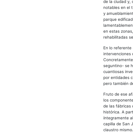
de la ciudad y
notables en el 
y amueblamiento
parque edificad
lamentablemente
en estas zonas
rehabilitadas s
En lo referente
intervenciones 
Concretamente, 
seguntino- se h
cuantiosas inve
por entidades c
pero también de
Fruto de ese af
los componentes
de las fábricas
histórica. A pa
íntegramente al
capilla de San J
claustro mismo.