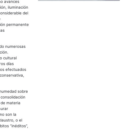
cho avances
ón, iluminación
considerable del
e
ación permanente
das
izado numerosas
ción.
o cultural
ros días
ios efectuados
 conservativa,
a humedad sobre
 consolidación
 de materia
aurar
mo son la
laustro, o el
itos “inéditos”,