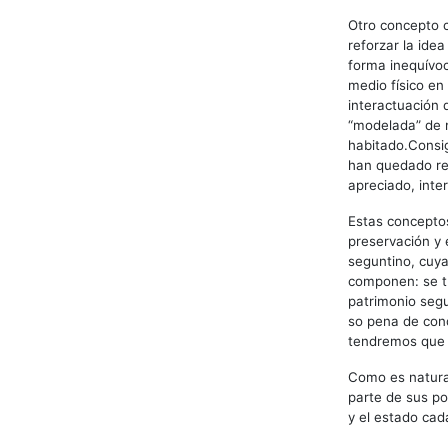
Otro concepto c
reforzar la ide
forma inequívoc
medio físico en
interactuación 
“modelada” de 
habitado.Consi
han quedado reg
apreciado, inte
Estas conceptos
preservación y 
seguntino, cuya
componen: se tr
patrimonio segu
so pena de cond
tendremos que r
Como es natural
parte de sus p
y el estado cad