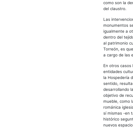
como son la den
del claustro.
Las intervencio
monumentos señ
igualmente a ot
dentro del teji
al patrimonio c
Torreón, es que
a cargo de las 
En otros casos 
entidades cultu
la Hospedería d
sentido, result
desarrollando la
objetivo de rec
mueble, como la
románica iglesi
sí mismas -en t
histórico segun
nuevos espacios