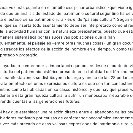
ada vez más pujante en el ámbito disciplinar urbanístico -que viene i
a de que un análisis del estado del patrimonio cultural seguntino ha d
a el estado de su patrimonio rural- es el de “paisaje cultural”. Según 
 el que se inserta todo asentamiento debe ser interpretado como el re
de la actividad humana con la naturaleza preexistente, puesto que est
manera sistemática por las sucesivas poblaciones que la han
guientemente, el paisaje es –entre otras muchas cosas- un gran doc
istrados los efectos de la acción del hombre en el tiempo, y como tal
rpretado y protegido.
 ayudan a comprender la importancia que posee desde el punto de vist
estudio del patrimonio histórico presente en la totalidad del término m
s manifestaciones se distribuyen a lo largo y ancho de las 28 pedanía
ata en efecto de unas expresiones culturales que son tan consustanci
ntino como las ubicadas en su casco histórico, y que hay que preserv
enar a esta gran riqueza cultural a sufrir un menoscabo irreparable d
endir cuentas a las generaciones futuras.
 hay que establecer una relación directa entre el abandono de las pe
obladores motivado por causas de carácter socioeconómico enormeme
a vez más precario de esas valiosas expresiones del patrimonio rural 