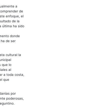
gualmente a
e comprender de
este enfoque, el
sultado de la
a última ha sido
umento donde
 ha de ser
a cultural la
unicipal
s que lo
ales al
ar a toda costa,
el que
danías por
nte poderosas,
seguntino.