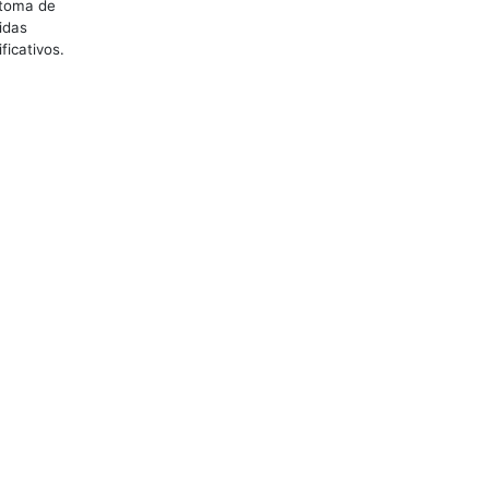
 toma de
idas
ficativos.