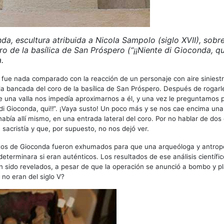
a, escultura atribuida a Nicola Sampolo (siglo XVII), sobre
oro de la basílica de San Próspero (“¡¡Niente di Gioconda, qu
.
 fue nada comparado con la reacción de un personaje con aire siniest
a bancada del coro de la basílica de San Próspero. Después de rogarl
 una valla nos impedía aproximarnos a él, y una vez le preguntamos 
e di Gioconda, qui‼”. ¡Vaya susto! Un poco más y se nos cae encima una
abía allí mismo, en una entrada lateral del coro. Por no hablar de do
 sacristía y que, por supuesto, no nos dejó ver.
stos de Gioconda fueron exhumados para que una arqueóloga y antrop
determinara si eran auténticos. Los resultados de ese análisis científi
 sido revelados, a pesar de que la operación se anunció a bombo y pla
no eran del siglo V?