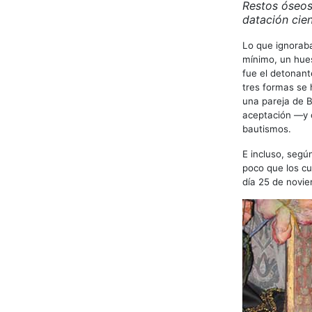
Restos óseos
datación cien
Lo que ignoraba
mínimo, un hues
fue el detonan
tres formas se h
una pareja de B
aceptación —y c
bautismos.
E incluso, segú
poco que los cu
día 25 de novie