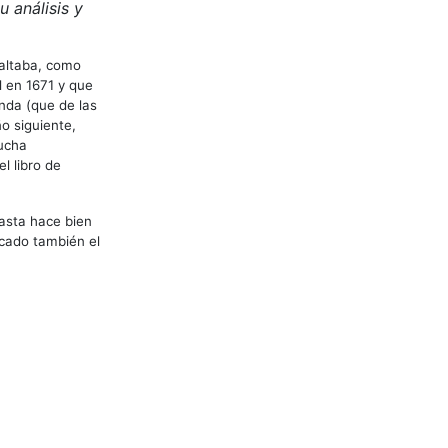
 análisis y
faltaba, como
l en 1671 y que
nda (que de las
ño siguiente,
mucha
l libro de
asta hace bien
icado también el