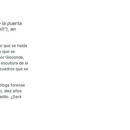
 la puerta
i‼”), en
ro que se había
e que se
por Gioconda,
 escultura de la
s cuadros que se
óloga forense
co, diez años
tillo. ¿Será