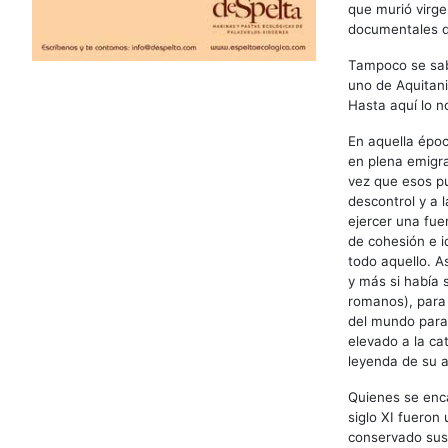
que murió virge
documentales que
Tampoco se sab
uno de Aquitani
Hasta aquí lo n
En aquella époc
en plena emigra
vez que esos pu
descontrol y a 
ejercer una fuer
de cohesión e i
todo aquello. As
y más si había 
romanos), para 
del mundo para 
elevado a la ca
leyenda de su 
Quienes se enca
siglo XI fueron
conservado sus 