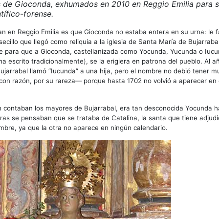
 de Gioconda, exhumados en 2010 en Reggio Emilia para su
tífico-forense.
n en Reggio Emilia es que Gioconda no estaba entera en su urna: le 
ecillo que llegó como reliquia a la iglesia de Santa María de Bujarraba
te para que a Gioconda, castellanizada como Yocunda, Yucunda o Iucu
a escrito tradicionalmente), se la erigiera en patrona del pueblo. Al a
ujarrabal llamó “Iucunda” a una hija, pero el nombre no debió tener 
on razón, por su rareza— porque hasta 1702 no volvió a aparecer en e
n contaban los mayores de Bujarrabal, era tan desconocida Yocunda h
ras se pensaban que se trataba de Catalina, la santa que tiene adjud
mbre, ya que la otra no aparece en ningún calendario.