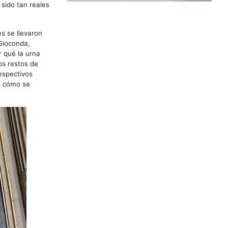
sido tan reales
s se llevaron
Gioconda,
r qué la urna
os restos de
espectivos
e cómo se