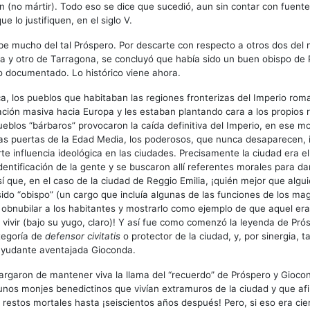
n (no mártir). Todo eso se dice que sucedió, aun sin contar con fuent
 lo justifiquen, en el siglo V.
e mucho del tal Próspero. Por descarte con respecto a otros dos del
a y otro de Tarragona, se concluyó que había sido un buen obispo de 
o documentado. Lo histórico viene ahora.
a, los pueblos que habitaban las regiones fronterizas del Imperio rom
ción masiva hacia Europa y les estaban plantando cara a los propios
eblos “bárbaros” provocaron la caída definitiva del Imperio, en ese 
las puertas de la Edad Media, los poderosos, que nunca desaparecen, 
te influencia ideológica en las ciudades. Precisamente la ciudad era el 
dentificación de la gente y se buscaron allí referentes morales para da
í que, en el caso de la ciudad de Reggio Emilia, ¡quién mejor que alguie
sido “obispo” (un cargo que incluía algunas de las funciones de los ma
obnubilar a los habitantes y mostrarlo como ejemplo de que aquel era 
vivir (bajo su yugo, claro)! Y así fue como comenzó la leyenda de Pró
tegoría de
defensor civitatis
o protector de la ciudad, y, por sinergia, t
ayudante aventajada Gioconda.
rgaron de mantener viva la llama del “recuerdo” de Próspero y Gioco
 unos monjes benedictinos que vivían extramuros de la ciudad y que a
restos mortales hasta ¡seiscientos años después! Pero, si eso era cie