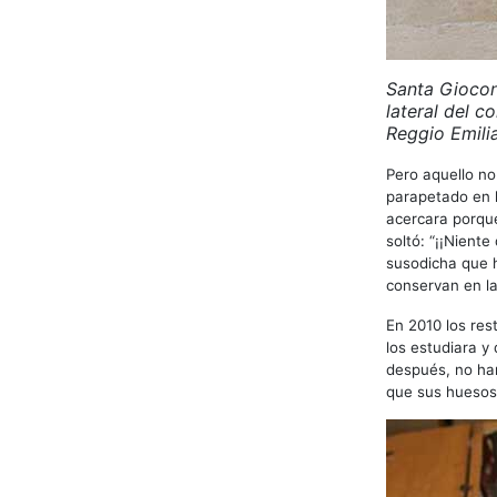
Santa Giocond
lateral del c
Reggio Emilia
Pero aquello no
parapetado en l
acercara porque
soltó: “¡¡Nient
susodicha que h
conservan en la
En 2010 los re
los estudiara y 
después, no han
que sus huesos 