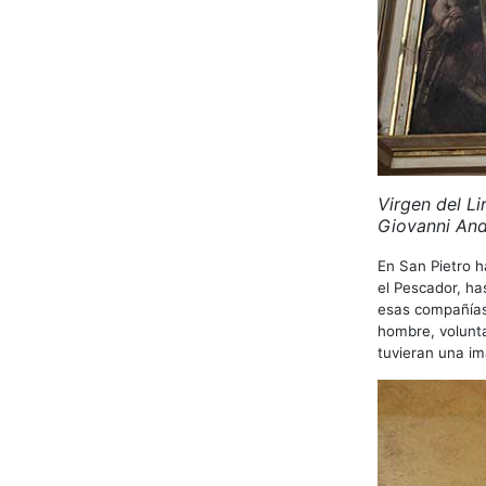
Virgen del Li
Giovanni Andr
En San Pietro 
el Pescador, ha
esas compañías
hombre, volunta
tuvieran una i