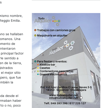
es
 mismo nombre,
Reggio Emilia.
ano se hallaban
 romanos. Una
momento de
intentaron
principal factor
rle sentido a
n de la tierra,
gistrados
el mejor sitio
spero, que fue
ambién la
nda desde el
firmaban haber
rto o no, poco