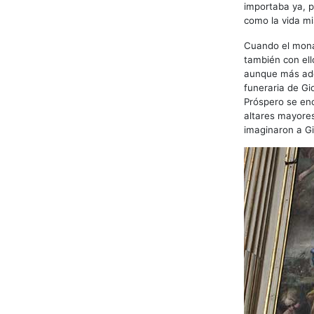
importaba ya, p
como la vida m
Cuando el monas
también con ell
aunque más adel
funeraria de Gi
Próspero se enc
altares mayore
imaginaron a Gi