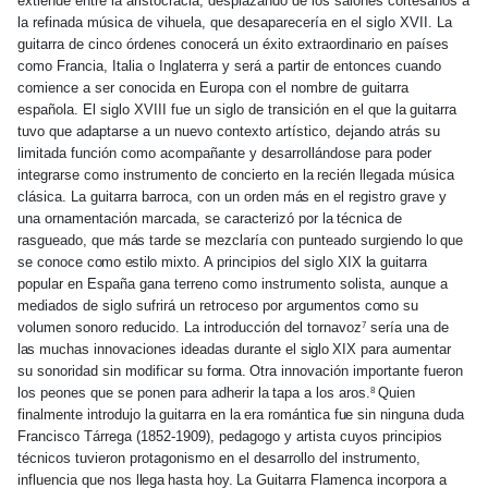
extiende entre la aristocracia, desplazando de los salones cortesanos a
la refinada música de vihuela, que desaparecería en el siglo XVII. La
guitarra de cinco órdenes conocerá un éxito extraordinario en países
como Francia, Italia o Inglaterra y será a partir de entonces cuando
comience a ser conocida en Europa con el nombre de guitarra
española. El siglo XVIII fue un siglo de transición en el que
la
guitarra
tuvo que adaptarse a un nuevo contexto artístico, dejando atrás su
limitada función como acompañante y desarrollándose para poder
integrarse como instrumento de concierto en
la
recién llegada música
clásica. La guitarra barroca, con un orden
más
en el registro grave y
una ornamentación marcada, se caracterizó por
la
técnica de
rasgueado, que
más
tarde se mezclaría con punteado surgiendo
lo
que
se conoce
como estilo
mixto. A principios del siglo XIX
la
guitarra
popular en España gana terreno como instrumento solista, aunque a
mediados de siglo sufrirá un retroceso por argumentos
como
su
volumen sonoro reducido. La introducción del tornavoz
sería una de
7
las
muchas innovaciones ideadas durante el
siglo
XIX para aumentar
su sonoridad sin modificar su
forma.
Otra innovación importante fueron
los peones que se ponen para adherir
la
tapa a los aros.
Quien
8
finalmente introdujo
la
guitarra en
la
era romántica
fue
sin ninguna duda
Francisco Tárrega (1852-1909), pedagogo y artista cuyos principios
técnicos tuvieron protagonismo en el desarrollo del instrumento,
influencia que nos
llega
hasta
hoy.
La Guitarra Flamenca incorpora a