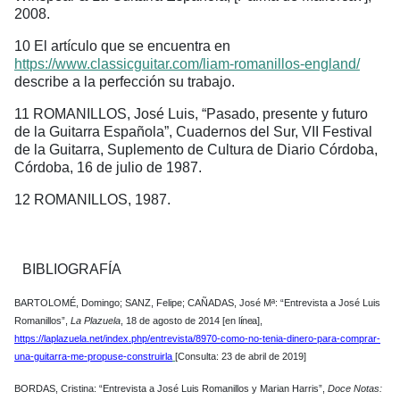
2008.
10 El artículo que se encuentra en
https://www.classicguitar.com/liam-romanillos-england/
describe a la perfección su trabajo.
11 ROMANILLOS, José Luis, “Pasado, presente y futuro
de la Guitarra Española”, Cuadernos del Sur, VII Festival
de la Guitarra, Suplemento de Cultura de Diario Córdoba,
Córdoba, 16 de julio de 1987.
12 ROMANILLOS, 1987.
BIBLIOGRAFÍA
BARTOLOMÉ, Domingo; SANZ, Felipe; CAÑADAS, José Mª: “Entrevista a José Luis
Romanillos”,
La Plazuela
, 18 de agosto de 2014 [en
línea],
https://laplazuela.net/index.php/entrevista/8970-como-no-tenia-dinero-para-comprar-
una-guitarra-me-propuse-construirla
[Consulta: 23 de abril de 2019]
BORDAS, Cristina: “Entrevista a José Luis Romanillos y Marian Harris”,
Doce Notas: