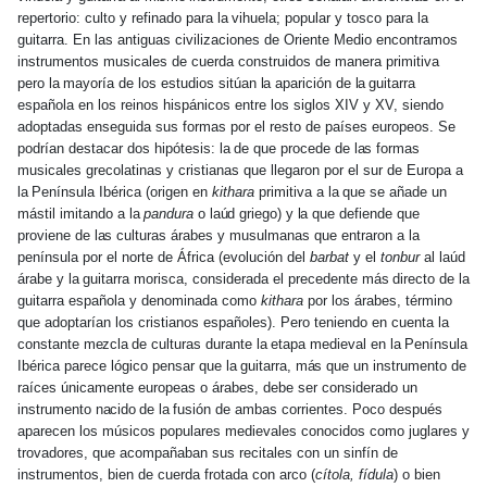
repertorio: culto y refinado para
la
vihuela; popular y tosco para
la
guitarra. En las antiguas civilizaciones de Oriente Medio encontramos
instrumentos musicales de cuerda construidos de manera primitiva
pero
la
mayoría de los estudios sitúan
la
aparición de
la
guitarra
española en los reinos hispánicos entre los siglos XIV y XV, siendo
adoptadas enseguida sus formas por el resto de países europeos. Se
podrían destacar dos hipótesis:
la
de que procede de
las
formas
musicales grecolatinas y cristianas que llegaron por el sur de Europa a
la
Península Ibérica (origen en
kithara
primitiva a
la
que se añade un
mástil imitando a
la
pandura
o
laúd
griego) y
la
que defiende que
proviene de
las
culturas árabes y musulmanas que entraron a
la
península por el norte de África (evolución del
barbat
y el
tonbur
al laúd
árabe y
la
guitarra morisca, considerada el precedente
más
directo de
la
guitarra española y denominada como
kithara
por los árabes, término
que adoptarían los cristianos españoles). Pero teniendo en cuenta
la
constante
mezcla
de culturas durante
la
etapa medieval en
la
Península
Ibérica parece lógico pensar que
la
guitarra,
más
que un instrumento de
raíces únicamente europeas o árabes, debe ser considerado un
instrumento
nacido
de
la
fusión de ambas corrientes. Poco después
aparecen los músicos populares medievales conocidos como juglares y
trovadores, que acompañaban sus recitales con un sinfín de
instrumentos, bien de cuerda frotada con arco (
cítola, fídula
) o bien