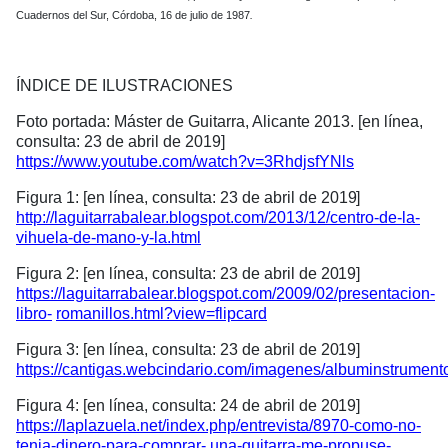
Cuadernos del Sur, Córdoba, 16 de julio de 1987
.
ÍNDICE DE ILUSTRACIONES
Foto portada: Máster de Guitarra, Alicante 2013. [en línea,
consulta: 23 de abril de 2019]
https://www.youtube.com/watch?v=3RhdjsfYNls
Figura 1: [en línea, consulta: 23 de abril
de
2019]
http://laguitarrabalear.blogspot.com/2013/12/centro-de-la-
vihuela-de-mano-y-la.html
Figura 2: [en línea, consulta: 23 de abril de
2019]
https://laguitarrabalear.blogspot.com/2009/02/presentacion-
libro-
romanillos.html?view=flipcard
Figura 3: [en línea, consulta: 23 de abril de
2019]
https://cantigas.webcindario.com/imagenes/albuminstrumento
Figura 4: [en línea, consulta: 24 de abril de
2019]
https://laplazuela.net/index.php/entrevista/8970-como-no-
tenia-dinero-para-comprar-
una-guitarra-me-propuse-