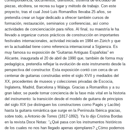
correspondencia, documentos, utensilios, sistema de encolado de
piezas, etcétera, se recrea su lugar y método de trabajo. Con este
proyecto, tras el cual José Luis Romanillos llevaba 25 años, se
pretendía crear un lugar dedicado a ofrecer también cursos de
formación, restauración, seminarios y conferencias, así como
actividades de concienciación para niños. Al final, su maestría le ha
llevado a organizar cursos prácticos de construcción en importantes
festivales internacionales, actividad iniciada en 1984 en Zürich y que
en la actualidad tiene como referencia internacional a Sigüenza. Es
muy famosa su exposición de “Guitarras Antiguas Españolas” en
Alicante, inaugurada el 20 de abril de 1990 que, también de forma muy
pedagógica, pretendía reflejar la evolución de este instrumento desde la
perspectiva del constructor. Esta exposición contó con cerca de un
centenar de guitarras construidas entre el siglo XVII y mediados del
XX, procedentes de museos y colecciones privadas de Escocia,
Inglaterra, Madrid, Barcelona y Málaga. Gracias a Romanillos y a su
gran labor, se puede tomar conciencia de la fase más vital en la historia
del instrumento: la transición desde el modelo de guitarra de principios
del siglo XIX (se distinguen los constructores como Pagés y Lacôte)
hasta la guitarra romántica que surge en la Península Ibérica gracias,
sobre todo, a Antonio de Torres (1817-1892). Ya lo dijo Cristina Bordas
en la revista Doce Notas: “¿Qué pasa con los instrumentos históricos
de los cuales no nos han llegado apenas ejemplares? ¿Cómo podemos