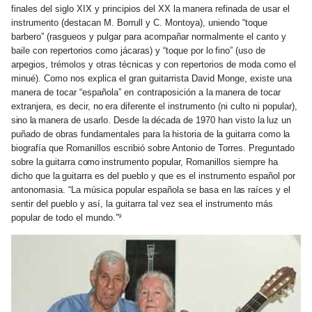
finales del siglo XIX y principios del XX
la
manera refinada de usar el
instrumento (destacan M. Borrull y C. Montoya), uniendo “toque
barbero” (rasgueos y pulgar para acompañar normalmente el canto y
baile con repertorios como jácaras) y “toque por
lo
fino” (uso de
arpegios, trémolos y otras técnicas y con repertorios de moda como el
minué). Como nos explica el gran guitarrista David Monge, existe una
manera de tocar “española”
en
contraposición a
la
manera de tocar
extranjera, es decir,
no
era diferente el instrumento (ni culto ni popular),
sino
la
manera de usarlo. Desde
la
década de 1970 han visto
la
luz un
puñado de obras fundamentales para
la
historia de
la
guitarra como
la
biografía que Romanillos escribió sobre Antonio de Torres. Preguntado
sobre
la
guitarra
como
instrumento popular, Romanillos siempre
ha
dicho que
la
guitarra es del pueblo y que es el instrumento español por
antonomasia. “La música popular española se basa en
las
raíces y el
sentir del pueblo y así, la guitarra tal vez sea el instrumento más
popular de todo el mundo.”
9