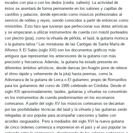
tocados con púa o con los dedos (
cedra, salterio)
. La actividad de
éstos se asentará de forma permanente en los salones y capillas de
castillos y palacios, donde ejercerán como músicos profesionales al
servicio de nobles y reyes, siendo conocidos a partir de entonces como
ministriles. Esto
hizo
que tuvieran que perfeccionar sus dotes artísticas
y se empezaran a utilizar instrumentos de cuerda
con
mástil punteados
con plectro (púa), como
la
vihuela de péñola, el laúd,
la
guitarra morisca
o
la
guitarra latina.
Las miniaturas de las Cantigas de Santa María de
6
Alfonso X El Sabio (siglo XIII) son los documentos gráficos más
antiguos que representan los antecesores de la guitarra con más
precisión y frecuencia. Además, la guitarra ha estado presente en
diferentes ámbitos artísticos, desde danzas (en Aragón pone de relieve
el ritmo rápido y vehemente de la jota) hasta poemas, como la
Adivinanza de la guitarra de Lorca o El guitarrero, propio de Romanillos
para los guitarreros del curso de 1995 celebrado en Córdoba. Desde el
siglo XIII aproximadamente, laúdes, guitarras y vihuelas se convertirán
en los instrumentos de cuerda predominantes en los escenarios
cortesanos. A partir del siglo XV los músicos cortesanos se decantan
por las posibilidades técnicas del laúd y la vihuela y las guitarras serán
relegadas al uso popular para acompañar canciones y bailes con
acordes rasgueados. Pero a mediados del siglo XVI la nueva guitarra
de cinco órdenes comienza a imponerse en el país y el uso popular se