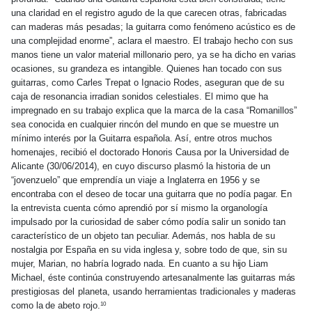
una claridad en el registro agudo de la que carecen otras, fabricadas
can maderas más pesadas; la guitarra como fenómeno acústico es de
una complejidad enorme”, aclara el maestro. El trabajo hecho con sus
manos tiene un valor material millonario pero, ya se ha dicho en varias
ocasiones, su grandeza es intangible. Quienes han tocado con sus
guitarras, como Carles Trepat o Ignacio Rodes, aseguran que de su
caja de resonancia irradian sonidos celestiales. El mimo que ha
impregnado en su trabajo explica que la marca de la casa “Romanillos”
sea conocida en cualquier rincón del mundo en que se muestre un
mínimo interés por la Guitarra española. Así, entre otros muchos
homenajes, recibió el doctorado Honoris Causa por la Universidad de
Alicante (30/06/2014), en cuyo discurso plasmó la historia de un
“jovenzuelo” que emprendía un viaje a Inglaterra en 1956 y se
encontraba con el deseo de tocar una guitarra que no podía pagar. En
la entrevista cuenta cómo aprendió por sí mismo la organología
impulsado por la curiosidad de saber cómo podía salir un sonido tan
característico de un objeto tan peculiar. Además, nos habla de su
nostalgia por España en su vida inglesa y, sobre todo de que, sin su
mujer, Marian, no habría logrado nada. En cuanto a su
hijo
Liam
Michael, éste continúa construyendo artesanalmente
las
guitarras
más
prestigiosas
del
planeta, usando herramientas tradicionales y maderas
como
la
de abeto rojo.
10