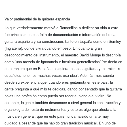
Valor patrimonial de la guitarra española
Lo que verdaderamente motivó a Romanillos a dedicar su vida a esto
fue principalmente la falta de documentación e información sobre la
guitarra española y su construcción, tanto en España como en Semley
(Inglaterra), donde vivía cuando empezó. En cuanto al gran
desconocimiento del instrumento, el maestro David Monge
lo
describía
como “una mezcla de ignorancia e incultura generalizadas”
“se
decía en
el extranjero que en España cualquiera tocaba
la
guitarra y los
mismos
españoles tenemos muchas veces esa idea”. Además, nos cuenta
desde su experiencia que, cuando eres guitarrista en este país,
la
gente pregunta a qué
más
te
dedicas, dando por sentado que
la
guitarra
no
es una profesión como pueda ser tocar el piano o el violín. No
obstante,
la
gente también desconoce a nivel general
la
construcción y
organología del resto de instrumentos y esto es algo que afecta a
la
música en general, que en este país nunca
ha
sido un arte muy
cuidado a pesar de que
ha
habido gran tradición musical. En uno de