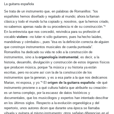
La guitarra española
Se trata de un instrumento que, en palabras de Romanillos: “los
españoles hemos diseñado y regalado al mundo; ahora
la
llaman
clásica y todo el mundo
la
ha copiado
y,
nosotros, que
la
hemos criado,
no
sabemos apenas nada de su procedencia ni de su construcción.”
4
En
la
entrevista que nos concedió, reivindica para su profesión el
vocablo
violero
–no
lutier
ni sólo guitarrero, pues
ha
hecho laúdes,
mandolinas y cémbalos–, pues “ésa es
la
definición correcta
de
alguien
que construye instrumentos musicales de cuerda punteada”.
Romanillos ha dedicado su
vida no sólo
a
la
construcción de
instrumentos, sino a
la
organología instrumental
, es decir, a
la
historia, desarrollo, divulgación y construcción de estos órganos físicos
que producen música, porque “la música y su historia
ya
están
escritas, pero
no
ocurre así con
la
de
la
construcción de los
instrumentos que
la
generan, y es a esa parte a
la
que nos dedicamos
Marian,
mi
esposa, y yo.”
El
origen de
la
guitarra española
–de qué
5
instrumento proviene o a qué cultura habría que atribuirle su creación–
es un tema complejo, por
la
escasez de datos históricos y
documentales, que los musicólogos y expertos han intentado descifrar
en los últimos siglos. Respecto a
la
evolución organológica y
del
repertorio, unos autores dicen que durante una época se llamaba
vihuela y guitarra al
mismo
instrumento; otros señalan diferencias en el