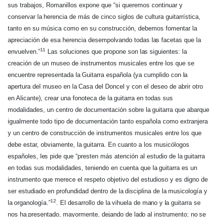
sus trabajos, Romanillos expone que “si queremos continuar y
conservar
la
herencia de más de cinco siglos de cultura guitarrística,
tanto en su música como en su construcción, debemos fomentar
la
apreciación de esa herencia desempolvando todas
las
facetas que
la
11
envuelven.”
Las soluciones que propone son
las
siguientes:
la
creación de un museo de instrumentos musicales entre los que se
encuentre representada
la
Guitarra española (ya cumplido con
la
apertura del museo en
la
Casa del Doncel y con el deseo de abrir otro
en Alicante), crear una fonoteca de
la
guitarra en todas sus
modalidades, un centro de documentación sobre
la
guitarra que abarque
igualmente todo tipo de documentación tanto española como extranjera
y un centro de construcción de instrumentos musicales entre los que
debe estar, obviamente,
la
guitarra. En cuanto a los musicólogos
españoles,
les
pide que “presten más atención al estudio de
la
guitarra
en todas sus modalidades, teniendo en cuenta que
la
guitarra es un
instrumento que merece el respeto objetivo del estudioso y es digno de
ser estudiado en profundidad dentro de
la
disciplina de
la
musicología y
12
la
organología.”
. El desarrollo de
la
vihuela de
mano
y
la
guitarra se
nos
ha
presentado, mayormente, dejando de
lado
al instrumento;
no
se