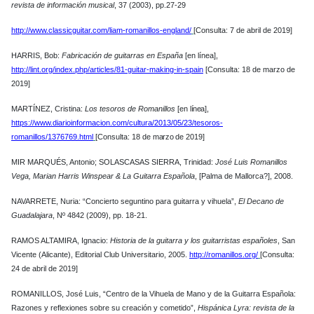
revista de información musical
, 37 (2003), pp.27-29
http://www.classicguitar.com/liam-romanillos-england/
[Consulta: 7 de abril de 2019]
HARRIS, Bob:
Fabricación de guitarras en España
[en línea],
http://lint.org/index.php/articles/81-guitar-making-in-spain
[Consulta: 18 de marzo de
2019]
MARTÍNEZ, Cristina:
Los tesoros de Romanillos
[en
línea],
https://www.diarioinformacion.com/cultura/2013/05/23/tesoros-
romanillos/1376769.html
[Consulta: 18 de
marzo
de 2019]
MIR MARQUÉS, Antonio; SOLASCASAS SIERRA, Trinidad:
José Luis Romanillos
Vega, Marian Harris Winspear & La Guitarra Española
, [Palma de Mallorca?], 2008.
NAVARRETE, Nuria: “Concierto seguntino para guitarra y vihuela”,
El Decano de
Guadalajara
, Nº 4842 (2009), pp. 18-21.
RAMOS ALTAMIRA, Ignacio:
Historia de la guitarra y los guitarristas españoles
, San
Vicente (Alicante), Editorial Club Universitario, 2005.
http://romanillos.org/
[Consulta:
24 de abril de 2019]
ROMANILLOS, José Luis, “Centro de la Vihuela de Mano y de la Guitarra Española:
Razones y reflexiones sobre su creación y cometido”,
Hispánica Lyra: revista de la