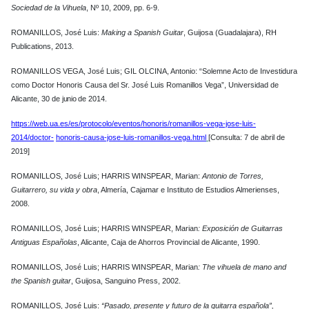
Sociedad de la Vihuela
, Nº 10, 2009, pp. 6-9.
ROMANILLOS, José Luis:
Making a Spanish Guitar
, Guijosa (Guadalajara), RH
Publications, 2013.
ROMANILLOS VEGA, José Luis; GIL OLCINA, Antonio: “Solemne Acto de Investidura
como Doctor Honoris Causa del Sr. José Luis Romanillos Vega”, Universidad de
Alicante, 30 de
junio
de 2014.
https://web.ua.es/es/protocolo/eventos/honoris/romanillos-vega-jose-luis-
2014/doctor-
honoris-causa-jose-luis-romanillos-vega.html
[Consulta: 7 de abril de
2019]
ROMANILLOS, José Luis; HARRIS WINSPEAR, Marian:
Antonio de Torres,
Guitarrero, su vida y obra
, Almería, Cajamar e Instituto de Estudios Almerienses,
2008.
ROMANILLOS, José Luis; HARRIS WINSPEAR, Marian
: Exposición de Guitarras
Antiguas Españolas
, Alicante, Caja de Ahorros Provincial de Alicante, 1990.
ROMANILLOS, José Luis; HARRIS WINSPEAR, Marian
: The vihuela de mano and
the Spanish guitar
, Guijosa, Sanguino Press, 2002.
ROMANILLOS, José Luis:
“Pasado, presente y futuro de la guitarra española”,