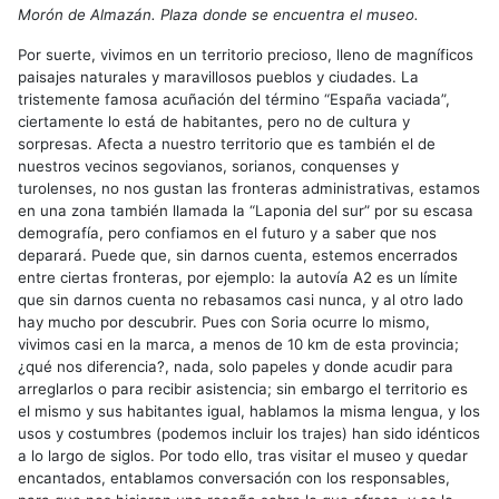
Morón de Almazán. Plaza donde se encuentra el museo.
Por suerte, vivimos en un territorio precioso, lleno de magníficos
paisajes naturales y maravillosos pueblos y ciudades. La
tristemente famosa acuñación del término “España vaciada”,
ciertamente lo está de habitantes, pero no de cultura y
sorpresas. Afecta a nuestro territorio que es también el de
nuestros vecinos segovianos, sorianos, conquenses y
turolenses, no nos gustan las fronteras administrativas, estamos
en una zona también llamada la “Laponia del sur” por su escasa
demografía, pero confiamos en el futuro y a saber que nos
deparará. Puede que, sin darnos cuenta, estemos encerrados
entre ciertas fronteras, por ejemplo: la autovía A2 es un límite
que sin darnos cuenta no rebasamos casi nunca, y al otro lado
hay mucho por descubrir. Pues con Soria ocurre lo mismo,
vivimos casi en la marca, a menos de 10 km de esta provincia;
¿qué nos diferencia?, nada, solo papeles y donde acudir para
arreglarlos o para recibir asistencia; sin embargo el territorio es
el mismo y sus habitantes igual, hablamos la misma lengua, y los
usos y costumbres (podemos incluir los trajes) han sido idénticos
a lo largo de siglos. Por todo ello, tras visitar el museo y quedar
encantados, entablamos conversación con los responsables,