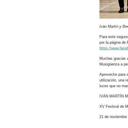
Iván Martín y Be
Para este segund
por la página de
https://www.fac
Muchas gracias a
Musigüenza a pes
Aprovecho para s
utilización, una 
luces que no mar
IVÁN MARTÍN MA
XV Festival de 
21 de noviembre d