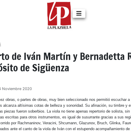
A
to de Iván Martín y Bernadetta 
ósito de Sigüenza
24 Noviembre 2020
iez obras, o partes de obras, muy bien seleccionado nos permitió escuchar a 
alcanza altísimas cotas de belleza y sonoridad. Su afinación, su timbre y el
s piezas fueron soberbios. La viola no tiene apenas repertorio de solista, si
s escritas para otros instrumentos, es igual de susurrante gracias a sus reg
corrido por Rachmaninov, Veracini, Shcumann, Glazunov, Bruch, Glinka, Faur
os ante el canto de la viola de Iván con el estupendo acompañamiento de