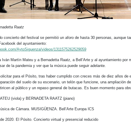
rnadetta Raatz
o concierto del festival se permitió un aforo de hasta 30 personas, aunque ta
 Facebook del ayuntamiento:
ebook.com/AytoSiguenza/videos/1311575262529059
 Iván Martín Mateu y a Bernadetta Raatz, a Bell’Arte y al ayuntamiento por 
ar de la pandemia y ver que la música puede seguir adelante.
olicitar para el Pósito, tras haber cumplido con creces más de diez años de 
reparación del suelo de su escenario, un telón que funcione, una ampliación d
tiricen al público y un repaso general de butacas. Es buen momento para obr
TEU (viola) y BERNADETA RAATZ (piano)
Música de Cámara. MUSIGÜENZA. Bell’Arte Europa ICS
e 2020. El Pósito. Concierto virtual y presencial reducido