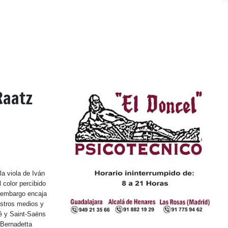
Raatz
la viola de Iván
 color percibido
n embargo encaja
istros medios y
é y Saint-Saëns
 Bernadetta