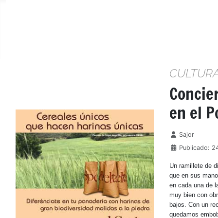
CULTUR
Concier
en el P
Detalles
Sajor
Publicado: 
Un ramillete de d
que en sus manos 
en cada una de la
muy bien con obra
bajos. Con un re
quedamos embobad