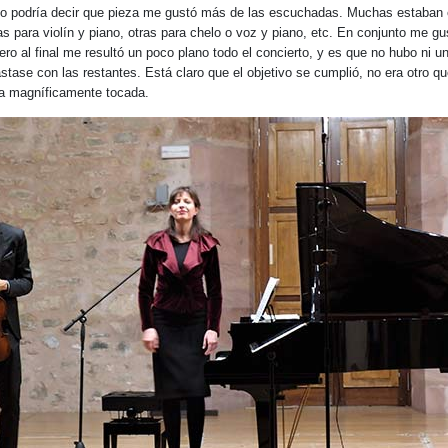
No podría decir que pieza me gustó más de las escuchadas. Muchas estaban 
ras para violín y piano, otras para chelo o voz y piano, etc. En conjunto me 
 pero al final me resultó un poco plano todo el concierto, y es que no hubo ni u
astase con las restantes. Está claro que el objetivo se cumplió, no era otro qu
ola magníficamente tocada.