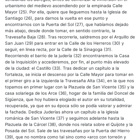
urbanismo del medievo ascendiendo por la empinada Calle
Mayor (25). Por ella, quiere que lleguemos hasta la Iglesia de
Santiago (26), para darnos la vuelta en ese punto y
encontrarnos con la Puerta del Sol (27), que habíamos dejado
más abajo, desde donde tomar, en sentido contrario, la
Travesaña Baja (28). Tras recorrerla, saldremos por el Arquillo de
San Juan (29) para entrar en la Calle de los Herreros (30) y
seguir, en linea recta, por la Calle de la Sinagoga (31).
Recorriendo el barrio de la judería (32) encontraremos la Casa
de la Inquisición y accederemos, por fin, al punto más elevado
de la ciudad: el Castillo (33). Tras dedicar un capítulo a la
fortaleza, se inicia el descenso por la Calle Mayor para tomar en
el primer giro a la izquierda la Travesaña Alta (34), en la que nos
topamos en primer lugar con la Plazuela de San Vicente (35) y la
casa solariega de los Arce (36), hogar de la familia del Doncel de
Sigüenza, que hoy hubiera elogiado el autor en su totalidad,
recuperada, ya que en su época sólo se podía valorar y admirar
la fachada. Dedica Juderías ahora un capítulo a la iglesia
románica de San Vicente (37) y seguimos adelante hasta la
Plazuela de la Cárcel (38), donde nos relata sobre el Quijote y la
Posada del Sol. Sale de las travesañas por la Puerta del Hierro
(39), que no nombra como tal sino como «arco con torreón y