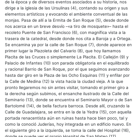
de la época y de diversos eventos asociados a su historia, nos
dirige a la iglesia de las Ursulinas (4), contando su origen y sus
elementos artísticos y evocando el ambiente conventual de las
monjas. Pasa de allí a la Ermita de San Roque (5), desde donde
nos acerca en un breve desvío –«a tiro de mosquete»– hasta el
recoleto Puente de San Francisco (6), con magnífica vista a la
trasera de la catedral, desde donde nos cita a Baroja y a Ortega.
Se encamina ya por la calle de San Roque (7), donde aparece en
primer lugar la Plazoleta del Calvario (8), que hoy llamamos
Placita de las Cruces o simplemente La Placita. El Callejón (9) y
Palacio de Infantes (10) son parada obligatoria en el equilibrado
y racional Barrio de San Roque, por el que seguimos avanzando
hasta dar giro en la Plaza de las Ocho Esquinas (11) y enfilar por
la Calle de Medina (12) la vista hacia la ciudad vieja. A la que
pronto llegaremos no sin antes visitar, tomando el primer giro a
la derecha según subimos, el ensanche ilustrado de la Calle del
Seminario (13), donde se encuentra el Seminario Mayor o de San
Bartolomé (14), de bella factura barroca. Desde allí, cruzando la
Calle de Guadalajara, se entra en la de la Yedra (15), con aquella
portada renacentista aún en ruinas hasta hace bien poco, tal y
como la conoció Juderías, hoy integrada en un edificio nuevo. En
el siguiente giro a la izquierda, se toma la calle del Hospital (16),
donde se puede ver el propio Hospital de San Mateo (17),