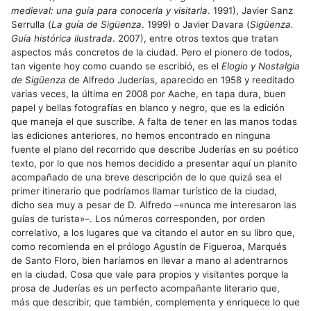
medieval: una guía para conocerla y visitarla
. 1991), Javier Sanz
Serrulla (
La guía de Sigüenza
. 1999) o Javier Davara (
Sigüenza.
Guía histórica ilustrada
. 2007), entre otros textos que tratan
aspectos más concretos de la ciudad. Pero el pionero de todos,
tan vigente hoy como cuando se escribió, es el
Elogio y Nostalgia
de Sigüenza
de Alfredo Juderías, aparecido en 1958 y reeditado
varias veces, la última en 2008 por Aache, en tapa dura, buen
papel y bellas fotografías en blanco y negro, que es la edición
que maneja el que suscribe. A falta de tener en las manos todas
las ediciones anteriores, no hemos encontrado en ninguna
fuente el plano del recorrido que describe Juderías en su poético
texto, por lo que nos hemos decidido a presentar aquí un planito
acompañado de una breve descripción de lo que quizá sea el
primer itinerario que podríamos llamar turístico de la ciudad,
dicho sea muy a pesar de D. Alfredo –«nunca me interesaron las
guías de turista»–. Los números corresponden, por orden
correlativo, a los lugares que va citando el autor en su libro que,
como recomienda en el prólogo Agustín de Figueroa, Marqués
de Santo Floro, bien haríamos en llevar a mano al adentrarnos
en la ciudad. Cosa que vale para propios y visitantes porque la
prosa de Juderías es un perfecto acompañante literario que,
más que describir, que también, complementa y enriquece lo que