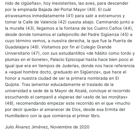
nido de cigüeñas», hoy inexistentes, las aves, para descender
por la empinada Bajada del Portal Mayor (40). El cuál
atravesamos inmediatamente (41) para salir a extramuros y
tomar la Calle de Valencia (42) cuesta abajo. Caminando junto a
la muralla (43), llegamos a la fontana de los Cuatro Caños (44),
desde donde tomamos el callejoncillo del Padre Sigüenza (45) a
cuyo término vemos, a nuestra derecha, la que fue la Puerta de
Guadalajara (46). Visitamos por fin el Colegio Grande
Universitario (47), con sus estudiantillos «de hábito como tordo y
plumas en el bonete», Palacio Episcopal hasta hace bien poco al
igual que era en tiempos de Juderías, donde nos hace referencia
a «aquel hombre docto, graduado en Sigüenza», que hace el
honor a nuestra ciudad de ser la primera nombrada en El
Quijote. Tras lamentar educadamente el traslado de la
universidad a sede de la Mayor de Alcalá, concluye el recorrido
escuchando el campanil a vísperas del «asilo de las monjitas»
(48), recomendando empezar este recorrido en el que «mucho
por decir queda» al amanecer de Dios, desde esa Ermita del
Humilladero con la que comienza el primer libro.
Julio Álvarez Jiménez, Noviembre de 2020