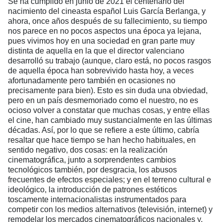
Se ha cumplido en junio de 2021 el centenario del
nacimiento del cineasta español Luis García Berlanga, y
ahora, once años después de su fallecimiento, su tiempo
nos parece en no pocos aspectos una época ya lejana,
pues vivimos hoy en una sociedad en gran parte muy
distinta de aquella en la que el director valenciano
desarrolló su trabajo (aunque, claro está, no pocos rasgos
de aquella época han sobrevivido hasta hoy, a veces
afortunadamente pero también en ocasiones no
precisamente para bien). Esto es sin duda una obviedad,
pero en un país desmemoriado como el nuestro, no es
ocioso volver a constatar que muchas cosas, y entre ellas
el cine, han cambiado muy sustancialmente en las últimas
décadas. Así, por lo que se refiere a este último, cabría
resaltar que hace tiempo se han hecho habituales, en
sentido negativo, dos cosas: en la realización
cinematográfica, junto a sorprendentes cambios
tecnológicos también, por desgracia, los abusos
frecuentes de efectos especiales; y en el terreno cultural e
ideológico, la introducción de patrones estéticos
toscamente internacionalistas instrumentados para
competir con los medios alternativos (televisión, internet) y
remodelar los mercados cinematográficos nacionales y,