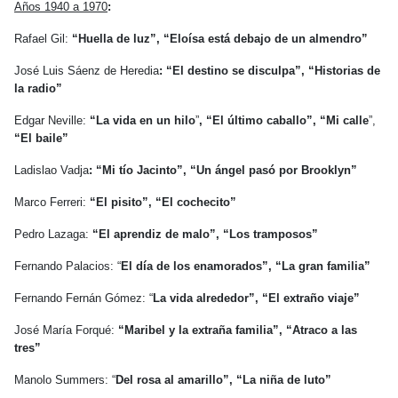
Años 1940 a 1970
:
Rafael Gil:
“Huella de luz”, “Eloísa está debajo de un almendro”
José Luis Sáenz de Heredia
: “El destino se disculpa”, “Historias de
la radio”
Edgar Neville:
“La vida en un hilo
”
, “El último caballo”, “Mi calle
”,
“El baile”
Ladislao Vadja
:
“Mi tío Jacinto”, “Un ángel pasó por Brooklyn”
Marco Ferreri:
“El pisito”, “El cochecito”
Pedro Lazaga:
“El aprendiz de malo”, “Los tramposos”
Fernando Palacios: “
El día de los enamorados”, “La gran familia”
Fernando Fernán Gómez: “
La vida alrededor”,
“El extraño viaje”
José María Forqué:
“Maribel y la extraña familia”, “Atraco a las
tres”
Manolo Summers: “
Del rosa al amarillo”, “La niña de luto”