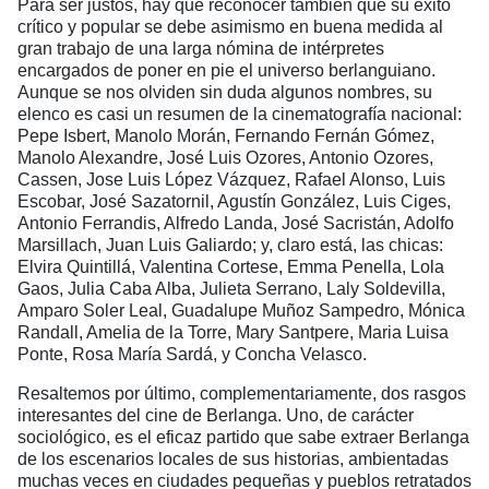
Para ser justos, hay que reconocer también que su éxito
crítico y popular se debe asimismo en buena medida al
gran trabajo de una larga nómina de intérpretes
encargados de poner en pie el universo berlanguiano.
Aunque se nos olviden sin duda algunos nombres, su
elenco es casi un resumen de la cinematografía nacional:
Pepe Isbert, Manolo Morán, Fernando Fernán Gómez,
Manolo Alexandre, José Luis Ozores, Antonio Ozores,
Cassen, Jose Luis López Vázquez, Rafael Alonso, Luis
Escobar, José Sazatornil, Agustín González, Luis Ciges,
Antonio Ferrandis, Alfredo Landa, José Sacristán, Adolfo
Marsillach, Juan Luis Galiardo; y, claro está, las chicas:
Elvira Quintillá, Valentina Cortese, Emma Penella, Lola
Gaos, Julia Caba Alba, Julieta Serrano, Laly Soldevilla,
Amparo Soler Leal, Guadalupe Muñoz Sampedro, Mónica
Randall, Amelia de la Torre, Mary Santpere, Maria Luisa
Ponte, Rosa María Sardá, y Concha Velasco.
Resaltemos por último, complementariamente, dos rasgos
interesantes del cine de Berlanga. Uno, de carácter
sociológico, es el eficaz partido que sabe extraer Berlanga
de los escenarios locales de sus historias, ambientadas
muchas veces en ciudades pequeñas y pueblos retratados