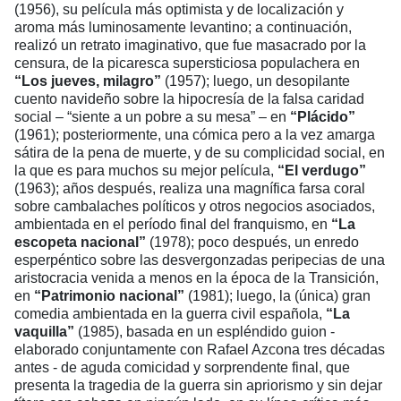
(1956), su película más optimista y de localización y
aroma más luminosamente levantino; a continuación,
realizó un retrato imaginativo, que fue masacrado por la
censura, de la picaresca supersticiosa populachera en
“Los jueves, milagro”
(1957); luego, un desopilante
cuento navideño sobre la hipocresía de la falsa caridad
social – “siente a un pobre a su mesa” – en
“Plácido”
(1961); posteriormente, una cómica pero a la vez amarga
sátira de la pena de muerte, y de su complicidad social, en
la que es para muchos su mejor película,
“El verdugo”
(1963); años después, realiza una magnífica farsa coral
sobre cambalaches políticos y otros negocios asociados,
ambientada en el período final del franquismo, en
“La
escopeta nacional”
(1978); poco después, un enredo
esperpéntico sobre las desvergonzadas peripecias de una
aristocracia venida a menos en la época de la Transición,
en
“Patrimonio nacional”
(1981); luego, la (única) gran
comedia ambientada en la guerra civil española,
“La
vaquilla”
(1985), basada en un espléndido guion -
elaborado conjuntamente con Rafael Azcona tres décadas
antes - de aguda comicidad y sorprendente final, que
presenta la tragedia de la guerra sin apriorismo y sin dejar