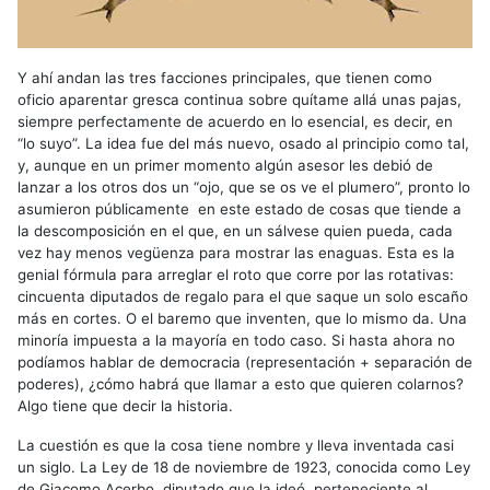
Y ahí andan las tres facciones principales, que tienen como
oficio aparentar gresca continua sobre quítame allá unas pajas,
siempre perfectamente de acuerdo en lo esencial, es decir, en
“lo suyo”. La idea fue del más nuevo, osado al principio como tal,
y, aunque en un primer momento algún asesor les debió de
lanzar a los otros dos un “ojo, que se os ve el plumero”, pronto lo
asumieron públicamente en este estado de cosas que tiende a
la descomposición en el que, en un sálvese quien pueda, cada
vez hay menos vegüenza para mostrar las enaguas. Esta es la
genial fórmula para arreglar el roto que corre por las rotativas:
cincuenta diputados de regalo para el que saque un solo escaño
más en cortes. O el baremo que inventen, que lo mismo da. Una
minoría impuesta a la mayoría en todo caso. Si hasta ahora no
podíamos hablar de democracia (representación + separación de
poderes), ¿cómo habrá que llamar a esto que quieren colarnos?
Algo tiene que decir la historia.
La cuestión es que la cosa tiene nombre y lleva inventada casi
un siglo. La Ley de 18 de noviembre de 1923, conocida como Ley
de Giacomo Acerbo, diputado que la ideó, perteneciente al