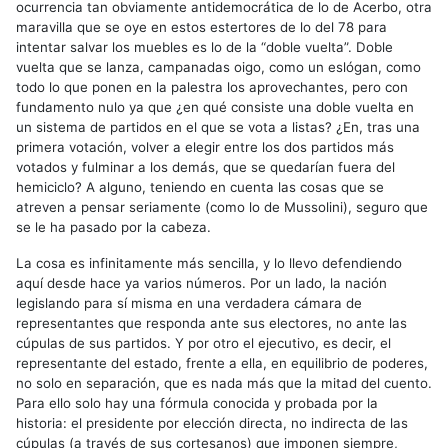
ocurrencia tan obviamente antidemocrática de lo de Acerbo, otra
maravilla que se oye en estos estertores de lo del 78 para
intentar salvar los muebles es lo de la “doble vuelta”. Doble
vuelta que se lanza, campanadas oigo, como un eslógan, como
todo lo que ponen en la palestra los aprovechantes, pero con
fundamento nulo ya que ¿en qué consiste una doble vuelta en
un sistema de partidos en el que se vota a listas? ¿En, tras una
primera votación, volver a elegir entre los dos partidos más
votados y fulminar a los demás, que se quedarían fuera del
hemiciclo? A alguno, teniendo en cuenta las cosas que se
atreven a pensar seriamente (como lo de Mussolini), seguro que
se le ha pasado por la cabeza.
La cosa es infinitamente más sencilla, y lo llevo defendiendo
aquí desde hace ya varios números. Por un lado, la nación
legislando para sí misma en una verdadera cámara de
representantes que responda ante sus electores, no ante las
cúpulas de sus partidos. Y por otro el ejecutivo, es decir, el
representante del estado, frente a ella, en equilibrio de poderes,
no solo en separación, que es nada más que la mitad del cuento.
Para ello solo hay una fórmula conocida y probada por la
historia: el presidente por elección directa, no indirecta de las
cúpulas (a través de sus cortesanos) que imponen siempre,