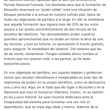
Partido Nacional Fascista, fue diseñada para que la formación de
Mussolini alcanzará un “poder sólido” ante una situación de
bloqueo parecida a la actual en nuestro sufrido país, típica de
todas las oligarquías de partidos a la larga. En ella se establecía
que aquella formación que lograra más del 25% de los votos
pasara a ser dueña automáticamente de dos tercios de los
escaños del hemiciclo. Tan descabezados andan nuestros
queridos aprovechantes que no dudan en tomar la letra de una
ley fascista, y esto es historia, no apreciación ni insulto gratuito,
para asegurar “la estabilidad del sistema”. Del sistema que les
da de comer, obviamente. Pongan ustedes ahora nombre al
invento que nos quieren colar si les parece, ya he dado
bastantes pistas.
En una oligarquía de partidos, sus cúpulas legislan y gobiernan
(actos que resultan simultáneos e inseparables en este tipo de
regímenes de poder) en su propio beneficio, como se demuestra
una y otra vez. Aquí, en la Italia que dio lugar a Mussolini y en la
Alemania que creo el monstruo hitleriano. Insisto, no es opinión:
es ley y pura historia. Se oyen muchos balbuceos ante la
incapacidad del sistema para funcionar una vez roto el
bipartidismo, que se creía algo dado y eterno. Además de la