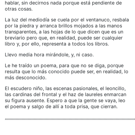
hablar, sin decirnos nada porque está pendiente de
otras cosas.
La luz del mediodía se cuela por el ventanuco, resbala
por la piedra y arranca brillos mojados a las manos
transparentes, a las hojas de lo que dicen que es un
breviario pero que, en realidad, puede ser cualquier
libro y, por ello, representa a todos los libros.
Llevo media hora mirándole, y, ni caso.
Le he traído un poema, para que no se diga, porque
resulta que lo más conocido puede ser, en realidad, lo
más desconocido.
El escudero niño, las escenas pasionales, el leoncillo,
las cardinas del frontal y el haz de laureles enmarcan
su figura ausente. Espero a que la gente se vaya, leo
el poema y salgo de allí a toda prisa, que cierran.
,,,,,,,,,,,,,,,,,,,,,,,,,,,,,,,,,,,,,,,,,,,,,,,,,,,,,,,,,,,,,,,,,,,,,,,,,,,,,,,,,,,,,,,,,,,,,,,,,,,,,,,,,,,,