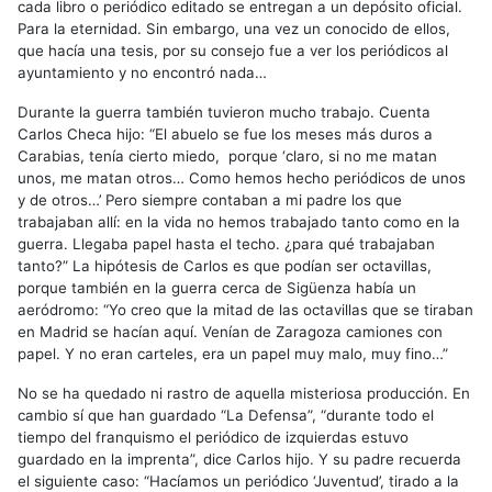
cada libro o periódico editado se entregan a un depósito oficial.
Para la eternidad. Sin embargo, una vez un conocido de ellos,
que hacía una tesis, por su consejo fue a ver los periódicos al
ayuntamiento y no encontró nada…
Durante la guerra también tuvieron mucho trabajo. Cuenta
Carlos Checa hijo: “El abuelo se fue los meses más duros a
Carabias, tenía cierto miedo, porque ‘claro, si no me matan
unos, me matan otros… Como hemos hecho periódicos de unos
y de otros…’ Pero siempre contaban a mi padre los que
trabajaban allí: en la vida no hemos trabajado tanto como en la
guerra. Llegaba papel hasta el techo. ¿para qué trabajaban
tanto?” La hipótesis de Carlos es que podían ser octavillas,
porque también en la guerra cerca de Sigüenza había un
aeródromo: “Yo creo que la mitad de las octavillas que se tiraban
en Madrid se hacían aquí. Venían de Zaragoza camiones con
papel. Y no eran carteles, era un papel muy malo, muy fino…”
No se ha quedado ni rastro de aquella misteriosa producción. En
cambio sí que han guardado “La Defensa”, “durante todo el
tiempo del franquismo el periódico de izquierdas estuvo
guardado en la imprenta”, dice Carlos hijo. Y su padre recuerda
el siguiente caso: “Hacíamos un periódico ‘Juventud’, tirado a la