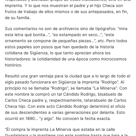
imprenta. Y lo que nos muestran el padre y el hijo Checa son
frutos de trabajo de ellos mismos o de sus antepasados, en fin,
de su familia.
Sus comentarios no son de archiveros sino de tipógrafos: “mira
esta letra qué bonita…”, “es estampado en seco…”, “este
ornamento se compone de pequeñas piezas…”, etc. Pero todos
estos papeles son posos que han quedado de la historia
cotidiana de Sigüenza, lo que tanto aprecian ahora los
historiadores: la cotidianidad de una época como microcosmos
histórico.
Resultó una gran ventaja para la ciudad que a lo largo de todo el
siglo pasado funcionara en Sigüenza la imprenta “Rodrigo”. Al
principio no se llamaba “Rodrigo”, se llamaba “La Minerva”. Con
este nombre la compró un tal Cándido Rodrigo, bisabuelo de
Carlos Checa padre y, respectivamente, tatarabuelo de Carlos
Checa hijo. Con este acto Cándido Rodrigo determinó el oficio
de sus descendientes a varias generaciones por delante. Esto
ocurrió en 1890… “y algo”. No conocen la fecha exacta.
“Él compra la imprenta La Minerva que estaba en la calle
Guadalajara y la mantiene con este nombre hasta que baja a la