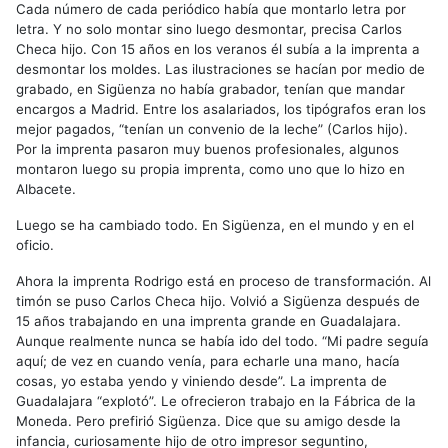
Cada número de cada periódico había que montarlo letra por
letra. Y no solo montar sino luego desmontar, precisa Carlos
Checa hijo. Con 15 años en los veranos él subía a la imprenta a
desmontar los moldes. Las ilustraciones se hacían por medio de
grabado, en Sigüenza no había grabador, tenían que mandar
encargos a Madrid. Entre los asalariados, los tipógrafos eran los
mejor pagados, “tenían un convenio de la leche” (Carlos hijo).
Por la imprenta pasaron muy buenos profesionales, algunos
montaron luego su propia imprenta, como uno que lo hizo en
Albacete.
Luego se ha cambiado todo. En Sigüenza, en el mundo y en el
oficio.
Ahora la imprenta Rodrigo está en proceso de transformación. Al
timón se puso Carlos Checa hijo. Volvió a Sigüenza después de
15 años trabajando en una imprenta grande en Guadalajara.
Aunque realmente nunca se había ido del todo. “Mi padre seguía
aquí; de vez en cuando venía, para echarle una mano, hacía
cosas, yo estaba yendo y viniendo desde”. La imprenta de
Guadalajara “explotó”. Le ofrecieron trabajo en la Fábrica de la
Moneda. Pero prefirió Sigüenza. Dice que su amigo desde la
infancia, curiosamente hijo de otro impresor seguntino,