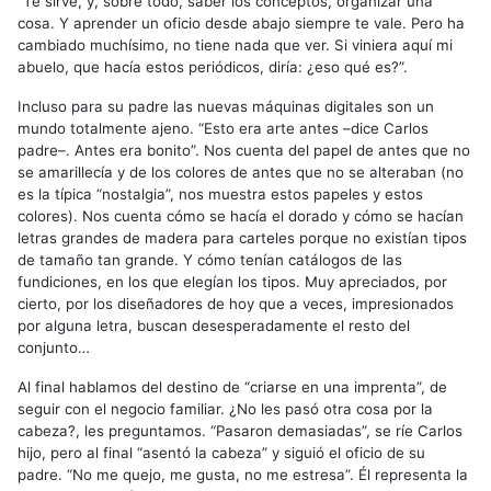
“Te sirve, y, sobre todo, saber los conceptos, organizar una
cosa. Y aprender un oficio desde abajo siempre te vale. Pero ha
cambiado muchísimo, no tiene nada que ver. Si viniera aquí mi
abuelo, que hacía estos periódicos, diría: ¿eso qué es?”.
Incluso para su padre las nuevas máquinas digitales son un
mundo totalmente ajeno. “Esto era arte antes –dice Carlos
padre–. Antes era bonito”. Nos cuenta del papel de antes que no
se amarillecía y de los colores de antes que no se alteraban (no
es la típica “nostalgia”, nos muestra estos papeles y estos
colores). Nos cuenta cómo se hacía el dorado y cómo se hacían
letras grandes de madera para carteles porque no existían tipos
de tamaño tan grande. Y cómo tenían catálogos de las
fundiciones, en los que elegían los tipos. Muy apreciados, por
cierto, por los diseñadores de hoy que a veces, impresionados
por alguna letra, buscan desesperadamente el resto del
conjunto…
Al final hablamos del destino de “criarse en una imprenta”, de
seguir con el negocio familiar. ¿No les pasó otra cosa por la
cabeza?, les preguntamos. “Pasaron demasiadas”, se ríe Carlos
hijo, pero al final “asentó la cabeza” y siguió el oficio de su
padre. “No me quejo, me gusta, no me estresa”. Él representa la