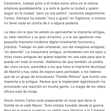
Carpintero, trabajó junto a él todos estos años en la misma
empresa guadalajareña, y a este le gusta la ciudad y quiere
seguir en la ciudad, “pero yo soy paleto”, reconoce alegremente
Carlos. Siempre ha estado “muy a gusto” en Sigüenza, e incluso
no tiene nada en contra de ir a alguna pedanía.
La idea con la que ha venido es aprovechar la imprenta antigua,
su valor histórico y su gran atractivo, y a la vez gestionar una
pequeña imprenta moderna digital totalmente funcional y
práctica. Trabajar en plan artesanal, con las máquinas antiguas,
“es absurdo”. La maquinaria antigua, archivaletes con los tipos y
otras cosas antiguas las quiere exponer en una sala para que lo
pueda ver todo el mundo. Hablamos de que también se podría
dar unos cursos, parecidos a los que hace la Imprenta Municipal
de Madrid y hay colas de espera para participar, o los talleres
que da un grupo de entusiastas “Familia Plómez” que montó una
imprenta a la antigua. Parece que la implacable digitalización ha
provocado una reacción en mucha gente. La magia de los viejos
oficios está de moda.
Ahora mismo Carlos está preparando un local que tiene la
familia en la calle Mayor. “Esto estaba hundido desde la guerra.
Aquí en la guerra pusieron un cañón para disparar a la Catedral.