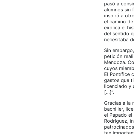
pasó a consi
alumnos sin 
inspiró a otr
el camino de 
explica el hi
del sentido 
necesitaba d
Sin embargo,
petición real
Mendoza. Con
cuyos miembro
El Pontífice
gastos que t
licenciado y
[…]”.
Gracias a la 
bachiller, li
el Papado el
Rodríguez, in
patrocinados 
tan important