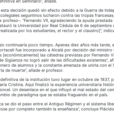
finitiva en Seminario”, añade.
 esta decisión quedó sin efecto debido a la Guerra de Inde
 colegiales seguntinos lucharon contra las tropas francesa
x profeso–. “Fernando VII, agradeciendo la ayuda prestada 
estauró la Universidad por Real Cédula de 6 de septiembre 
realizada por los estudiantes, el rector y el claustro]”, indic
gio continuaría poco tiempo. Apenas diez años más tarde, 
ortaceli fue incorporado a Alcalá por decisión del ministr
e [económicamente] las cátedras previstas por Fernando VII
e Sigüenza no logró salir de las dificultades existentes”, a
úmero de alumnos y la constante amenaza de unirla con el 
rla de muerte”, añade el profesor.
definitiva de la institución tuvo lugar en octubre de 1837, 
ría Cristina. Aquí finalizó la experiencia universitaria histór
ncel. Un desenlace en el que influyó el mal estado del cen
ambio de paradigma que se estaba fraguando en el país.
a se dio el paso entre el Antiguo Régimen y el sistema libe
ose por completo también la enseñanza”, concluye Plácido 