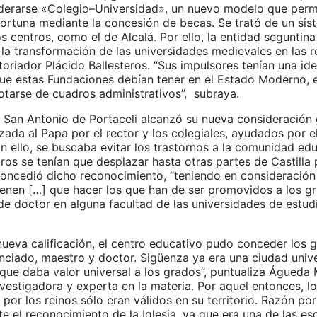
derarse «Colegio–Universidad», un nuevo modelo que permi
fortuna mediante la concesión de becas. Se trató de un si
os centros, como el de Alcalá. Por ello, la entidad seguntina
la transformación de las universidades medievales en las r
storiador Plácido Ballesteros. “Sus impulsores tenían una id
que estas Fundaciones debían tener en el Estado Moderno, e
otarse de cuadros administrativos”, subraya.
 San Antonio de Portaceli alcanzó su nueva consideración 
izada al Papa por el rector y los colegiales, ayudados por e
 ello, se buscaba evitar los trastornos a la comunidad edu
s se tenían que desplazar hasta otras partes de Castilla p
 concedió dicho reconocimiento, “teniendo en consideració
ienen […] que hacer los que han de ser promovidos a los g
 de doctor en alguna facultad de las universidades de estu
nueva calificación, el centro educativo pudo conceder los 
cenciado, maestro y doctor. Sigüenza ya era una ciudad univer
 que daba valor universal a los grados”, puntualiza Águeda 
vestigadora y experta en la materia. Por aquel entonces, l
por los reinos sólo eran válidos en su territorio. Razón por
e el reconocimiento de la Iglesia, ya que era una de las es