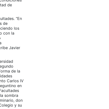
 condiciones
ltad de
ultades. “En
s de
ciendo los
o con la
o
a
ribe Javier
versidad
 segundo
forma de la
sidades
nto Carlos IV
seguntino en
 Facultades
 la sombra
eminario, don
Colegio y su