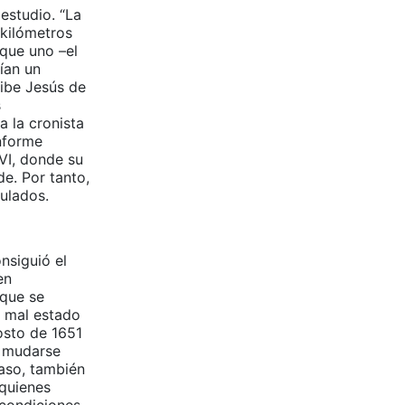
estudio. “La
 kilómetros
 que uno –el
ían un
ribe Jesús de
s
 la cronista
onforme
VI, donde su
de. Por tanto,
ulados.
nsiguió el
en
 que se
l mal estado
osto de 1651
a mudarse
paso, también
 quienes