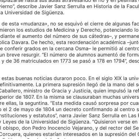
esplazarse hasta sus aulas atravesando el río y en pésimas
vierno”, describe Javier Sanz Serrulla en Historia de la Facu
la Universidad de Sigüenza.
 de esta «mudanza», no se esquivó el cierre de algunas fac
imieron los estudios de Medicina y Derecho, potenciando lo
diante el aumento del número de sus cátedras–, y permane
xplica Davara. De hecho, esta reordenación académica –junt
e conferir grados en la cercana Osma– le permitió al centr
o un breve resurgir. “El número de alumnos aumentó de form
, y de 36 matriculados en 1773 se pasó a 178 en 1794”, desc
estas buenas noticias duraron poco. En el siglo XIX la uni
efinitivamente. La primera supresión llegó de la mano del
ballero, ministro de Gracia y Justicia, quien impulsó la re
perior de 1807. En la misma se clausuraban muchas univer
e ellas, la seguntina. “Esta medida causó sorpresa por cua
o el 2 de mayo de 1804 un decreto confirmando al centro 
stituciones y estatutos”, narra Javier Sanz Serrulla en Las
 Leyes de la Universidad de Sigüenza. “Quisieron verse en
l obispo, don Pedro Inocencio Vejarano, y del rector del S
orcuera, quienes estarían interesados en la supresión del 