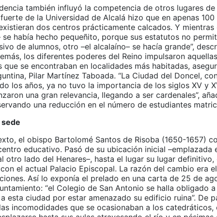
dencia también influyó la competencia de otros lugares de 
 fuerte de la Universidad de Alcalá hizo que en apenas 100
 existieran dos centros prácticamente calcados. Y mientras
 se había hecho pequeñito, porque sus estatutos no permit
ivo de alumnos, otro –el alcalaíno– se hacía grande”, desc
demás, los diferentes poderes del Reino impulsaron aquella
s que se encontraban en localidades más habitadas, asegura
guntina, Pilar Martínez Taboada. “La Ciudad del Doncel, c
do los años, ya no tuvo la importancia de los siglos XV y X
zaron una gran relevancia, llegando a ser cardenales”, aña
ervando una reducción en el número de estudiantes matric
e sede
exto, el obispo Bartolomé Santos de Risoba (1650-1657) co
centro educativo. Pasó de su ubicación inicial –emplazada 
l otro lado del Henares–, hasta el lugar su lugar definitivo,
con el actual Palacio Episcopal. La razón del cambio era e
aciones. Así lo exponía el prelado en una carta de 25 de ag
yuntamiento: “el Colegio de San Antonio se halla obligado 
a esta ciudad por estar amenazado su edificio ruina”. De 
“las incomodidades que se ocasionaban a los catedráticos,