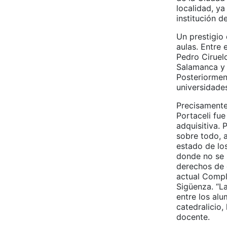
localidad, y
institución d
Un prestigio 
aulas. Entre 
Pedro Ciruel
Salamanca y 
Posteriormen
universidade
Precisamente
Portaceli fu
adquisitiva. 
sobre todo, a
estado de los
donde no se 
derechos de e
actual Complu
Sigüenza. “La
entre los alu
catedralicio,
docente.