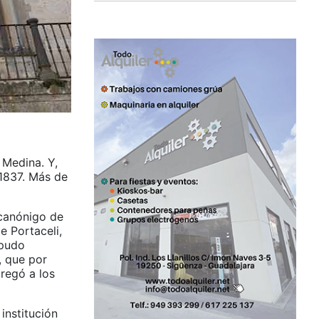
 Medina. Y,
1837. Más de
 canónigo de
e Portaceli,
 pudo
, que por
regó a los
 institución