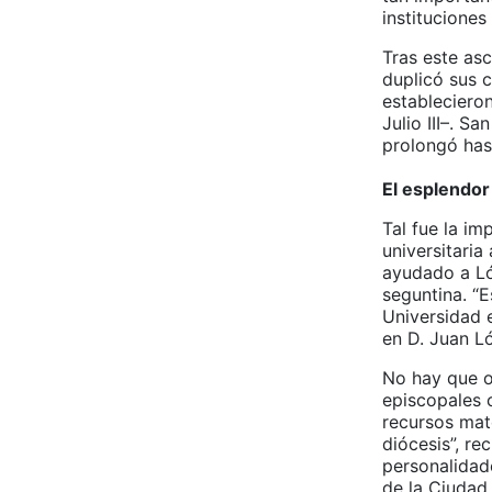
instituciones
Tras este as
duplicó sus 
establecieron
Julio III–. S
prolongó hast
El esplendor
Tal fue la im
universitaria
ayudado a Ló
seguntina. “E
Universidad 
en D. Juan L
No hay que o
episcopales c
recursos mate
diócesis”, re
personalidad
de la Ciudad 