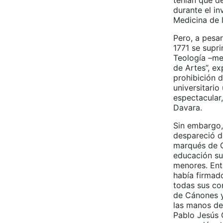
tenían que d
durante el in
Medicina de 
Pero, a pesar
1771 se supr
Teología –me
de Artes”, e
prohibición d
universitari
espectacular
Davara.
Sin embargo, 
despareció d
marqués de Ca
educación su
menores. Entr
había firmad
todas sus con
de Cánones y
las manos de
Pablo Jesús C