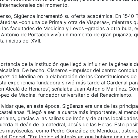
 internacionales del momento.
censo, Sigüenza incrementó su oferta académica. En 1540 
cátedras –con una de Prima y otra de Vísperas–, mientras q
 las facultades de Medicina y Leyes –gracias a otra bula, e
an Antonio de Portaceli vivía un momento de gran pujanza, q
a inicios del XVII.
portancia de la institución que llegó a influir en la génesis d
 alcalaína. De hecho, Cisneros –impulsor del centro complu
pez de Medina en la elaboración de las Constituciones de 
sta experiencia fundadora sirvió más tarde al Cardenal para
en Alcalá de Henares”, señalaba Juan Antonio Martínez G
ópez de Medina, fundador universitario del Renacimiento.
lvidar que, en esta época, Sigüenza era una de las princip
astellanas. “Llegó a ser la cuarta más importante, al meno
riales, gracias a las salinas de Imón y de otras localidades
cuerda el deán de la catedral, Jesús de las Heras. Esto posib
es mayúsculas, como Pedro González de Mendoza, ostentar
del Doncel. “Era lógico el interés en que hubiera una univer