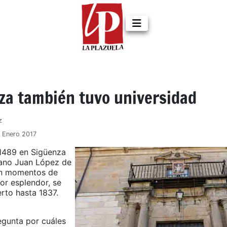
za también tuvo universidad
z
7 Enero 2017
1489 en Sigüenza
iano Juan López de
on momentos de
r esplendor, se
rto hasta 1837.
egunta por cuáles