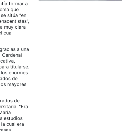
tía formar a
stema que
 se sitúa “en
enacentistas”,
ea muy clara
l cual
gracias a una
l Cardenal
cativa,
ara titularse.
n los enormes
rados de
dios mayores
grados de
sitaria. “Era
María
os estudios
 la cual era
casas