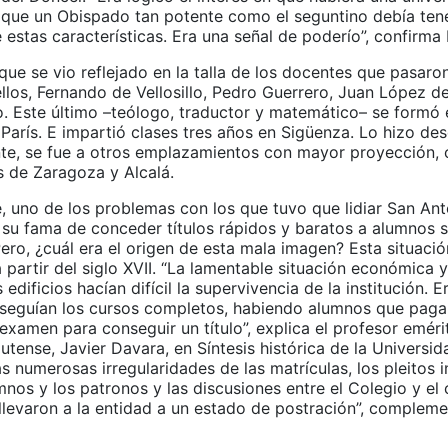
a que un Obispado tan potente como el seguntino debía ten
e estas características. Era una señal de poderío”, confirma
que se vio reflejado en la talla de los docentes que pasaro
ellos, Fernando de Vellosillo, Pedro Guerrero, Juan López d
o. Este último –teólogo, traductor y matemático– se formó 
París. E impartió clases tres años en Sigüenza. Lo hizo de
te, se fue a otros emplazamientos con mayor proyección,
s de Zaragoza y Alcalá.
, uno de los problemas con los que tuvo que lidiar San An
e su fama de conceder títulos rápidos y baratos a alumnos 
Pero, ¿cuál era el origen de esta mala imagen? Esta situació
 partir del siglo XVII. “La lamentable situación económica y
 edificios hacían difícil la supervivencia de la institución. 
seguían los cursos completos, habiendo alumnos que paga
xamen para conseguir un título”, explica el profesor eméri
tense, Javier Davara, en Síntesis histórica de la Universid
s numerosas irregularidades de las matrículas, los pleitos 
mnos y los patronos y las discusiones entre el Colegio y el 
 llevaron a la entidad a un estado de postración”, compleme