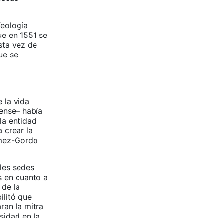
Teología
ue en 1551 se
sta vez de
ue se
e la vida
tense– había
la entidad
 crear la
ómez-Gordo
ales sedes
s en cuanto a
 de la
ilitó que
an la mitra
sidad en la