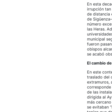
En esta deca
irrupción tan
de distancia
de Sigüenza–
número exces
las Heras. A
universidade
municipal se
fueron pasan
obispos alcan
se acabó obs
El cambio d
En este cont
traslado del 
extramuros, a
corresponde 
de las instal
dirigida al A
más cercano 
se evitaban 