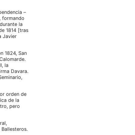
pendencia –
s, formando
durante la
de 1814 [tras
a Javier
en 1824, San
o Calomarde.
, la
firma Davara.
Seminario,
por orden de
ica de la
tro, pero
ral,
Ballesteros.