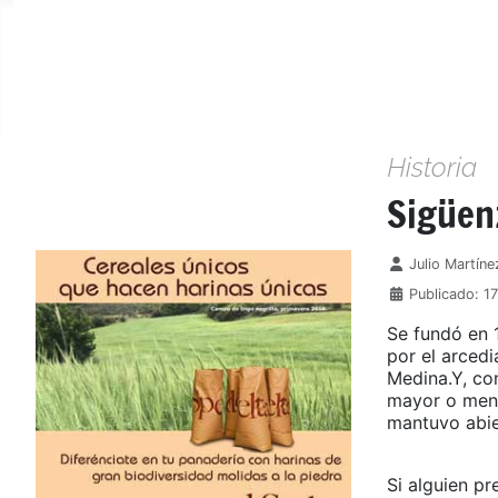
Historia
Sigüen
Detalles
Julio Martíne
Publicado: 1
Se fundó en 
por el arced
Medina.Y, c
mayor o meno
mantuvo abie
Si alguien pr