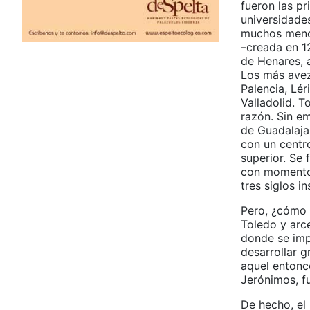
fueron las pr
universidade
muchos menc
–creada en 12
de Henares, 
Los más ave
Palencia, Lér
Valladolid. T
razón. Sin em
de Guadalaja
con un centr
superior. Se
con momentos
tres siglos i
Pero, ¿cómo 
Toledo y arc
donde se imp
desarrollar g
aquel entonc
Jerónimos, fu
De hecho, el 