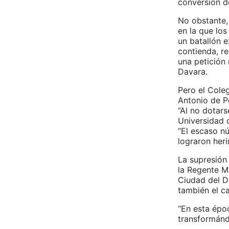
conversión de
No obstante,
en la que los
un batallón e
contienda, r
una petición 
Davara.
Pero el Cole
Antonio de P
“Al no dotars
Universidad d
“El escaso n
lograron heri
La supresión 
la Regente Ma
Ciudad del Do
también el c
“En esta époc
transformánd