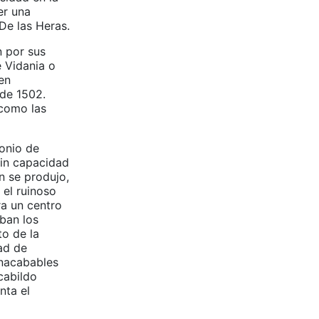
er una
 De las Heras.
n por sus
e Vidania o
en
sde 1502.
 como las
tonio de
sin capacidad
n se produjo,
 el ruinoso
Era un centro
ban los
to de la
ad de
inacabables
cabildo
nta el