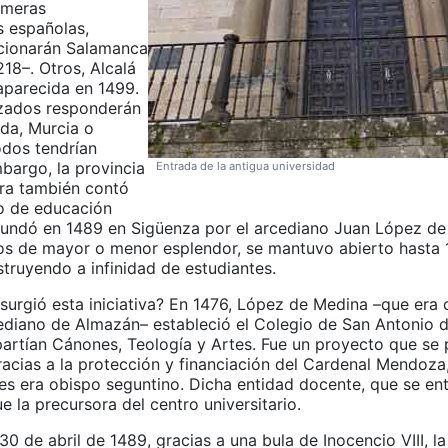
imeras
s españolas,
ionarán Salamanca
18–. Otros, Alcalá
aparecida en 1499.
zados responderán
ida, Murcia o
odos tendrían
bargo, la provincia
Entrada de la antigua universidad
ra también contó
o de educación
 fundó en 1489 en Sigüenza por el arcediano Juan López de
 de mayor o menor esplendor, se mantuvo abierto hasta 
nstruyendo a infinidad de estudiantes.
surgió esta iniciativa? En 1476, López de Medina –que era
ediano de Almazán– estableció el Colegio de San Antonio d
artían Cánones, Teología y Artes. Fue un proyecto que se
racias a la protección y financiación del Cardenal Mendoza
es era obispo seguntino. Dicha entidad docente, que se ent
e la precursora del centro universitario.
30 de abril de 1489, gracias a una bula de Inocencio VIII, la