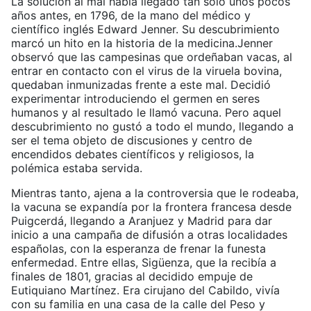
La solución al mal había llegado tan sólo unos pocos
años antes, en 1796, de la mano del médico y
científico inglés Edward Jenner. Su descubrimiento
marcó un hito en la historia de la medicina.Jenner
observó que las campesinas que ordeñaban vacas, al
entrar en contacto con el virus de la viruela bovina,
quedaban inmunizadas frente a este mal. Decidió
experimentar introduciendo el germen en seres
humanos y al resultado le llamó vacuna. Pero aquel
descubrimiento no gustó a todo el mundo, llegando a
ser el tema objeto de discusiones y centro de
encendidos debates científicos y religiosos, la
polémica estaba servida.
Mientras tanto, ajena a la controversia que le rodeaba,
la vacuna se expandía por la frontera francesa desde
Puigcerdá, llegando a Aranjuez y Madrid para dar
inicio a una campaña de difusión a otras localidades
españolas, con la esperanza de frenar la funesta
enfermedad. Entre ellas, Sigüenza, que la recibía a
finales de 1801, gracias al decidido empuje de
Eutiquiano Martínez. Era cirujano del Cabildo, vivía
con su familia en una casa de la calle del Peso y