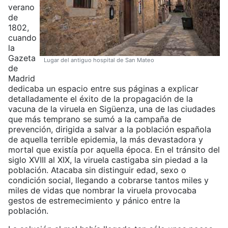
verano
de
1802,
cuando
la
Gazeta
Lugar del antiguo hospital de San Mateo
de
Madrid
dedicaba un espacio entre sus páginas a explicar
detalladamente el éxito de la propagación de la
vacuna de la viruela en Sigüenza, una de las ciudades
que más temprano se sumó a la campaña de
prevención, dirigida a salvar a la población española
de aquella terrible epidemia, la más devastadora y
mortal que existía por aquella época. En el tránsito del
siglo XVIII al XIX, la viruela castigaba sin piedad a la
población. Atacaba sin distinguir edad, sexo o
condición social, llegando a cobrarse tantos miles y
miles de vidas que nombrar la viruela provocaba
gestos de estremecimiento y pánico entre la
población.