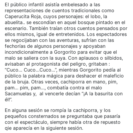
El público infantil asistía embelesado a las
representaciones de cuentos tradicionales como
Caperucita Roja, cuyos personajes: el lobo, la
abuelita.. se escondían en aquel bosque pintado en el
escenario. También traían otros cuentos pensados por
ellos mismos, igual de entretenidos. Los espectadores
se regocijaban con las aventuras, sufrían con las
fechorías de algunos personajes y apoyaban
incondicionalmente a Gorgorito para evitar que el
malo se saliera con la suya. Con aplausos o silbidos,
avisaban al protagonista del peligro, gritaban :
“Cuco… Cuco…Cuco…”, mientras Gorgorito pedía al
público la palabra mágica para deshacer el maleficio
de la bruja. Otras veces, cachiporra en mano, pim,
pam… pim, pam…, combatía contra el malo
Sacamuelas y, al vencerle decían “¡A la basurita con
él!”.
En alguna sesión se rompía la cachiporra, y los
pequeños consternados se preguntaba que pasaría
con el espectáculo, siempre había otra de repuesto
qie aparecía en la siguiente sesión.