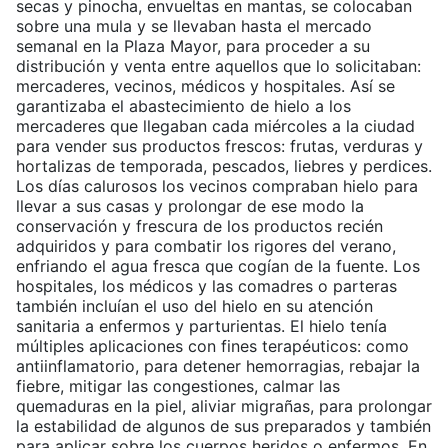
secas y pinocha, envueltas en mantas, se colocaban
sobre una mula y se llevaban hasta el mercado
semanal en la Plaza Mayor, para proceder a su
distribución y venta entre aquellos que lo solicitaban:
mercaderes, vecinos, médicos y hospitales. Así se
garantizaba el abastecimiento de hielo a los
mercaderes que llegaban cada miércoles a la ciudad
para vender sus productos frescos: frutas, verduras y
hortalizas de temporada, pescados, liebres y perdices.
Los días calurosos los vecinos compraban hielo para
llevar a sus casas y prolongar de ese modo la
conservación y frescura de los productos recién
adquiridos y para combatir los rigores del verano,
enfriando el agua fresca que cogían de la fuente. Los
hospitales, los médicos y las comadres o parteras
también incluían el uso del hielo en su atención
sanitaria a enfermos y parturientas. El hielo tenía
múltiples aplicaciones con fines terapéuticos: como
antiinflamatorio, para detener hemorragias, rebajar la
fiebre, mitigar las congestiones, calmar las
quemaduras en la piel, aliviar migrañas, para prolongar
la estabilidad de algunos de sus preparados y también
para aplicar sobre los cuerpos heridos o enfermos. En