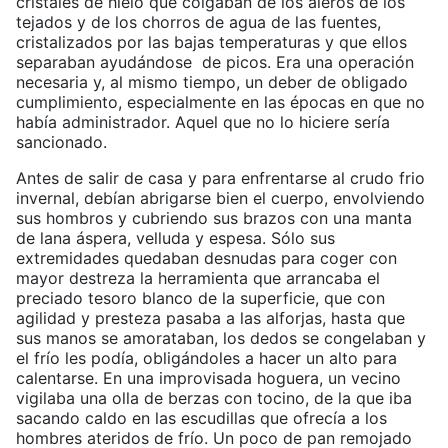
cristales de hielo que colgaban de los aleros de los
tejados y de los chorros de agua de las fuentes,
cristalizados por las bajas temperaturas y que ellos
separaban ayudándose de picos. Era una operación
necesaria y, al mismo tiempo, un deber de obligado
cumplimiento, especialmente en las épocas en que no
había administrador. Aquel que no lo hiciere sería
sancionado.
Antes de salir de casa y para enfrentarse al crudo frio
invernal, debían abrigarse bien el cuerpo, envolviendo
sus hombros y cubriendo sus brazos con una manta
de lana áspera, velluda y espesa. Sólo sus
extremidades quedaban desnudas para coger con
mayor destreza la herramienta que arrancaba el
preciado tesoro blanco de la superficie, que con
agilidad y presteza pasaba a las alforjas, hasta que
sus manos se amorataban, los dedos se congelaban y
el frío les podía, obligándoles a hacer un alto para
calentarse. En una improvisada hoguera, un vecino
vigilaba una olla de berzas con tocino, de la que iba
sacando caldo en las escudillas que ofrecía a los
hombres ateridos de frío. Un poco de pan remojado