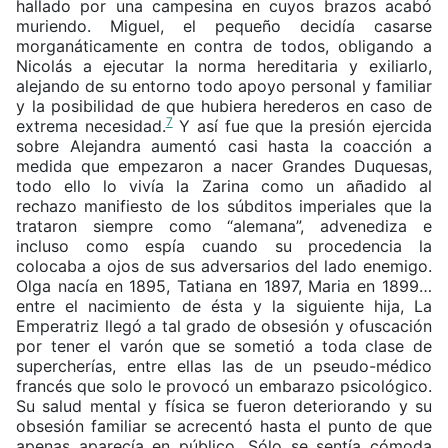
hallado por una campesina en cuyos brazos acabó
muriendo. Miguel, el pequeño decidía casarse
morganáticamente en contra de todos, obligando a
Nicolás a ejecutar la norma hereditaria y exiliarlo,
alejando de su entorno todo apoyo personal y familiar
y la posibilidad de que hubiera herederos en caso de
7
extrema necesidad.
Y así fue que la presión ejercida
sobre Alejandra aumentó casi hasta la coacción a
medida que empezaron a nacer Grandes Duquesas,
todo ello lo vivía la Zarina como un añadido al
rechazo manifiesto de los súbditos imperiales que la
trataron siempre como “alemana”, advenediza e
incluso como espía cuando su procedencia la
colocaba a ojos de sus adversarios del lado enemigo.
Olga nacía en 1895, Tatiana en 1897, Maria en 1899…
entre el nacimiento de ésta y la siguiente hija, La
Emperatriz llegó a tal grado de obsesión y ofuscación
por tener el varón que se sometió a toda clase de
supercherías, entre ellas las de un pseudo-médico
francés que solo le provocó un embarazo psicológico.
Su salud mental y física se fueron deteriorando y su
obsesión familiar se acrecentó hasta el punto de que
apenas aparecía en público. Sólo se sentía cómoda