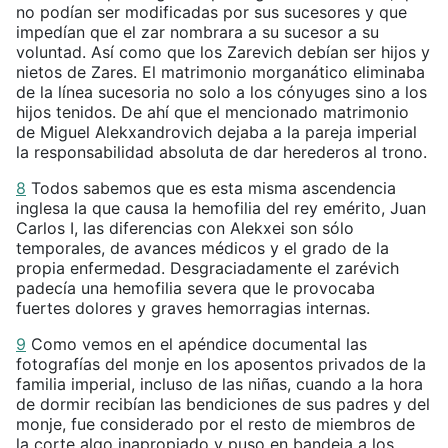
no podían ser modificadas por sus sucesores y que
impedían que el zar nombrara a su sucesor a su
voluntad. Así como que los Zarevich debían ser hijos y
nietos de Zares. El matrimonio morganático eliminaba
de la línea sucesoria no solo a los cónyuges sino a los
hijos tenidos. De ahí que el mencionado matrimonio
de Miguel Alekxandrovich dejaba a la pareja imperial
la responsabilidad absoluta de dar herederos al trono.
8
Todos sabemos que es esta misma ascendencia
inglesa la que causa la hemofilia del rey emérito, Juan
Carlos I, las diferencias con Alekxei son sólo
temporales, de avances médicos y el grado de la
propia enfermedad. Desgraciadamente el zarévich
padecía una hemofilia severa que le provocaba
fuertes dolores y graves hemorragias internas.
9
Como vemos en el apéndice documental las
fotografías del monje en los aposentos privados de la
familia imperial, incluso de las niñas, cuando a la hora
de dormir recibían las bendiciones de sus padres y del
monje, fue considerado por el resto de miembros de
la corte algo inapropiado y puso en bandeja a los