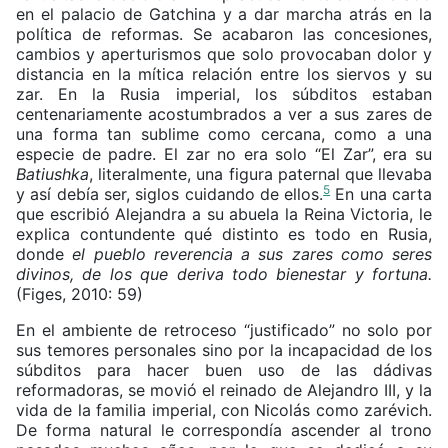
en el palacio de Gatchina y a dar marcha atrás en la
política de reformas. Se acabaron las concesiones,
cambios y aperturismos que solo provocaban dolor y
distancia en la mítica relación entre los siervos y su
zar. En la Rusia imperial, los súbditos estaban
centenariamente acostumbrados a ver a sus zares de
una forma tan sublime como cercana, como a una
especie de padre. El zar no era solo “El Zar”, era su
Batiushka
, literalmente, una figura paternal que llevaba
5
y así debía ser, siglos cuidando de ellos.
En una carta
que escribió Alejandra a su abuela la Reina Victoria, le
explica contundente qué distinto es todo en Rusia,
donde
el pueblo reverencia a sus zares como seres
divinos, de los que deriva todo bienestar y fortuna.
(Figes, 2010: 59)
En el ambiente de retroceso “justificado” no solo por
sus temores personales sino por la incapacidad de los
súbditos para hacer buen uso de las dádivas
reformadoras, se movió el reinado de Alejandro III, y la
vida de la familia imperial, con Nicolás como zarévich.
De forma natural le correspondía ascender al trono