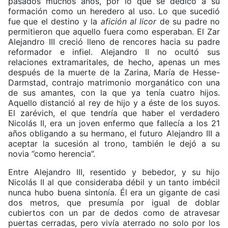
pasados muchos años, por lo que se dedicó a su
formación como un heredero al uso. Lo que sucedió
fue que el destino y la
afición al licor
de su padre no
permitieron que aquello fuera como esperaban. El Zar
Alejandro III creció lleno de rencores hacia su padre
reformador e infiel. Alejandro II no ocultó sus
relaciones extramaritales, de hecho, apenas un mes
después de la muerte de la Zarina, María de Hesse-
Darmstad, contrajo matrimonio morganático con una
de sus amantes, con la que ya tenía cuatro hijos.
Aquello distanció al rey de hijo y a éste de los suyos.
El zarévich, el que tendría que haber el verdadero
Nicolás II, era un joven enfermo que fallecía a los 21
años obligando a su hermano, el futuro Alejandro III a
aceptar la sucesión al trono, también le dejó a su
novia ”como herencia”.
Entre Alejandro III, resentido y bebedor, y su hijo
Nicolás II al que consideraba débil y un tanto imbécil
nunca hubo buena sintonía. Él era un gigante de casi
dos metros, que presumía por igual de doblar
cubiertos con un par de dedos como de atravesar
puertas cerradas, pero vivía aterrado no solo por los