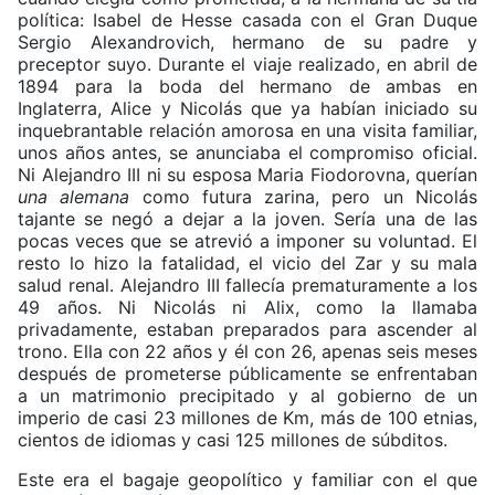
política: Isabel de Hesse casada con el Gran Duque
Sergio Alexandrovich, hermano de su padre y
preceptor suyo. Durante el viaje realizado, en abril de
1894 para la boda del hermano de ambas en
Inglaterra, Alice y Nicolás que ya habían iniciado su
inquebrantable relación amorosa en una visita familiar,
unos años antes, se anunciaba el compromiso oficial.
Ni Alejandro III ni su esposa Maria Fiodorovna, querían
una alemana
como futura zarina, pero un Nicolás
tajante se negó a dejar a la joven. Sería una de las
pocas veces que se atrevió a imponer su voluntad. El
resto lo hizo la fatalidad, el vicio del Zar y su mala
salud renal. Alejandro III fallecía prematuramente a los
49 años. Ni Nicolás ni Alix, como la llamaba
privadamente, estaban preparados para ascender al
trono. Ella con 22 años y él con 26, apenas seis meses
después de prometerse públicamente se enfrentaban
a un matrimonio precipitado y al gobierno de un
imperio de casi 23 millones de Km, más de 100 etnias,
cientos de idiomas y casi 125 millones de súbditos.
Este era el bagaje geopolítico y familiar con el que