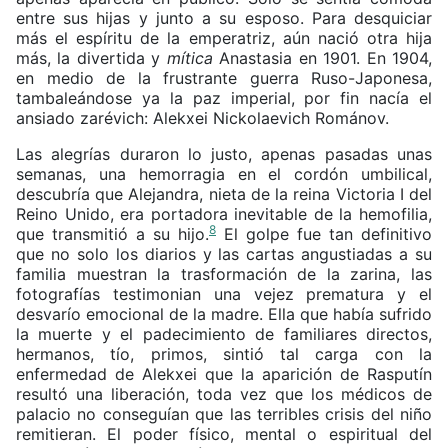
entre sus hijas y junto a su esposo. Para desquiciar
más el espíritu de la emperatriz, aún nació otra hija
más, la divertida y
mítica
Anastasia en 1901. En 1904,
en medio de la frustrante guerra Ruso-Japonesa,
tambaleándose ya la paz imperial, por fin nacía el
ansiado zarévich: Alekxei Nickolaevich Románov.
Las alegrías duraron lo justo, apenas pasadas unas
semanas, una hemorragia en el cordón umbilical,
descubría que Alejandra, nieta de la reina Victoria I del
Reino Unido, era portadora inevitable de la hemofilia,
8
que transmitió a su hijo.
El golpe fue tan definitivo
que no solo los diarios y las cartas angustiadas a su
familia muestran la trasformación de la zarina, las
fotografías testimonian una vejez prematura y el
desvarío emocional de la madre. Ella que había sufrido
la muerte y el padecimiento de familiares directos,
hermanos, tío, primos, sintió tal carga con la
enfermedad de Alekxei que la aparición de Rasputín
resultó una liberación, toda vez que los médicos de
palacio no conseguían que las terribles crisis del niño
remitieran. El poder físico, mental o espiritual del