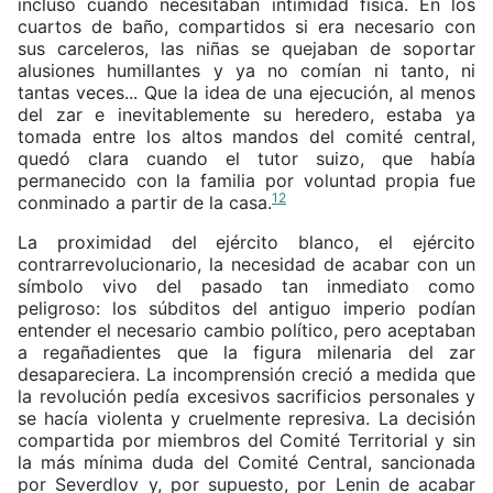
incluso cuando necesitaban intimidad física. En los
cuartos de baño, compartidos si era necesario con
sus carceleros, las niñas se quejaban de soportar
alusiones humillantes y ya no comían ni tanto, ni
tantas veces... Que la idea de una ejecución, al menos
del zar e inevitablemente su heredero, estaba ya
tomada entre los altos mandos del comité central,
quedó clara cuando el tutor suizo, que había
permanecido con la familia por voluntad propia fue
12
conminado a partir de la casa.
La proximidad del ejército blanco, el ejército
contrarrevolucionario, la necesidad de acabar con un
símbolo vivo del pasado tan inmediato como
peligroso: los súbditos del antiguo imperio podían
entender el necesario cambio político, pero aceptaban
a regañadientes que la figura milenaria del zar
desapareciera. La incomprensión creció a medida que
la revolución pedía excesivos sacrificios personales y
se hacía violenta y cruelmente represiva. La decisión
compartida por miembros del Comité Territorial y sin
la más mínima duda del Comité Central, sancionada
por Severdlov y, por supuesto, por Lenin de acabar