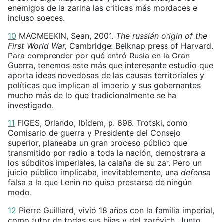
enemigos de la zarina las criticas más mordaces e
incluso soeces.
10
MACMEEKIN, Sean, 2001.
The russián origin of the
First World War,
Cambridge: Belknap press of Harvard.
Para comprender por qué entró Rusia en la Gran
Guerra, tenemos este más que interesante estudio que
aporta ideas novedosas de las causas territoriales y
políticas que implican al imperio y sus gobernantes
mucho más de lo que tradicionalmente se ha
investigado.
11
FIGES, Orlando, Ibídem, p. 696. Trotski, como
Comisario de guerra y Presidente del Consejo
superior, planeaba un gran proceso público que
transmitido por radio a toda la nación, demostrara a
los súbditos imperiales, la calaña de su zar. Pero un
juicio público implicaba, inevitablemente, una
defensa
falsa a la que Lenin no quiso prestarse de ningún
modo.
12
Pierre Guilliard, vivió 18 años con la familia imperial,
como tutor de todas sus hijas y del zarévich. Junto