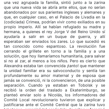
una vez agrupada la familia, sintió junto a la zarina
que una nueva vida se abría ante ellos, que no serían
abandonados por sus parientes ingleses y alemanes y
que, en cualquier caso, en el Palacio de Livadia en la
(codiciada) Crimea, podrían vivir como exiliados en su
propio imperio. Allí se habían refugiado su madre y
hermana, a quienes el rey Jorge V del Reino Unido sí
ayudaría a salir en un buque de guerra, y allí
esperaban ser enviados los zares. Lo que sucedió es
tan conocido como espantoso. La revolución fue
cerrando el grillete en torno a la familia y a una
solución, que hoy llamaríamos humanitaria, para salvar
si no al zar, al menos a los niños. Pero es cierto que
Alexandra estaba tan convencida ¡tanto! que mantener
la unidad familiar era su salvoconducto y sentía tan
profundamente su amor maternal y de esposa que
jamás se convenció, ni la convencieron, de una posible
separación. Cuando ya estaban en Tobolsk y se
recibió la orden del traslado a Ekaterimburgo, se
planteó enviar solo a Nicolás, los informadores del
Comité Local revolucionario tuvieron que explicar y
justificarse ante el Comité Central que la zarina tuvo