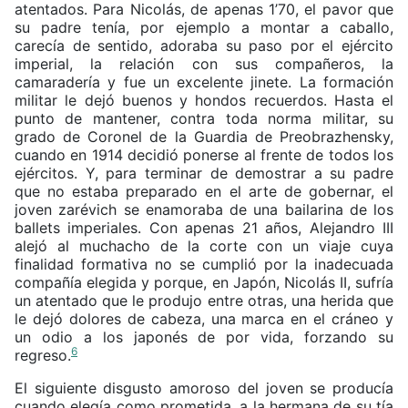
atentados. Para Nicolás, de apenas 1’70, el pavor que
su padre tenía, por ejemplo a montar a caballo,
carecía de sentido, adoraba su paso por el ejército
imperial, la relación con sus compañeros, la
camaradería y fue un excelente jinete. La formación
militar le dejó buenos y hondos recuerdos. Hasta el
punto de mantener, contra toda norma militar, su
grado de Coronel de la Guardia de Preobrazhensky,
cuando en 1914 decidió ponerse al frente de todos los
ejércitos. Y, para terminar de demostrar a su padre
que no estaba preparado en el arte de gobernar, el
joven zarévich se enamoraba de una bailarina de los
ballets imperiales. Con apenas 21 años, Alejandro III
alejó al muchacho de la corte con un viaje cuya
finalidad formativa no se cumplió por la inadecuada
compañía elegida y porque, en Japón, Nicolás II, sufría
un atentado que le produjo entre otras, una herida que
le dejó dolores de cabeza, una marca en el cráneo y
un odio a los japonés de por vida, forzando su
6
regreso.
El siguiente disgusto amoroso del joven se producía
cuando elegía como prometida, a la hermana de su tía