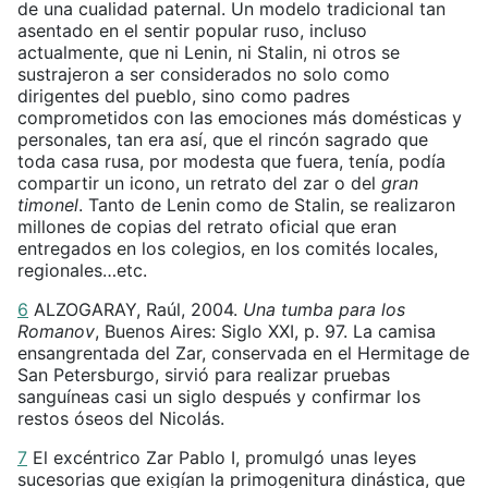
de una cualidad paternal. Un modelo tradicional tan
asentado en el sentir popular ruso, incluso
actualmente, que ni Lenin, ni Stalin, ni otros se
sustrajeron a ser considerados no solo como
dirigentes del pueblo, sino como padres
comprometidos con las emociones más domésticas y
personales, tan era así, que el rincón sagrado que
toda casa rusa, por modesta que fuera, tenía, podía
compartir un icono, un retrato del zar o del
gran
timonel
. Tanto de Lenin como de Stalin, se realizaron
millones de copias del retrato oficial que eran
entregados en los colegios, en los comités locales,
regionales…etc.
6
ALZOGARAY, Raúl,
2004.
Una tumba para los
Romanov
, Buenos Aires: Siglo XXI, p. 97. La camisa
ensangrentada del Zar, conservada en el Hermitage de
San Petersburgo, sirvió para realizar pruebas
sanguíneas casi un siglo después y confirmar los
restos óseos del Nicolás.
7
El excéntrico Zar Pablo I,
promulgó unas leyes
sucesorias que exigían la primogenitura dinástica, que