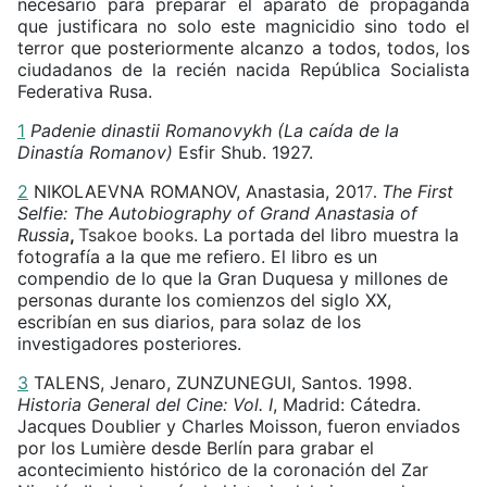
necesario para preparar el aparato de propaganda
que justificara no solo este magnicidio sino todo el
terror que posteriormente alcanzo a todos, todos, los
ciudadanos de la recién nacida República Socialista
Federativa Rusa.
1
Padenie dinastii Romanovykh (La caída de la
Dinastía Romanov)
Esfir Shub. 1927.
2
NIKOLAEVNA ROMANOV, Anastasia, 201
The First
7.
Selfie: The Autobiography of Grand Anastasia of
Russia
,
Tsakoe books
.
La portada del libro muestra la
fotografía a la que me refiero. El libro es un
compendio de lo que la Gran Duquesa y millones de
personas durante los comienzos del siglo XX,
escribían en sus diarios, para solaz de los
investigadores posteriores.
3
TALENS, Jenaro, ZUNZUNEGUI, Santos. 1998.
Historia General del Cine: Vol. I
, Madrid: Cátedra.
Jacques Doublier y Charles Moisson, fueron enviados
por los Lumière desde Berlín para grabar el
acontecimiento histórico de la coronación del Zar