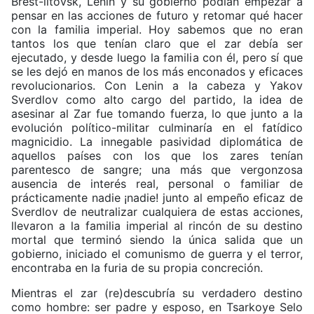
Brest-litovsk, Lenin y su gobierno podían empezar a
pensar en las acciones de futuro y retomar qué hacer
con la familia imperial. Hoy sabemos que no eran
tantos los que tenían claro que el zar debía ser
ejecutado, y desde luego la familia con él, pero sí que
se les dejó en manos de los más enconados y eficaces
revolucionarios. Con Lenin a la cabeza y Yakov
Sverdlov como alto cargo del partido, la idea de
asesinar al Zar fue tomando fuerza, lo que junto a la
evolución político-militar culminaría en el fatídico
magnicidio. La innegable pasividad diplomática de
aquellos países con los que los zares tenían
parentesco de sangre; una más que vergonzosa
ausencia de interés real, personal o familiar de
prácticamente nadie ¡nadie! junto al empeño eficaz de
Sverdlov de neutralizar cualquiera de estas acciones,
llevaron a la familia imperial al rincón de su destino
mortal que terminó siendo la única salida que un
gobierno, iniciado el comunismo de guerra y el terror,
encontraba en la furia de su propia concreción.
Mientras el zar (re)descubría su verdadero destino
como hombre: ser padre y esposo, en Tsarkoye Selo