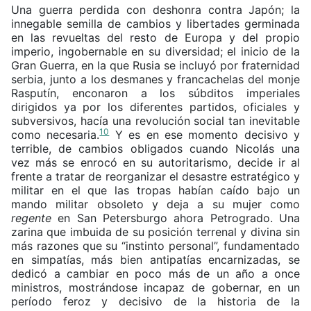
Una guerra perdida con deshonra contra Japón; la
innegable semilla de cambios y libertades germinada
en las revueltas del resto de Europa y del propio
imperio, ingobernable en su diversidad; el inicio de la
Gran Guerra, en la que Rusia se incluyó por fraternidad
serbia, junto a los desmanes y francachelas del monje
Rasputín, enconaron a los súbditos imperiales
dirigidos ya por los diferentes partidos, oficiales y
subversivos, hacía una revolución social tan inevitable
10
como necesaria.
Y es en ese momento decisivo y
terrible, de cambios obligados cuando Nicolás una
vez más se enrocó en su autoritarismo, decide ir al
frente a tratar de reorganizar el desastre estratégico y
militar en el que las tropas habían caído bajo un
mando militar obsoleto y deja a su mujer como
regente
en San Petersburgo ahora Petrogrado. Una
zarina que imbuida de su posición terrenal y divina sin
más razones que su “instinto personal”, fundamentado
en simpatías, más bien antipatías encarnizadas, se
dedicó a cambiar en poco más de un año a once
ministros, mostrándose incapaz de gobernar, en un
período feroz y decisivo de la historia de la