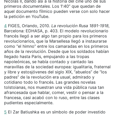
Nicolás II, dando así a la historia del cine uno de sus
primeros
documentales.
Los 1’:40” que quedan de
aquel documento fílmico pueden verse con solo hacer
la petición en YouTube.
4
FIGES, Orlando, 2010.
La revolución Rusa 1891-1918,
Barcelona: EDHASA, p. 403. El modelo revolucionario
francés llegó a ser algo tan propio para los primeros
revolucionarios, que la Marsellesa llegó a instaurarse
como “el himno” entre los camaradas en los primeros
años de la revolución. Desde que los soldados habían
llegado hasta Paris, empujando a las tropas
napoleónicas, se había contado y cantado las
maravillas de la sociedad europea: igualitaria, fraternal
y libre y estosjóvenes del siglo XIX, “abuelos” de “los
padres” de la revolución era
usual
, admirado y
cotidiano todo lo francés. Las grandes novelas
tolstoianas, nos muestran una vida pública rusa tan
afrancesada que hablar, comer, vestir o pensar a la
francesa, casi acabó con lo ruso, entre las clases
pudientes especialmente.
5
El Zar Batiushka es un símbolo de poder investido