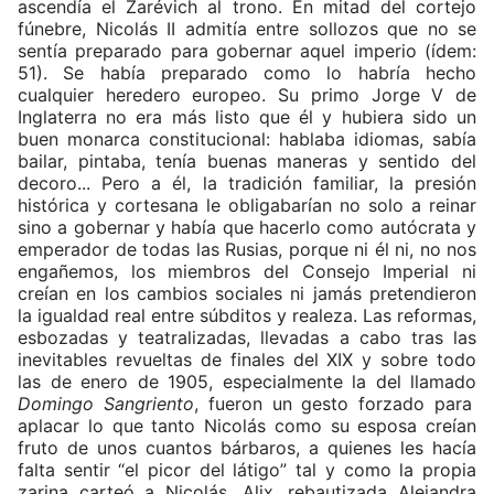
ascendía el Zarévich al trono. En mitad del cortejo
fúnebre, Nicolás II admitía entre sollozos que no se
sentía preparado para gobernar aquel imperio (ídem:
51). Se había preparado como lo habría hecho
cualquier heredero europeo. Su primo Jorge V de
Inglaterra no era más listo que él y hubiera sido un
buen monarca constitucional: hablaba idiomas, sabía
bailar, pintaba, tenía buenas maneras y sentido del
decoro... Pero a él, la tradición familiar, la presión
histórica y cortesana le obligabarían no solo a reinar
sino a gobernar y había que hacerlo como autócrata y
emperador de todas las Rusias, porque ni él ni, no nos
engañemos, los miembros del Consejo Imperial ni
creían en los cambios sociales ni jamás pretendieron
la igualdad real entre súbditos y realeza. Las reformas,
esbozadas y teatralizadas, llevadas a cabo tras las
inevitables revueltas de finales del XIX y sobre todo
las de enero de 1905, especialmente la del llamado
Domingo Sangriento
, fueron un gesto forzado para
aplacar lo que tanto Nicolás como su esposa creían
fruto de unos cuantos bárbaros, a quienes les hacía
falta sentir “el picor del látigo” tal y como la propia
zarina carteó a Nicolás. Alix, rebautizada Alejandra