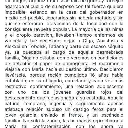
tal ataque, organizó tal escándalo de gritos y forcejeó
agarrada al cuello de su esposo con tal fuerza que era
imposible, estando en la casa del gobernador en
medio del pueblo, separarlos sin haberla matado y sin
que se enteraran los vecinos de la localidad con la
consiguiente revuelta popular. La mayoría de las niñas
y el propio zarévich, llevaban tiempo enfermos de
varicela y fue necesario dejar a Olga, Anastasia y
Alekxei en Tobolsk, Tatiana y parte del escaso séquito
ya, se quedaba al cargo de aquella desmebrada
familia, Olga no estaba, como veremos en condiciones
de detentar el papel de primogénita. El matrimonio
viajaría con Maria hacía su destino último. Decidieron
llevársela, porque recién cumplidos 16 años había
entablado, en su obligado, carcelario y cada vez más
restrictivo confinamiento, una relación adolescente
con uno de los jóvenes guardias rojos del
destacamento que fue asignado a su custodia. Aquella
natural, temprana, ingenua y seguramente apenas
atisbada relación supuso un castigo feroz para el
joven guardia, enviado al frente, y un escándalo
familiar. No solo la zarina, las hermanas reprocharon a
Maria tal confraternización con los ahora ya