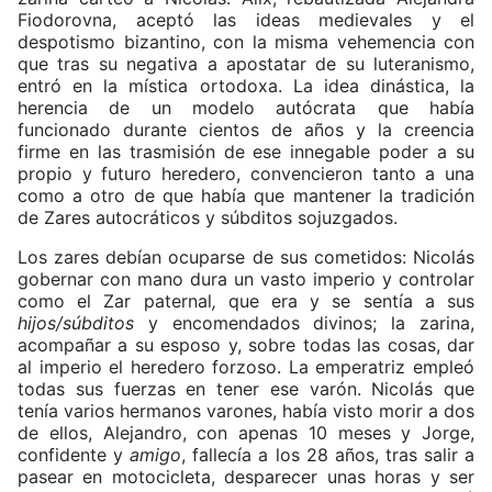
Fiodorovna, aceptó las ideas medievales y el
despotismo bizantino, con la misma vehemencia con
que tras su negativa a apostatar de su luteranismo,
entró en la mística ortodoxa. La idea dinástica, la
herencia de un modelo autócrata que había
funcionado durante cientos de años y la creencia
firme en las trasmisión de ese innegable poder a su
propio y futuro heredero, convencieron tanto a una
como a otro de que había que mantener la tradición
de Zares autocráticos y súbditos sojuzgados.
Los zares debían ocuparse de sus cometidos: Nicolás
gobernar con mano dura un vasto imperio y controlar
como el Zar paternal
,
que era y se sentía a sus
hijos/súbditos
y encomendados divinos; la zarina,
acompañar a su esposo y, sobre todas las cosas, dar
al imperio el heredero forzoso. La emperatriz empleó
todas sus fuerzas en tener ese varón. Nicolás que
tenía varios hermanos varones, había visto morir a dos
de ellos, Alejandro, con apenas 10 meses y Jorge,
confidente y
amigo
, fallecía a los 28 años, tras salir a
pasear en motocicleta, desparecer unas horas y ser