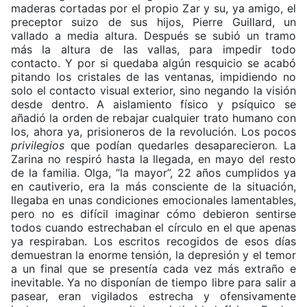
maderas cortadas por el propio Zar y su, ya amigo, el
preceptor suizo de sus hijos, Pierre Guillard, un
vallado a media altura. Después se subió un tramo
más la altura de las vallas, para impedir todo
contacto. Y por si quedaba algún resquicio se acabó
pitando los cristales de las ventanas, impidiendo no
solo el contacto visual exterior, sino negando la visión
desde dentro. A aislamiento físico y psíquico se
añadió la orden de rebajar cualquier trato humano con
los, ahora ya, prisioneros de la revolución. Los pocos
privilegios
que podían quedarles desaparecieron
.
La
Zarina no respiró hasta la llegada, en mayo del resto
de la familia. Olga, “la mayor”, 22 años cumplidos ya
en cautiverio, era la más consciente de la situación,
llegaba en unas condiciones emocionales lamentables,
pero no es difícil imaginar cómo debieron sentirse
todos cuando estrechaban el círculo en el que apenas
ya respiraban. Los escritos recogidos de esos días
demuestran la enorme tensión, la depresión y el temor
a un final que se presentía cada vez más extraño e
inevitable. Ya no disponían de tiempo libre para salir a
pasear, eran vigilados estrecha y ofensivamente