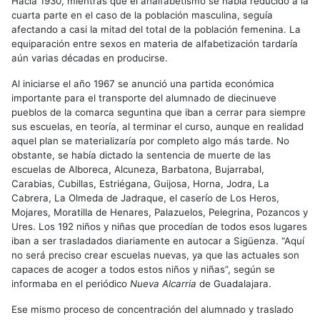
Hacia 1930, mientras que el analfabetismo se había reducido a la
cuarta parte en el caso de la población masculina, seguía
afectando a casi la mitad del total de la población femenina. La
equiparación entre sexos en materia de alfabetización tardaría
aún varias décadas en producirse.
Al iniciarse el año 1967 se anunció una partida económica
importante para el transporte del alumnado de diecinueve
pueblos de la comarca seguntina que iban a cerrar para siempre
sus escuelas, en teoría, al terminar el curso, aunque en realidad
aquel plan se materializaría por completo algo más tarde. No
obstante, se había dictado la sentencia de muerte de las
escuelas de Alboreca, Alcuneza, Barbatona, Bujarrabal,
Carabias, Cubillas, Estriégana, Guijosa, Horna, Jodra, La
Cabrera, La Olmeda de Jadraque, el caserío de Los Heros,
Mojares, Moratilla de Henares, Palazuelos, Pelegrina, Pozancos y
Ures. Los 192 niños y niñas que procedían de todos esos lugares
iban a ser trasladados diariamente en autocar a Sigüenza. “Aquí
no será preciso crear escuelas nuevas, ya que las actuales son
capaces de acoger a todos estos niños y niñas”, según se
informaba en el periódico
Nueva Alcarria
de Guadalajara.
Ese mismo proceso de concentración del alumnado y traslado