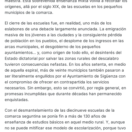
maestra. Esta sobrevenida enseñanza mixta volvía a recordar los
orígenes, allá por el siglo
XIX,
de las escuelas en los pequeños
municipios de la comarca.
El cierre de las escuelas fue, en realidad, uno más de los
eslabones de una debacle largamente anunciada. La emigración
masiva de los jóvenes a las ciudades y la consiguiente pérdida
de población en los pueblos, el desplome de los ingresos en las
arcas municipales, el desgobierno de los pequeños
ayuntamientos… y, como origen de todo ello, el desinterés del
Estado dictatorial por salvar las zonas rurales del descalabro
tuvieron consecuencias nefastas. En los años setenta, en medio
de aquella espiral, más de veinte municipios también pasaron a
ser literalmente engullidos por el Ayuntamiento de Sigüenza con
el compromiso de ofrecer en contrapartida los servicios
necesarios. Sin embargo, esto se convirtió, por regla general, en
promesas incumplidas que durante décadas han permanecido
enquistadas.
Con el desmantelamiento de las diecinueve escuelas de la
comarca seguntina se ponía fin a más de 130 años de
enseñanza de estudios básicos en aquel medio rural. Y, aunque
no se puede mitificar ese modelo de escolarización, porque tuvo