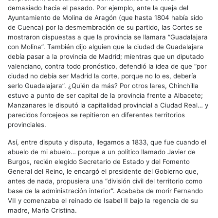
demasiado hacia el pasado. Por ejemplo, ante la queja del
Ayuntamiento de Molina de Aragón (que hasta 1804 había sido
de Cuenca) por la desmembración de su partido, las Cortes se
mostraron dispuestas a que la provincia se llamara “Guadalajara
con Molina”. También dijo alguien que la ciudad de Guadalajara
debía pasar a la provincia de Madrid; mientras que un diputado
valenciano, contra todo pronóstico, defendió la idea de que “por
ciudad no debía ser Madrid la corte, porque no lo es, debería
serlo Guadalajara”. ¿Quién da más? Por otros lares, Chinchilla
estuvo a punto de ser capital de la provincia frente a Albacete;
Manzanares le disputó la capitalidad provincial a Ciudad Real… y
parecidos forcejeos se repitieron en diferentes territorios
provinciales.
Así, entre disputa y disputa, llegamos a 1833, que fue cuando el
abuelo de mi abuelo… porque a un político llamado Javier de
Burgos, recién elegido Secretario de Estado y del Fomento
General del Reino, le encargó el presidente del Gobierno que,
antes de nada, propusiera una “división civil del territorio como
base de la administración interior”. Acababa de morir Fernando
VII y comenzaba el reinado de Isabel II bajo la regencia de su
madre, María Cristina.