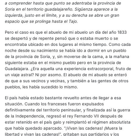
a comprender hasta que punto se adentraba la provincia de
Soria en el territorio guadalajareño. Sigüenza aparece a la
izquierda, justo en el límite, y a su derecha se abre un gran
espacio que se prolinga hasta el Tajo.
Pero el caso es que el abuelo de mi abuelo un día del año 1833
se despertó y de repente pensó que o estaba muerto o se
encontraba ubicado en dos lugares al mismo tiempo. Como cada
noche desde su nacimiento se había ido a dormir en un pueblo
de la provincia de Soria, y, sin moverse de la cama, a la mañana
siguiente estaba en el mismo pueblo pero en la provincia de
Guadalajara. ¿Era aquella una experiencia extracorporal, fruto de
un viaje astral? Ni por asomo. El abuelo de mi abuelo se enteró
de que a sus vecinos y vecinas, y también a las gentes de otros
pueblos, les había sucedido lo mismo.
El país había estado bastante revuelto antes de llegar a esa
situación. Cuando los franceses fueron expulsados
definitivamente del territorio peninsular, y finalizada así la guerra
de la Independencia, regresó el rey Fernando VII después de
estar retenido en el país galo y reimplantó el régimen absolutista
que había quedado aparcado. “¡Vivan las cadenas! ¡Muera la
libertad y vivan las cadenas!”, gritaban sus partidarios y los