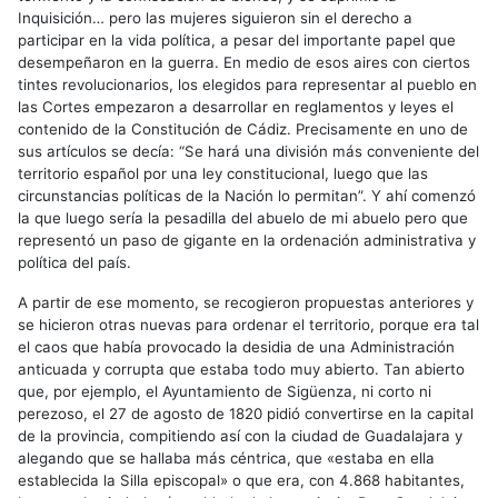
Inquisición… pero las mujeres siguieron sin el derecho a
participar en la vida política, a pesar del importante papel que
desempeñaron en la guerra. En medio de esos aires con ciertos
tintes revolucionarios, los elegidos para representar al pueblo en
las Cortes empezaron a desarrollar en reglamentos y leyes el
contenido de la Constitución de Cádiz. Precisamente en uno de
sus artículos se decía: “Se hará una división más conveniente del
territorio español por una ley constitucional, luego que las
circunstancias políticas de la Nación lo permitan”. Y ahí comenzó
la que luego sería la pesadilla del abuelo de mi abuelo pero que
representó un paso de gigante en la ordenación administrativa y
política del país.
A partir de ese momento, se recogieron propuestas anteriores y
se hicieron otras nuevas para ordenar el territorio, porque era tal
el caos que había provocado la desidia de una Administración
anticuada y corrupta que estaba todo muy abierto. Tan abierto
que, por ejemplo, el Ayuntamiento de Sigüenza, ni corto ni
perezoso, el 27 de agosto de 1820 pidió convertirse en la capital
de la provincia, compitiendo así con la ciudad de Guadalajara y
alegando que se hallaba más céntrica, que «estaba en ella
establecida la Silla episcopal» o que era, con 4.868 habitantes,