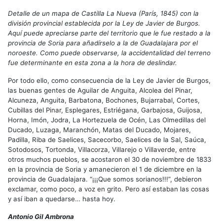
Detalle de un mapa de Castilla La Nueva (París, 1845) con la
división provincial establecida por la Ley de Javier de Burgos.
Aquí puede apreciarse parte del territorio que le fue restado a la
provincia de Soria para añadírselo a la de Guadalajara por el
noroeste. Como puede observarse, la accidentalidad del terreno
fue determinante en esta zona a la hora de deslindar.
Por todo ello, como consecuencia de la Ley de Javier de Burgos,
las buenas gentes de Aguilar de Anguita, Alcolea del Pinar,
Alcuneza, Anguita, Barbatona, Bochones, Bujarrabal, Cortes,
Cubillas del Pinar, Esplegares, Estriégana, Garbajosa, Guijosa,
Horna, Imón, Jodra, La Hortezuela de Océn, Las Olmedillas del
Ducado, Luzaga, Maranchón, Matas del Ducado, Mojares,
Padilla, Riba de Saelices, Sacecorbo, Saelices de la Sal, Saúca,
Sotodosos, Tortonda, Villacorza, Villarejo o Villaverde, entre
otros muchos pueblos, se acostaron el 30 de noviembre de 1833
en la provincia de Soria y amanecieron el 1 de diciembre en la
provincia de Guadalajara. “¡¡¡Que somos sorianos!!!”, debieron
exclamar, como poco, a voz en grito. Pero así estaban las cosas
y así iban a quedarse… hasta hoy.
Antonio Gil Ambrona