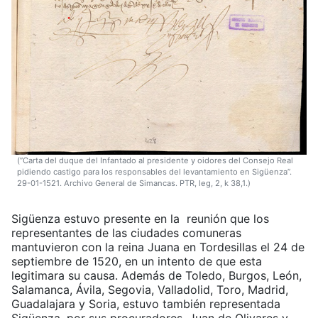
(”Carta del duque del Infantado al presidente y oidores del Consejo Real
pidiendo castigo para los responsables del levantamiento en Sigüenza”.
29-01-1521. Archivo General de Simancas. PTR, leg, 2, k 38,1.)
Sigüenza estuvo presente en la reunión que los
representantes de las ciudades comuneras
mantuvieron con la reina Juana en Tordesillas el 24 de
septiembre de 1520, en un intento de que esta
legitimara su causa. Además de Toledo, Burgos, León,
Salamanca, Ávila, Segovia, Valladolid, Toro, Madrid,
Guadalajara y Soria, estuvo también representada
Sigüenza, por sus procuradores, Juan de Olivares y