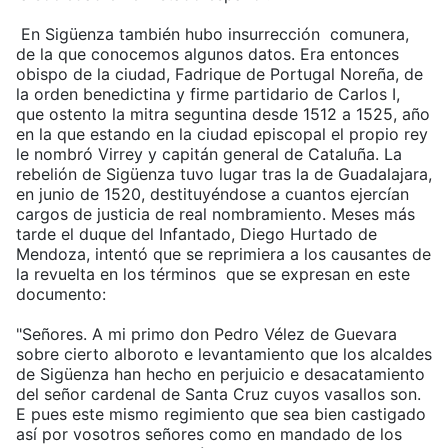
En Sigüenza también hubo insurrección comunera,
de la que conocemos algunos datos. Era entonces
obispo de la ciudad, Fadrique de Portugal Noreña, de
la orden benedictina y firme partidario de Carlos I,
que ostento la mitra seguntina desde 1512 a 1525, año
en la que estando en la ciudad episcopal el propio rey
le nombró Virrey y capitán general de Cataluña. La
rebelión de Sigüenza tuvo lugar tras la de Guadalajara,
en junio de 1520, destituyéndose a cuantos ejercían
cargos de justicia de real nombramiento. Meses más
tarde el duque del Infantado, Diego Hurtado de
Mendoza, intentó que se reprimiera a los causantes de
la revuelta en los términos que se expresan en este
documento:
"Señores. A mi primo don Pedro Vélez de Guevara
sobre cierto alboroto e levantamiento que los alcaldes
de Sigüenza han hecho en perjuicio e desacatamiento
del señor cardenal de Santa Cruz cuyos vasallos son.
E pues este mismo regimiento que sea bien castigado
así por vosotros señores como en mandado de los