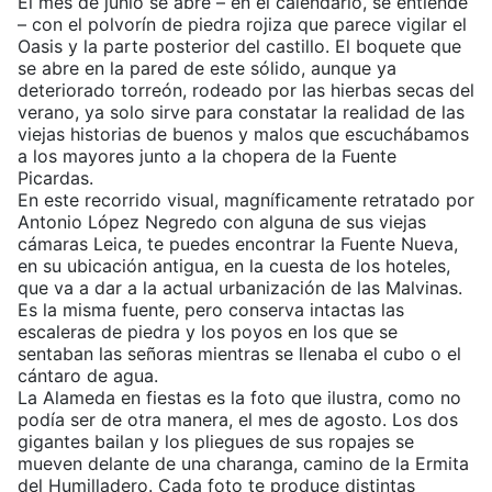
El mes de junio se abre – en el calendario, se entiende
– con el polvorín de piedra rojiza que parece vigilar el
Oasis y la parte posterior del castillo. El boquete que
se abre en la pared de este sólido, aunque ya
deteriorado torreón, rodeado por las hierbas secas del
verano, ya solo sirve para constatar la realidad de las
viejas historias de buenos y malos que escuchábamos
a los mayores junto a la chopera de la Fuente
Picardas.
En este recorrido visual, magníficamente retratado por
Antonio López Negredo con alguna de sus viejas
cámaras Leica, te puedes encontrar la Fuente Nueva,
en su ubicación antigua, en la cuesta de los hoteles,
que va a dar a la actual urbanización de las Malvinas.
Es la misma fuente, pero conserva intactas las
escaleras de piedra y los poyos en los que se
sentaban las señoras mientras se llenaba el cubo o el
cántaro de agua.
La Alameda en fiestas es la foto que ilustra, como no
podía ser de otra manera, el mes de agosto. Los dos
gigantes bailan y los pliegues de sus ropajes se
mueven delante de una charanga, camino de la Ermita
del Humilladero. Cada foto te produce distintas