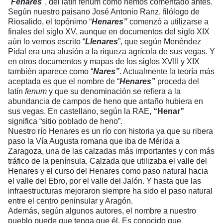
"
Fenares
", del latín fenum como hemos comentado antes.
Según nuestro paisano José Antonio Ranz, filólogo de
Riosalido, el topónimo “
Henares”
comenzó a utilizarse a
finales del siglo XV, aunque en documentos del siglo XIX
aún lo vemos escrito “
Llenares
”, que según Menéndez
Pidal era una alusión a la riqueza agrícola de sus vegas. Y
en otros documentos y mapas de los siglos XVIII y XIX
también aparece como “
Nares”
. Actualmente la teoría más
aceptada es que el nombre de “
Henares”
proceda del
latín
fenum
y que su denominación se refiera a la
abundancia de campos de heno que antaño hubiera en
sus vegas. En castellano, según la RAE,
“Henar”
significa “sitio poblado de heno”.
Nuestro río Henares es un río con historia ya que su ribera
paso la Vía Augusta romana que iba de Mérida a
Zaragoza, una de las calzadas más importantes y con más
tráfico de la península. Calzada que utilizaba el valle del
Henares y el curso del Henares como paso natural hacia
el valle del Ebro, por el valle del Jalón. Y hasta que las
infraestructuras mejoraron siempre ha sido el paso natural
entre el centro peninsular y Aragón.
Además, según algunos autores, el nombre a nuestro
pueblo puede que tenga que él. Es conocido que