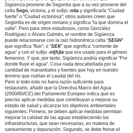
Sigüenza proviene de Segontia que a su vez proviene del
celta
Sego,
victoria, y el sufijo
-ntia
y significaría “Ciudad
fuerte” o “Ciudad victoriosa”; otros autores creen que
Segontia es de origen romano y significa “la que domina el
valle”. Pero para otros estudiosos, como González
Rodríguez o Álvaro Galmés, el nombre de Sigüenza
puede relacionarse con la raíz hidronímica celta “
SEGH
”
que significa “fluir”, o “
SEK
” que significa “corriente de
agua” y con el sufijo -
nt(h)ia
que era usado para el género
femenino. Y que, por tanto, Sigüenza podría significar “Por
donde fluye el agua”. Cosa nada descabellada por la
cantidad de manantiales y fuentes que hay en nuestro
termino que nutrían el caudal del río.
Pero si todo esto no fuera razón suficiente para
restaurarlo, añadir que la Directiva Marco del Agua
(2000/60/CE) del Parlamento Europeo indica que es
preciso aplicar medidas que contribuyan a mejorar su
estado de salud y alcanzar los objetivos ambientales
siguientes: Primero, se deben aplicar medidas permitan
mejorar la calidad de las aguas estableciendo las
infraestructuras, que sean necesarias, en materia de
saneamiento y depuración. Segundo, se debe frenar el