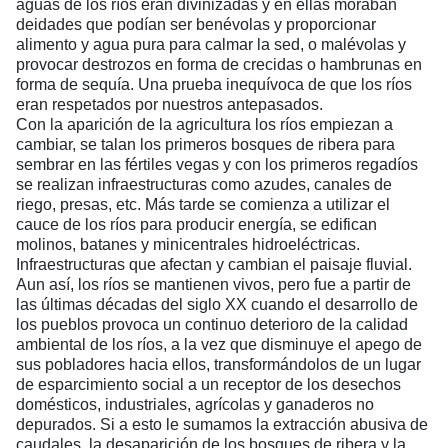
aguas de los ríos eran divinizadas y en ellas moraban
deidades que podían ser benévolas y proporcionar
alimento y agua pura para calmar la sed, o malévolas y
provocar destrozos en forma de crecidas o hambrunas en
forma de sequía. Una prueba inequívoca de que los ríos
eran respetados por nuestros antepasados.
Con la aparición de la agricultura los ríos empiezan a
cambiar, se talan los primeros bosques de ribera para
sembrar en las fértiles vegas y con los primeros regadíos
se realizan infraestructuras como azudes, canales de
riego, presas, etc. Más tarde se comienza a utilizar el
cauce de los ríos para producir energía, se edifican
molinos, batanes y minicentrales hidroeléctricas.
Infraestructuras que afectan y cambian el paisaje fluvial.
Aun así, los ríos se mantienen vivos, pero fue a partir de
las últimas décadas del siglo XX cuando el desarrollo de
los pueblos provoca un continuo deterioro de la calidad
ambiental de los ríos, a la vez que disminuye el apego de
sus pobladores hacia ellos, transformándolos de un lugar
de esparcimiento social a un receptor de los desechos
domésticos, industriales, agrícolas y ganaderos no
depurados. Si a esto le sumamos la extracción abusiva de
caudales, la desaparición de los bosques de ribera y la