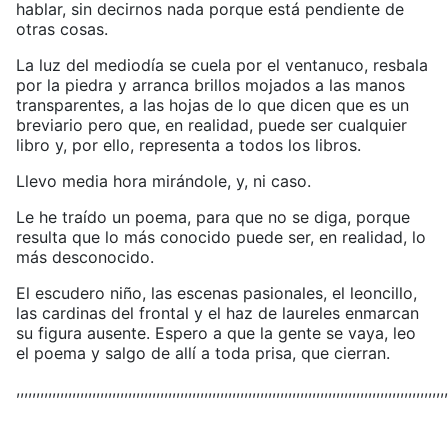
hablar, sin decirnos nada porque está pendiente de
otras cosas.
La luz del mediodía se cuela por el ventanuco, resbala
por la piedra y arranca brillos mojados a las manos
transparentes, a las hojas de lo que dicen que es un
breviario pero que, en realidad, puede ser cualquier
libro y, por ello, representa a todos los libros.
Llevo media hora mirándole, y, ni caso.
Le he traído un poema, para que no se diga, porque
resulta que lo más conocido puede ser, en realidad, lo
más desconocido.
El escudero niño, las escenas pasionales, el leoncillo,
las cardinas del frontal y el haz de laureles enmarcan
su figura ausente. Espero a que la gente se vaya, leo
el poema y salgo de allí a toda prisa, que cierran.
,,,,,,,,,,,,,,,,,,,,,,,,,,,,,,,,,,,,,,,,,,,,,,,,,,,,,,,,,,,,,,,,,,,,,,,,,,,,,,,,,,,,,,,,,,,,,,,,,,,,,,,,,,,,