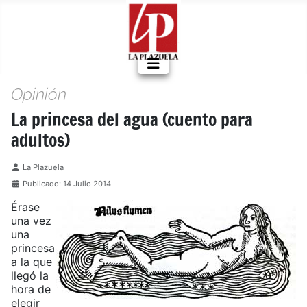
Opinión
La princesa del agua (cuento para
adultos)
Detalles
La Plazuela
Publicado: 14 Julio 2014
Érase
una vez
una
princesa
a la que
llegó la
hora de
elegir