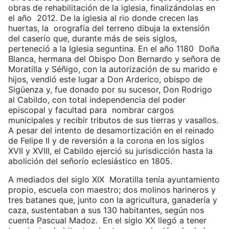
obras de rehabilitación de la iglesia, finalizándolas en
el año 2012. De la iglesia al rio donde crecen las
huertas, la orografía del terreno dibuja la extensión
del caserío que, durante más de seis siglos,
perteneció a la Iglesia seguntina. En el año 1180 Doña
Blanca, hermana del Obispo Don Bernardo y señora de
Moratilla y Séñigo, con la autorización de su marido e
hijos, vendió este lugar a Don Arderico, obispo de
Sigüenza y, fue donado por su sucesor, Don Rodrigo
al Cabildo, con total independencia del poder
episcopal y facultad para nombrar cargos
municipales y recibir tributos de sus tierras y vasallos.
A pesar del intento de desamortización en el reinado
de Felipe II y de reversión a la corona en los siglos
XVII y XVIII, el Cabildo ejerció su jurisdicción hasta la
abolición del señorío eclesiástico en 1805.
A mediados del siglo XIX Moratilla tenía ayuntamiento
propio, escuela con maestro; dos molinos harineros y
tres batanes que, junto con la agricultura, ganadería y
caza, sustentaban a sus 130 habitantes, según nos
cuenta Pascual Madoz. En el siglo XX llegó a tener