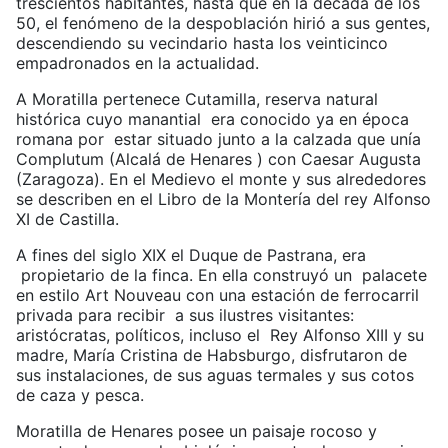
trescientos habitantes, hasta que en la década de los
50, el fenómeno de la despoblación hirió a sus gentes,
descendiendo su vecindario hasta los veinticinco
empadronados en la actualidad.
A Moratilla pertenece Cutamilla, reserva natural
histórica cuyo manantial era conocido ya en época
romana por estar situado junto a la calzada que unía
Complutum (Alcalá de Henares ) con Caesar Augusta
(Zaragoza). En el Medievo el monte y sus alrededores
se describen en el Libro de la Montería del rey Alfonso
XI de Castilla.
A fines del siglo XIX el Duque de Pastrana, era
propietario de la finca. En ella construyó un palacete
en estilo Art Nouveau con una estación de ferrocarril
privada para recibir a sus ilustres visitantes:
aristócratas, políticos, incluso el Rey Alfonso XIII y su
madre, María Cristina de Habsburgo, disfrutaron de
sus instalaciones, de sus aguas termales y sus cotos
de caza y pesca.
Moratilla de Henares posee un paisaje rocoso y