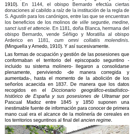
1910).
En 1144, el obispo Bernardo efectúa ciertas
donaciones al cabildo a raíz de la institución de la regla de
S. Agustín para los canónigos, entre las que se encuentran
los beneficios de los molinos de
ville seguntie, medine,
sanct iusti et attencie.
En 1181, doña Blanca, hermana del
obispo Bernardo, vende Séñigo y Moratilla al obispo
Arderico en 1181,
cum omni collatiis molendinis
.
(Minguella y Arnedo, 1910). Y así sucesivamente.
Las formas de ocupación y gestión de las posesiones que
conformaban el territorio del episcopado seguntino -
incluido su sistema molinero- llegaron a consolidarse
plenamente, perviviendo -de manera corregida y
aumentada-, hasta el momento de la abolición de los
señoríos acaecida en 1837. De manera que los datos
recogidos en el
Diccionario geográfico-estadístico-
histórico de España y sus posesiones de Ultramar
por
Pascual Madoz entre 1845 y 1850 suponen una
inestimable fuente de información para conocer de primera
mano cual era el alcance de la molinería de cereales en
los territorios seguntinos al final del
ancien regime
.