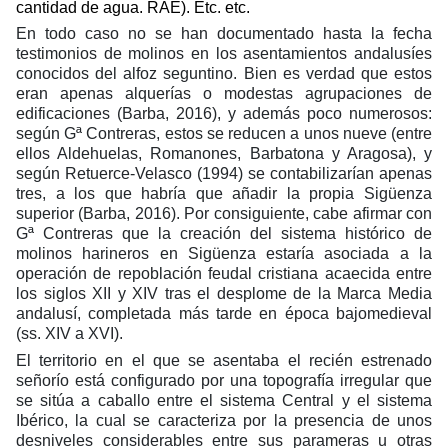
cantidad de agua. RAE). Etc. etc.
En todo caso no se han documentado hasta la fecha
testimonios de molinos en los asentamientos andalusíes
conocidos del alfoz seguntino. Bien es verdad que estos
eran apenas alquerías o modestas agrupaciones de
edificaciones (Barba, 2016), y además poco numerosos:
según Gª Contreras, estos se reducen a unos nueve (entre
ellos Aldehuelas, Romanones, Barbatona y Aragosa), y
según Retuerce-Velasco (1994) se contabilizarían apenas
tres, a los que habría que añadir la propia Sigüenza
superior (Barba, 2016). Por consiguiente, cabe afirmar con
Gª Contreras que la creación del sistema histórico de
molinos harineros en Sigüenza estaría asociada a la
operación de repoblación feudal cristiana acaecida entre
los siglos XII y XIV tras el desplome de la Marca Media
andalusí, completada más tarde en época bajomedieval
(ss. XIV a XVI).
El territorio en el que se asentaba el recién estrenado
señorío está configurado por una topografía irregular que
se sitúa a caballo entre el sistema Central y el sistema
Ibérico, la cual se caracteriza por la presencia de unos
desniveles considerables entre sus parameras u otras