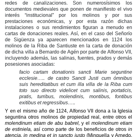
redes de canalizaciones. Son numerosísimos los
documentos medievales que ponen de manifiesto el vivo
interés “institucional” por los molinos y por sus
prestaciones económicas, y por esta razón dichas
instalaciones o sus rendimientos figuran a menudo en
cartas de donaciones reales. Así, en el caso del Señorío
de Sigüenza ya aparecen mencionados en 1124 los
molinos de la Riba de Santiuste en la carta de donación
de dicha villa a Bernardo de Agén por parte de Alfonso VII,
incluyendo además, las salinas, fuentes, prados y demás
posesiones asociadas:
facio cartam donationis sancti Marie seguntine
ecclesie….. de castro Sancti Justi cum ómnibus
suis hereditatibus et cum illa villa de la Riba cum
toto suo directo videlicet cum salinis, portaticis,
pratis, turribus, molendinis, montibus, fontibus
exitibus et regressibus…..
Y en el mismo año de 1124, Alfonso VII dona a la Iglesia
seguntina otros molinos de propiedad real, entre otros el
molendinum etiam de abu babrel,
y el
molendinum etiam
de estiniela,
así como parte de los beneficios de otros
in
atencia, in medina et in sancto justo
(Minguella y Arnedo,