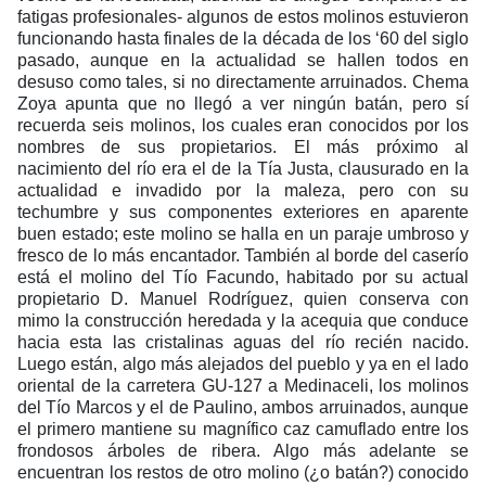
fatigas profesionales- algunos de estos molinos estuvieron
funcionando hasta finales de la década de los ‘60 del siglo
pasado, aunque en la actualidad se hallen todos en
desuso como tales, si no directamente arruinados. Chema
Zoya apunta que no llegó a ver ningún batán, pero sí
recuerda seis molinos, los cuales eran conocidos por los
nombres de sus propietarios. El más próximo al
nacimiento del río era el de la Tía Justa, clausurado en la
actualidad e invadido por la maleza, pero con su
techumbre y sus componentes exteriores en aparente
buen estado; este molino se halla en un paraje umbroso y
fresco de lo más encantador. También al borde del caserío
está el molino del Tío Facundo, habitado por su actual
propietario D. Manuel Rodríguez, quien conserva con
mimo la construcción heredada y la acequia que conduce
hacia esta las cristalinas aguas del río recién nacido.
Luego están, algo más alejados del pueblo y ya en el lado
oriental de la carretera GU-127 a Medinaceli, los molinos
del Tío Marcos y el de Paulino, ambos arruinados, aunque
el primero mantiene su magnífico caz camuflado entre los
frondosos árboles de ribera. Algo más adelante se
encuentran los restos de otro molino (¿o batán?) conocido