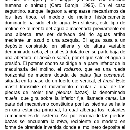
humana o animal) (Caro Baroja, 1995). En el caso
seguntino, aunque llegaron a emplearse mecanismos de
los tres tipos, el modelo de molino históricamente
dominante ha sido el de agua. En síntesis, este tipo de
molino se alimenta del agua almacenada previamente en
una alberca, tras ser derivada del río aguas arriba
mediante un azud o una acequia. El agua pasa a un
depósito construido en sillería y de altura variable
denominado
cubo,
el cual está dotado en su parte baja de
una abertura, el
bocín
o
saetín
, por el que sale el agua a
presión. El potente chorro se dirige a la parte inferior de la
maquinaria del molino, el
rodezno
, que es una rueda
horizontal de madera dotada de palas (las
cucharas
),
situada en la base de un fuerte eje vertical, el
árbol
. Este
mástil transmite el movimiento circular a una de las
piedras de moler (las
piedras bazas
), la denominada
muela
, que gira sobre la inferior fija, llamada
cama
. La
parte del mecanismo constituida por las piedras se halla
en una estancia principal, la cual alberga los restantes
componentes del sistema. Así, por encima de las piedras
bazas se encuentra la
tolva
, recipiente de madera en
forma de pirámide invertida donde el molinero deposita el