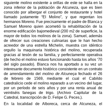
siguiente molino existente a orillas de este se halla en la
zona inferior de la población de Alcuneza, que es bien
conocido por albergar el conjunto de restaurante y hotel
llamado justamente “El Molino”, y que regentan los
hermanos Moreno. Fue precisamente el padre de Blanca y
Samuel Moreno quien acometió la rehabilitación de la
enorme edificación bajomedieval (200 m2 de superficie, la
mayor de todos los molinos de la zona). Samuel, además
de ofrecer sus creaciones culinarias que le han hecho
acreedor de una estrella Michelin, muestra con idéntico
orgullo la maquinaria histórica del molino, recuperada
gracias al tesón de su familia, y perfectamente operativa
(de hecho el molino estuvo funcionando hasta los años ‘70
del siglo pasado). Blanca nos ha aportado a su vez un
interesante documento histórico consistente en un contrato
de arrendamiento del
molino de Alcuneça
fechado el 26
de febrero de 1569, mediante el cual el Cabildo
catedralicio cede el molino
reparado
a un vecino del lugar,
por un período de seis años y por una renta anual de
veintiséis fanegas de trigo. (Archivo Capitular de la
Catedral, transcripción de D. Felipe G. Peces.).
En la localidad de Alboreca, cerca de Alcuneza, el