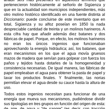
pertenecieron históricamente al señorío de Sigüenza y
que en la actualidad son municipios independientes, más
otro molino histórico identificado en una fuente distinta al
Diccionario
: puede concluirse de este inventario que en
total, Sigüenza y su alfoz poseían en 1850 la nada
despreciable cantidad de treinta y un molinos harineros. A
esta cifra hay que añadir además diez batanes y dos
fábricas de papel. Porque, en efecto, los molinos harineros
no eran los únicos ingenios que funcionaban
aprovechando la energía hidráulica; así, los batanes, que
eran mecanismos en los que el agua movía gruesos
mazos de madera que servían para golpear con fuerza los
paños y tejidos hasta dotarles de la homogeneidad y
consistencia necesarias. De igual manera, las fábricas de
papel empleaban el agua para obtener la pasta de papel y
lavar los productos finales. Y finalmente, las norias
permitían elevar el agua desde su cauce hasta la altura de
uso.
Todos estos ingenios necesitan para funcionar de una
energía que mueva sus mecanismos, pudiéndose dividir
sus tipologías en tres grupos en función del origen de esta:
de aire, de agua y “de sangre” (es decir, con tracción