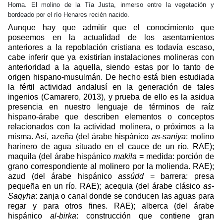
Horna. El molino de la Tía Justa, inmerso entre la vegetación y
bordeado por el río Henares recién nacido.
Aunque hay que admitir que el conocimiento que
poseemos en la actualidad de los asentamientos
anteriores a la repoblación cristiana es todavía escaso,
cabe inferir que ya existirían instalaciones molineras con
anterioridad a la aquella, siendo estas por lo tanto de
origen hispano-musulmán. De hecho está bien estudiada
la fértil actividad andalusí en la generación de tales
ingenios (Camarero, 2013), y prueba de ello es la asidua
presencia en nuestro lenguaje de términos de raíz
hispano-árabe que describen elementos o conceptos
relacionados con la actividad molinera, o próximos a la
misma. Así, azeña (del árabe hispánico
as-saniya
: molino
harinero de agua situado en el cauce de un río. RAE);
maquila (del árabe hispánico
makila
= medida: porción de
grano correspondiente al molinero por la molienda. RAE);
azud (del árabe hispánico
assúdd
= barrera: presa
pequeña en un río. RAE); acequia (del árabe clásico
as-
Saqyha
: zanja o canal donde se conducen las aguas para
regar y para otros fines. RAE); alberca (del árabe
hispánico
al-birka
: construcción que contiene gran