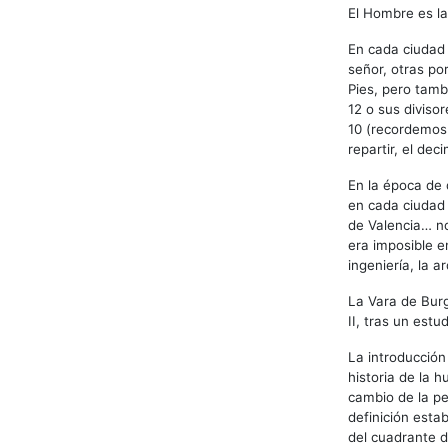
El Hombre es la
En cada ciudad 
señor, otras po
Pies, pero tamb
12 o sus diviso
10 (recordemos 
repartir, el dec
En la época de 
en cada ciudad 
de Valencia… no
era imposible en
ingeniería, la a
La Vara de Burg
II, tras un est
La introducción
historia de la
cambio de la p
definición esta
del cuadrante de