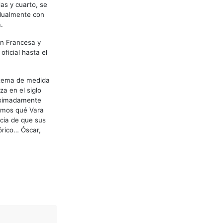
as y cuarto, se
adualmente con
.
ón Francesa y
ficial hasta el
istema de medida
za en el siglo
roximadamente
bemos qué Vara
ncia de que sus
tórico… Óscar,