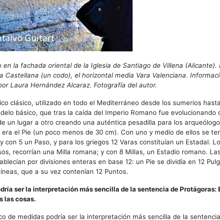
en la fachada oriental de la Iglesia de Santiago de Villena (Alicante). E
 Castellana (un codo), el horizontal media Vara Valenciana. Informac
or Laura Hernández Alcaraz. Fotografía del autor.
ico clásico, utilizado en todo el Mediterráneo desde los sumerios hasta 
delo básico, que tras la caída del Imperio Romano fue evolucionando
e un lugar a otro creando una auténtica pesadilla para los arqueólogo
a era el Pie (un poco menos de 30 cm). Con uno y medio de ellos se te
y con 5 un Paso, y para los griegos 12 Varas constituían un Estadal. 
s, recorrían una Milla romana; y con 8 Millas, un Estadio romano. La
blecían por divisiones enteras en base 12: un Pie se dividía en 12 Pul
íneas, que a su vez contenían 12 Puntos.
dría ser la interpretación más sencilla de la sentencia de Protágoras: 
 las cosas.
ico de medidas podría ser la interpretación más sencilla de la sentenci