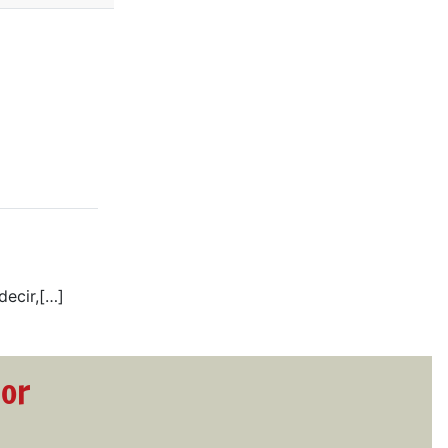
decir,[…]
dor