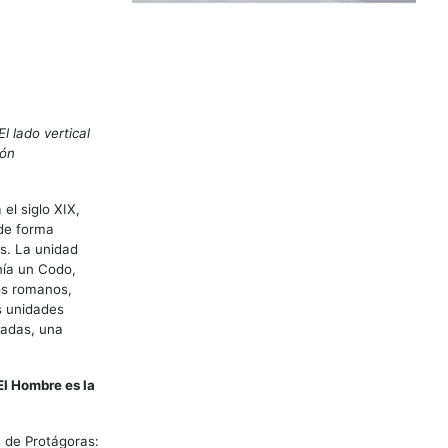
l lado vertical
ión
el siglo XIX,
 de forma
s. La unidad
nía un Codo,
Los romanos,
s unidades
gadas, una
El Hombre es la
a de Protágoras: