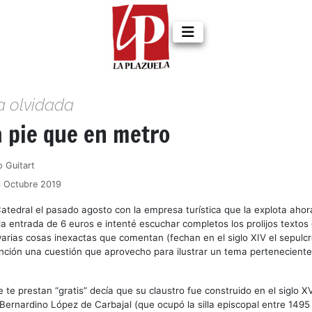
a olvidada
a pie que en metro
o Guitart
4 Octubre 2019
Catedral el pasado agosto con la empresa turística que la explota aho
la entrada de 6 euros e intenté escuchar completos los prolijos textos
 varias cosas inexactas que comentan (fechan en el siglo XIV el sepulcr
nción una cuestión que aprovecho para ilustrar un tema perteneciente 
ue te prestan “gratis” decía que su claustro fue construido en el siglo XV
Bernardino López de Carbajal (que ocupó la silla episcopal entre 1495