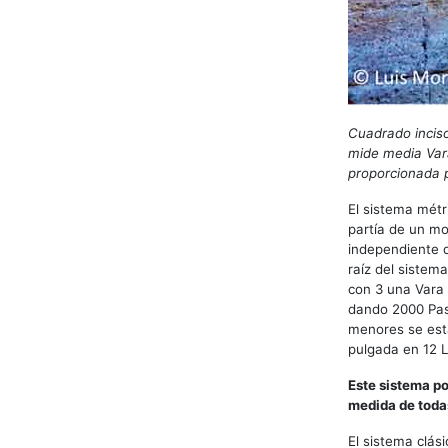
Cuadrado inciso 
mide media Vara
proporcionada p
El sistema métr
partía de un mo
independiente d
raíz del sistem
con 3 una Vara 
dando 2000 Paso
menores se esta
pulgada en 12 L
Este sistema po
medida de todas
El sistema clás