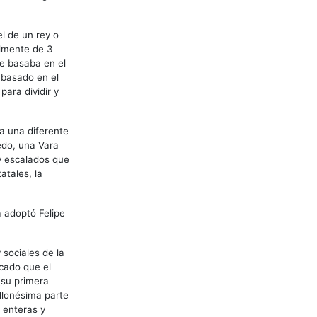
l de un rey o
almente de 3
se basaba en el
 basado en el
ara dividir y
a una diferente
edo, una Vara
y escalados que
atales, la
a adoptó Felipe
 sociales de la
cado que el
(su primera
illonésima parte
n enteras y