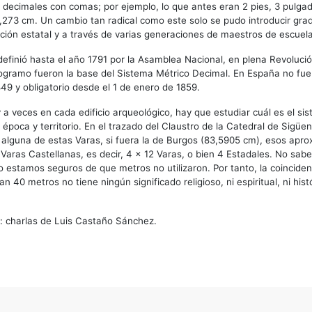
o decimales con comas; por ejemplo, lo que antes eran 2 pies, 3 pulgad
,273 cm. Un cambio tan radical como este solo se pudo introducir gr
ción estatal y a través de varias generaciones de maestros de escuela
definió hasta el año 1791 por la Asamblea Nacional, en plena Revoluci
ilogramo fueron la base del Sistema Métrico Decimal. En España no fue o
849 y obligatorio desde el 1 de enero de 1859.
y a veces en cada edificio arqueológico, hay que estudiar cuál es el s
 época y territorio. En el trazado del Claustro de la Catedral de Sigüen
ía alguna de estas Varas, si fuera la de Burgos (83,5905 cm), esos ap
Varas Castellanas, es decir, 4 x 12 Varas, o bien 4 Estadales. No sa
 estamos seguros de que metros no utilizaron. Por tanto, la coincide
 40 metros no tiene ningún significado religioso, ni espiritual, ni his
: charlas de Luis Castaño Sánchez.