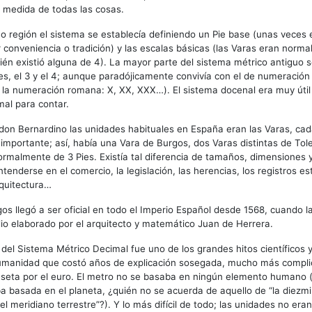
 medida de todas las cosas.
o región el sistema se establecía definiendo un Pie base (unas veces e
r conveniencia o tradición) y las escalas básicas (las Varas eran norm
ién existió alguna de 4). La mayor parte del sistema métrico antiguo 
res, el 3 y el 4; aunque paradójicamente convivía con el de numeración
la numeración romana: X, XX, XXX…). El sistema docenal era muy útil p
imal para contar.
don Bernardino las unidades habituales en España eran las Varas, cad
importante; así, había una Vara de Burgos, dos Varas distintas de Tol
rmalmente de 3 Pies. Existía tal diferencia de tamaños, dimensiones 
tenderse en el comercio, la legislación, las herencias, los registros est
rquitectura…
os llegó a ser oficial en todo el Imperio Español desde 1568, cuando l
udio elaborado por el arquitecto y matemático Juan de Herrera.
 del Sistema Métrico Decimal fue uno de los grandes hitos científicos y
 humanidad que costó años de explicación sosegada, mucho más compli
eseta por el euro. El metro no se basaba en ningún elemento humano 
ba basada en el planeta, ¿quién no se acuerda de aquello de “la diezm
l meridiano terrestre”?). Y lo más difícil de todo; las unidades no era