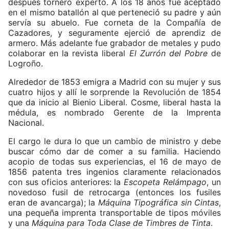
después tornero experto. A los 18 años fue aceptado
en el mismo batallón al que perteneció su padre y aún
servía su abuelo. Fue corneta de la Compañía de
Cazadores, y seguramente ejerció de aprendiz de
armero. Más adelante fue grabador de metales y pudo
colaborar en la revista liberal
El Zurrón del Pobre
de
Logroño.
Alrededor de 1853 emigra a Madrid con su mujer y sus
cuatro hijos y allí le sorprende la Revolución de 1854
que da inicio al Bienio Liberal. Cosme, liberal hasta la
médula, es nombrado Gerente de la Imprenta
Nacional.
El cargo le dura lo que un cambio de ministro y debe
buscar cómo dar de comer a su familia. Haciendo
acopio de todas sus experiencias, el 16 de mayo de
1856 patenta tres ingenios claramente relacionados
con sus oficios anteriores: la
Escopeta Relámpago
, un
novedoso fusil de retrocarga (entonces los fusiles
eran de avancarga); la
Máquina Tipográfica sin Cintas
,
una pequeña imprenta transportable de tipos móviles
y una
Máquina para Toda Clase de Timbres de Tinta
.