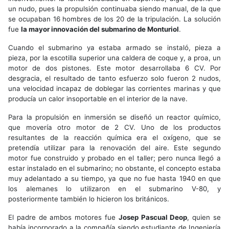
un nudo, pues la propulsión continuaba siendo manual, de la que
se ocupaban 16 hombres de los 20 de la tripulación. La solución
fue
la mayor innovación del submarino de Monturiol
.
Cuando el submarino ya estaba armado se instaló, pieza a
pieza, por la escotilla superior una caldera de coque y, a proa, un
motor de dos pistones. Este motor desarrollaba 6 CV. Por
desgracia, el resultado de tanto esfuerzo solo fueron 2 nudos,
una velocidad incapaz de doblegar las corrientes marinas y que
producía un calor insoportable en el interior de la nave.
Para la propulsión en inmersión se diseñó un reactor químico,
que movería otro motor de 2 CV. Uno de los productos
resultantes de la reacción química era el oxígeno, que se
pretendía utilizar para la renovación del aire. Este segundo
motor fue construido y probado en el taller; pero nunca llegó a
estar instalado en el submarino; no obstante, el concepto estaba
muy adelantado a su tiempo, ya que no fue hasta 1940 en que
los alemanes lo utilizaron en el submarino V-80, y
posteriormente también lo hicieron los británicos.
El padre de ambos motores fue
Josep Pascual Deop
, quien se
había incorporado a la compañía siendo estudiante de Ingeniería