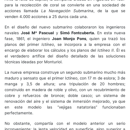
para la recolección de coral se convierte en una sociedad de
acciones llamada
La Navegación Submarina
, de la que se
venden 4.000 acciones a 25 duros cada una.
En el diseño del nuevo submarino colaboraron los ingenieros
navales
José Mª Pascual
y
Simó Fontcuberta.
En esta nueva
fase, 1861, el ingeniero
Joan Monjo Pons
, quien ya trazó los
planos del primer
Ictíneo
, se incorpora a la empresa con el
encargo de elaborar los cálculos y los planos del
Ictíneo II
. Él es
el verdadero artífice del diseño detallado de las soluciones
técnicas ideadas por Monturiol.
La nueva empresa construye un segundo submarino mucho más
maduro y sensato que el primer Ictíneo, con 17 m de eslora; 3 de
manga y 3,5 de altura; una tripulación de 20 hombres;
construido en madera de roble y olivo, con un recubrimiento de
cobre y refuerzos de bronce; doble casco; un sistema de
renovación del aire y el sistema de inmersión mejorado, ya que
en este modelo las “vejigas natatorias” funcionaban
perfectamente.
No obstante, compartía con el modelo anterior un serio
inconveniente: la lenta velocidad en superficie, algo superior a