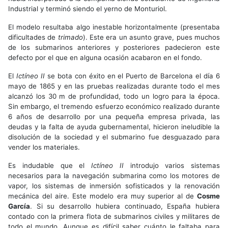
Industrial y terminó siendo el yerno de Monturiol.
El modelo resultaba algo inestable horizontalmente (presentaba
dificultades de
trimado
). Este era un asunto grave, pues muchos
de los submarinos anteriores y posteriores padecieron este
defecto por el que en alguna ocasión acabaron en el fondo.
El
Ictíneo II
se bota con éxito en el Puerto de Barcelona el día 6
mayo de 1865 y en las pruebas realizadas durante todo el mes
alcanzó los 30 m de profundidad, todo un logro para la época.
Sin embargo, el tremendo esfuerzo económico realizado durante
6 años de desarrollo por una pequeña empresa privada, las
deudas y la falta de ayuda gubernamental, hicieron ineludible la
disolución de la sociedad y el submarino fue desguazado para
vender los materiales.
Es indudable que el
Ictíneo II
introdujo varios sistemas
necesarios para la navegación submarina como los motores de
vapor, los sistemas de inmersión sofisticados y la renovación
mecánica del aire. Este modelo era muy superior al de
Cosme
García
. Si su desarrollo hubiera continuado, España hubiera
contado con la primera flota de submarinos civiles y militares de
todo el mundo. Aunque es difícil saber cuánto le faltaba para