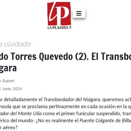
a olvidada
do Torres Quevedo (2). El Transb
ágara
o Guitart
2 Junio 2024
ar detalladamente el
Transbordador del Niágara
, queremos ac
moda que se proclama pertinazmente en cada ocasión en la q
ador del Monte Ulía
como el primer funicular suspendido, tra
érico del mundo: ¿No es realmente el
Puente Colgante de Bilb
r aéreo?