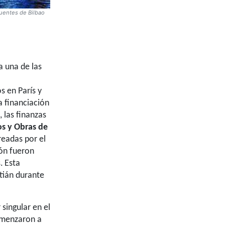
Puentes de Bilbao
a una de las
 en París y
a financiación
 las finanzas
os y Obras de
readas por el
ión fueron
.
Esta
tián durante
singular en el
comenzaron a