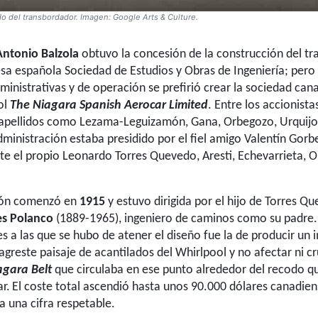
do del transbordador. Imagen: Google Arts & Culture.
Antonio Balzola
obtuvo la concesión de la construcción del t
sa española Sociedad de Estudios y Obras de Ingeniería; pero
dministrativas y de operación se prefirió crear la sociedad can
ol
The Niagara Spanish Aerocar Limited
. Entre los accionista
apellidos como Lezama-Leguizamón, Gana, Orbegozo, Urquijo,
ministración estaba presidido por el fiel amigo Valentín Gorbe
e el propio Leonardo Torres Quevedo, Aresti, Echevarrieta, 
ión comenzó en
1915
y estuvo dirigida por el hijo de Torres Q
es Polanco
(1889-1965), ingeniero de caminos como su padre.
es a las que se hubo de atener el diseño fue la de producir un
agreste paisaje de acantilados del Whirlpool y no afectar ni cr
agara Belt
que circulaba en ese punto alrededor del recodo qu
ar.
El coste total ascendió hasta unos 90.000 dólares canadien
a una cifra respetable.