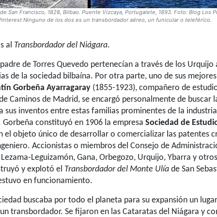
de San Francisco, 1828, Bilbao. Puente Vizcaya, Portugalete, 1893. Foto: Blog Los 
Pinterest Ninguno de los dos es un transbordador aéreo, un funicular o teleférico.
s al
Transbordador del Niágara
.
l padre de Torres Quevedo pertenecían a través de los Urquijo 
ias de la sociedad bilbaína. Por otra parte, uno de sus mejores
ntín Gorbeña Ayarragaray
(1855-1923), compañero de estudios
 de Caminos de Madrid, se encargó personalmente de buscar l
 sus inventos entre estas familias prominentes de la industria,
s. Gorbeña constituyó en 1906 la empresa
Sociedad de Estudi
 el objeto único de desarrollar o comercializar las patentes c
ngeniero. Accionistas o miembros del Consejo de Administrac
 Lezama-Leguizamón, Gana, Orbegozo, Urquijo, Ybarra y otros
truyó y explotó el
Transbordador del Monte Ulía
de San Sebas
estuvo en funcionamiento.
ciedad buscaba por todo el planeta para su expansión un lugar 
 un transbordador. Se fijaron en las Cataratas del Niágara y 