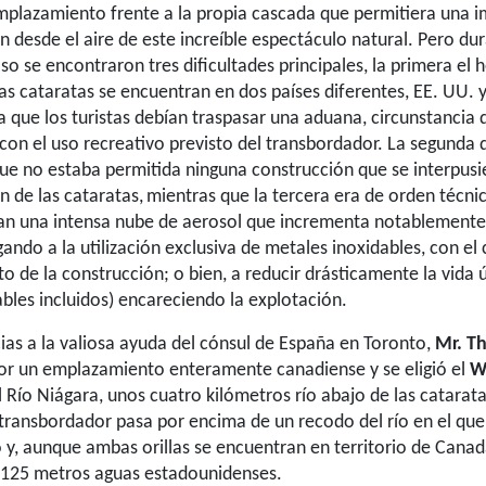
mplazamiento frente a la propia cascada que permitiera una 
 desde el aire de este increíble espectáculo natural. Pero dur
aso se encontraron tres dificultades principales, la primera el
 las cataratas se encuentran en dos países diferentes, EE. UU.
a que los turistas debían traspasar una aduana, circunstancia 
con el uso recreativo previsto del transbordador. La segunda d
que no estaba permitida ninguna construcción que se interpusi
 de las cataratas,
mientras que la tercera era de orden técnic
ean una intensa nube de aerosol que incrementa notablement
igando a la utilización exclusiva de metales inoxidables, con el
 de la construcción; o bien, a reducir drásticamente la vida út
ables incluidos) encareciendo la explotación.
acias a la valiosa ayuda del cónsul de España en Toronto,
Mr. T
or un emplazamiento enteramente canadiense y se eligió el
W
 Río Niágara, unos cuatro kilómetros río abajo de las catarata
 transbordador pasa por encima de un recodo del río en el qu
 y, aunque ambas orillas se encuentran en territorio de Canad
 125 metros aguas estadounidenses.