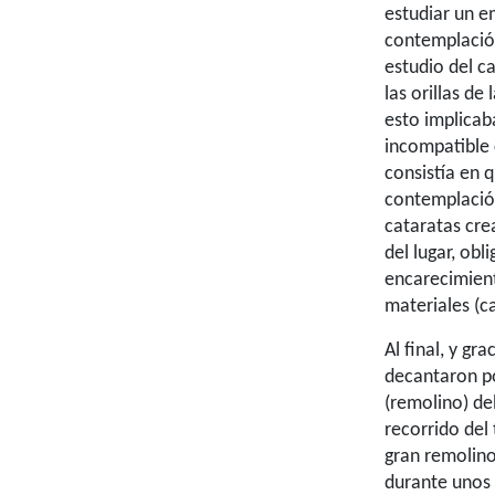
estudiar un e
contemplación
estudio del c
las orillas de
esto implicab
incompatible 
consistía en 
contemplación
cataratas cr
del lugar, obl
encarecimiento
materiales (c
Al final, y gr
decantaron p
(remolino) del
recorrido del
gran remolino
durante unos