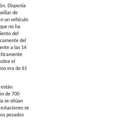
ión. Disponía
xiliar de
on un vehículo
 que no ha
iento del
ticamente del
nte a las 14
ácticamente
sobre el
ino era de 61
 están
gón de 700
lla se sitúan
 estaciones se
 dos pesados