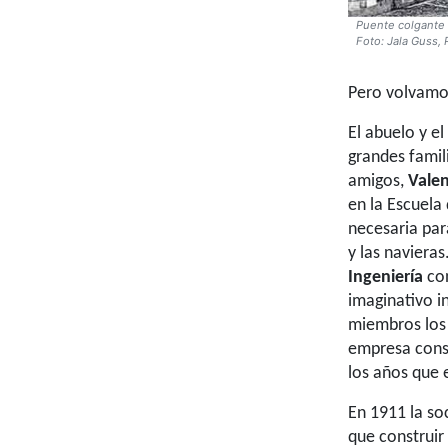
Puente colgante 
Foto: Jala Guss, 
Pero volvamo
El abuelo y e
grandes famil
amigos,
Vale
en la Escuela
necesaria para
y las naviera
Ingeniería
con
imaginativo i
miembros los
empresa cons
los años que 
En 1911 la so
que construir