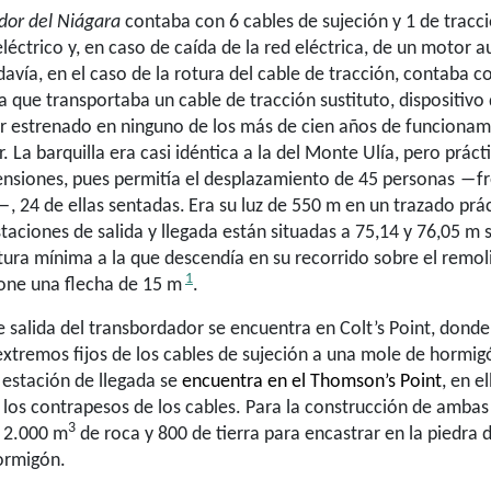
dor del Niágara
contaba con 6 cables de sujeción y 1 de tracc
éctrico y, en caso de caída de la red eléctrica, de un motor au
davía, en el caso de la rotura del cable de tracción, contaba c
 que transportaba un cable de tracción sustituto, dispositivo
r estrenado en ninguno de los más de cien años de funcionam
. La barquilla era casi idéntica a la del Monte Ulía, pero prác
nsiones, pues permitía el desplazamiento de 45
personas ―fre
―, 24 de ellas sentadas.
Era su luz de 550 m en un trazado pr
taciones de salida y llegada están situadas a 75,14 y 76,05 m 
tura mínima a la que descendía en su recorrido sobre el remol
1
one una flecha de 15 m
.
e salida del transbordador se encuentra en Colt’s Point, donde
extremos fijos de los cables de sujeción a una mole de hormi
 estación de llegada se
encuentra en el Thomson’s Point
, en e
 los contrapesos de los cables. Para la construcción de ambas
3
r 2.000 m
de roca y 800 de tierra para encastrar en la piedra
ormigón.