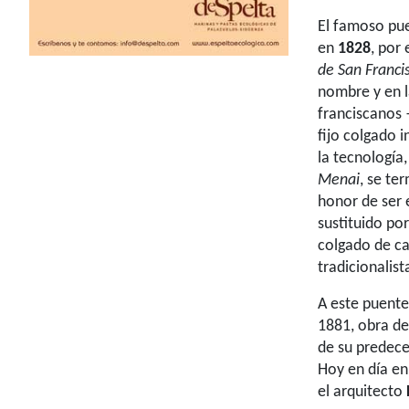
El famoso pue
en
1828
, por
de San Franci
nombre y en l
franciscanos
fijo colgado 
la tecnología
Menai
, se te
honor de ser 
sustituido po
colgado de ca
tradicionalist
A este puente
1881, obra d
de su predece
Hoy en día en
el arquitecto