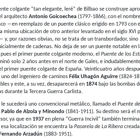
nte colgante “tan elegante, leré” de Bilbao se construye a
 el arquitecto
Antonio Goicoechea
(1797-1866), con el nombr
sco
―en reemplazo de un puente clásico erigido en 1793 con 
a misma ubicación de otro anterior levantado en el siglo XVI p
―
y, por razones obvias, no se trata de un transbordador, sino
inicialmente de cadenas. No deja de ser un puente notable en l
, pues el primer puente colgante moderno, el
Puente de los Est
rminó solo 2 años antes en el norte de Gales, e indudablemente
el primer puente colgante de España. Veinticuatro años despu
r uno del ingeniero de caminos
Félix Uhagón Aguirre
(1824-187
bles y este, a su vez, desaparecerá en
1874
bajo las bombas de
as durante la Tercera Guerra Carlista.
 le sucederá uno convencional metálico, llamado el
Puente de
e
Pablo de Alzola y Minondo
(1841-1911). Su destino será el 
sor, ya que en
1937
en plena “Guerra Incivil” también termina
 esa localización se encuentra la
Pasarela de La Ribera
creada
Fernando Arzadún
(1883-1951).