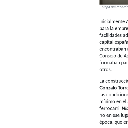
Mapa del recorri
nicialmente
I
para la empre
facilidades a
capital españ
encontraban 
Consejo de Ad
formaban part
otros.
La construcc
Gonzalo Torr
las condicion
mínimo en el 
ferrocarril
Ni
río en ese lug
época, que er