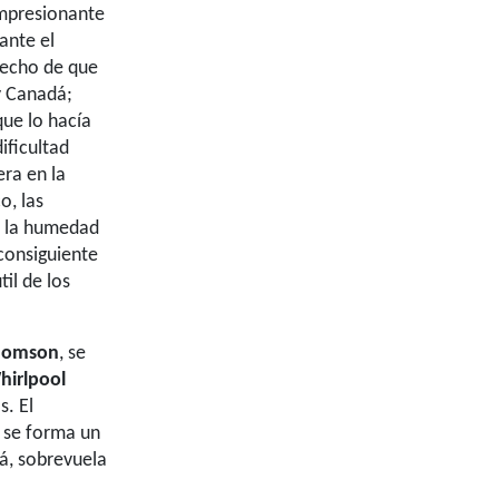
impresionante
ante el
 hecho de que
 y Canadá;
que lo hacía
ificultad
era en la
o, las
e la humedad
 consiguiente
il de los
homson
, se
hirlpool
s. El
e se forma un
á, sobrevuela