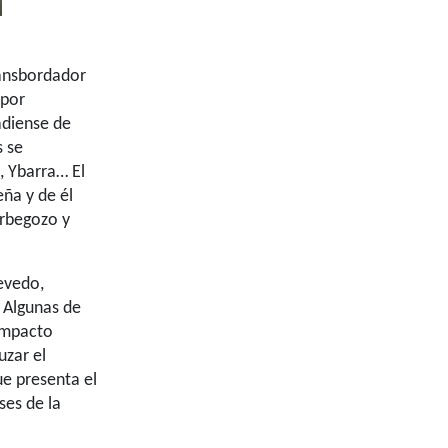
ransbordador
 por
adiense de
s se
 Ybarra… El
ña y de él
Orbegozo y
uevedo,
 Algunas de
 impacto
uzar el
e presenta el
ses de la