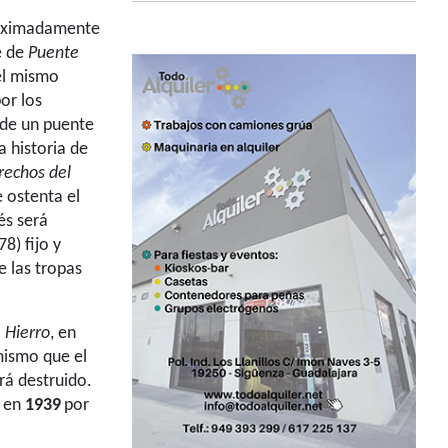
proximadamente
e de
Puente
el mismo
or los
 de un puente
a historia de
rechos del
 ostenta el
és será
8) fijo y
 las tropas
 Hierro
, en
mismo que el
rá destruido.
 en
1939
por