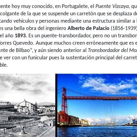
uente hoy muy conocido, en Portugalete, el
Puente Vizcaya
, q
 colgante de la que se suspende un carretón que se desplaza de
tando vehículos y personas mediante una estructura similar a l
es una bella obra del ingeniero
Alberto de Palacio
(1856-1939)
 el año
1893
. Es un puente-transbordador, pero no un transbo
Torres Quevedo. Aunque muchos creen erróneamente que es 
nte de Bilbao”, y aún siendo anterior al
Transbordador del Mo
e ver con un funicular pues la sustentación principal del carre
ble.