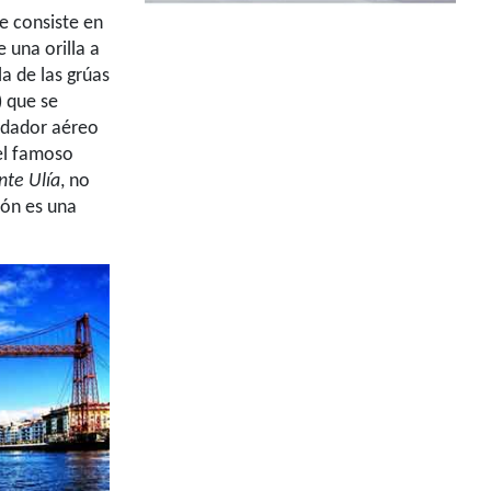
ue consiste en
 una orilla a
a de las grúas
 que se
rdador aéreo
el famoso
nte Ulía
, no
tón es una