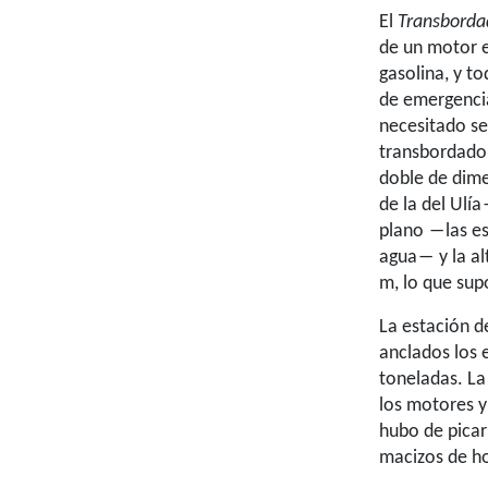
El
Transborda
de un motor el
gasolina, y to
de emergencia
necesitado se
transbordador
doble de dime
de la del Ulía
plano ―las es
agua― y la al
m, lo que sup
La estación d
anclados los 
toneladas. La
los motores y
hubo de pica
macizos de h