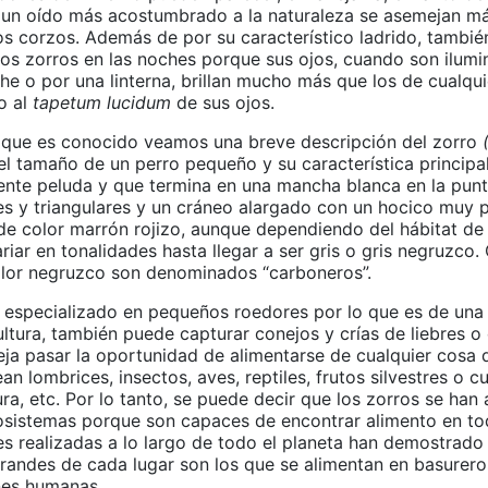
un oído más acostumbrado a la naturaleza se asemejan má
los corzos. Además de por su característico ladrido, tamb
los zorros en las noches porque sus ojos, cuando son ilumi
he o por una linterna, brillan mucho más que los de cualqui
o al
tapetum lucidum
de sus ojos.
que es conocido veamos una breve descripción del zorro
del tamaño de un perro pequeño y su característica principal
nte peluda y que termina en una mancha blanca en la punt
es y triangulares y un cráneo alargado con un hocico muy 
 de color marrón rojizo, aunque dependiendo del hábitat de
iar en tonalidades hasta llegar a ser gris o gris negruzco
olor negruzco son denominados “carboneros”.
 especializado en pequeños roedores por lo que es de una
ultura, también puede capturar conejos y crías de liebres o
ja pasar la oportunidad de alimentarse de cualquier cosa 
an lombrices, insectos, aves, reptiles, frutos silvestres o cu
ra, etc. Por lo tanto, se puede decir que los zorros se han
osistemas porque son capaces de encontrar alimento en tod
s realizadas a lo largo de todo el planeta han demostrado
randes de cada lugar son los que se alimentan en basurero
nes humanas.