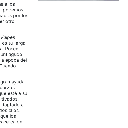
s a los
ién podemos
nados por los
er otro
(Vulpes
 es su larga
a. Posee
puntiagudo.
 la época del
. Cuando
 gran ayuda
 corzos.
que esté a su
ltivados,
 adaptado a
os ellos.
 que los
s cerca de