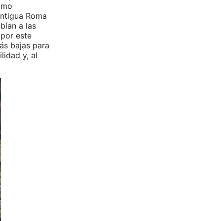
como
antigua Roma
bían a las
 por este
ás bajas para
idad y, al