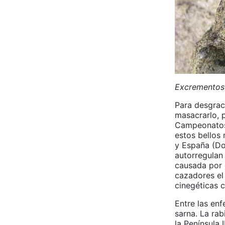
Excrementos 
Para desgrac
masacrarlo, 
Campeonatos 
estos bellos 
y España (Do
autorregulan 
causada por e
cazadores el
cinegéticas 
Entre las en
sarna. La ra
la Península 