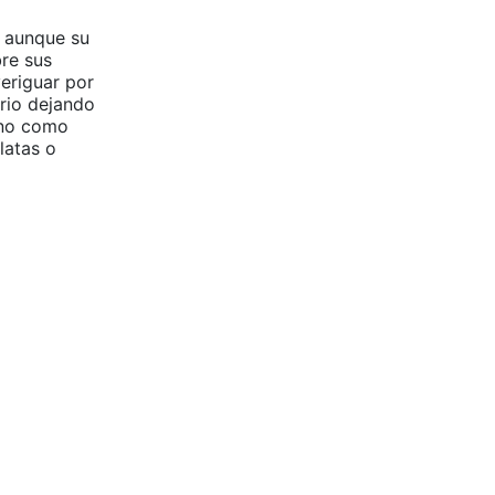
, aunque su
bre sus
eriguar por
rio dejando
eno como
latas o