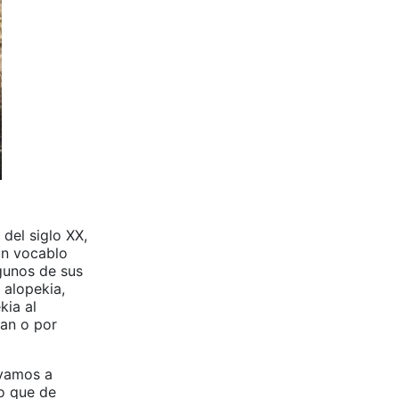
del siglo XX,
un vocablo
gunos de sus
 alopekia,
kia al
ban o por
 vamos a
go que de