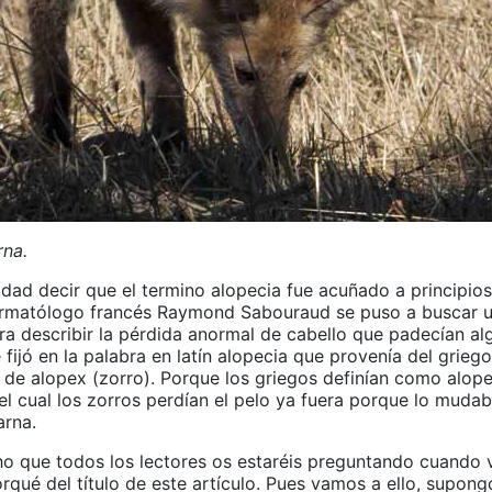
rna.
ad decir que el termino alopecia fue acuñado a principios 
rmatólogo francés Raymond Sabouraud se puso a buscar 
a describir la pérdida anormal de cabello que padecían al
 fijó en la palabra en latín alopecia que provenía del griego
 de alopex (zorro). Porque los griegos definían como alope
el cual los zorros perdían el pelo ya fuera porque lo muda
arna.
o que todos los lectores os estaréis preguntando cuando
orqué del título de este artículo. Pues vamos a ello, supon