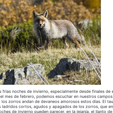
s frías noches de invierno, especialmente desde finales de 
 el mes de febrero, podemos escuchar en nuestros campos 
e los zorros andan de devaneos amorosos estos días. El t
s ladridos cortos, agudos y apagados de los zorros, que en 
noches de invierno pueden parecer, en la lejanía, el llanto d