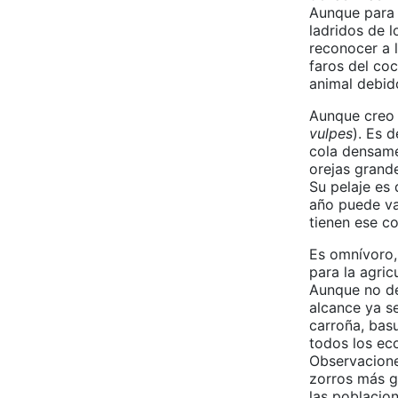
Aunque para 
ladridos de 
reconocer a 
faros del coc
animal debid
Aunque creo 
vulpes
). Es 
cola densame
orejas grand
Su pelaje es
año puede var
tienen ese c
Es omnívoro,
para la agric
Aunque no de
alcance ya se
carroña, basu
todos los ec
Observacione
zorros más g
las poblacio