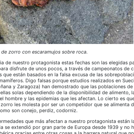
de zorro con escaramujos sobre roca.
ia de nuestro protagonista estas fechas son las elegidas p
para disfrute de unos pocos, a través de campeonatos de c
que están basados en la falsa excusa de las sobrepoblac
mamíferos. Digo falsas porque estudios realizados en Sueci
ñana y Zaragoza) han demostrado que las poblaciones de 
ellas solas dependiendo de la disponibilidad de alimento, 
l hombre y las epidemias que les afectan. Lo cierto es que
 zorro les molesta por ser un competidor que se alimenta 
como son conejo, perdiz, codorniz.
fermedades que más afectan a nuestro protagonista están la
bia se extendió por gran parte de Europa desde 1939 y no h
Ibérica gracias entre otras cosas a la barrera natural que n