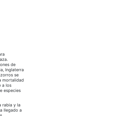
ara
aza.
iones de
a, Inglaterra
zorros se
la mortalidad
 a los
de especies
 rabia y la
a llegado a
os