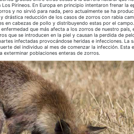
Los Pirineos. En Europa en principio intentaron frenar la 
orros y no sirvió para nada, pero actualmente se ha produ
 y drástica reducción de los casos de zorros con rabia ca
es en cabezas de pollo y distribuyendo estas por el campo
la enfermedad que más afecta a los zorros de nuestro país,
os que se introducen en la piel y causan la perdida de pelo
partes infectadas provocándose heridas e infecciones. La s
muerte del individuo al mes de comenzar la infección. Esta
 a exterminar poblaciones enteras de zorros.