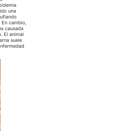
epidemia
cido una
muflando
. En cambio,
 es causada
. El animal
arna suele
 enfermedad