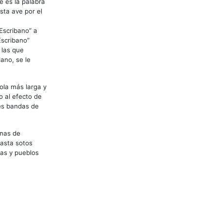
e es la palabra
sta ave por el
Escribano” a
Escribano”
 las que
lano, se le
ola más larga y
o al efecto de
res bandas de
onas de
hasta sotos
das y pueblos