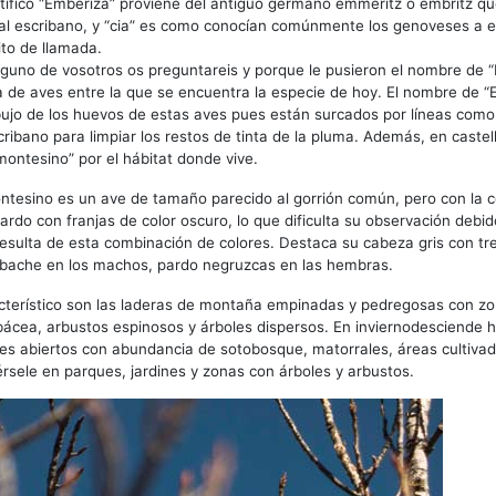
ífico “Emberiza” proviene del antiguo germano emmeritz o embritz qu
al escribano, y “cia” es como conocían comúnmente los genoveses a e
ito de llamada.
uno de vosotros os preguntareis y porque le pusieron el nombre de “
a de aves entre la que se encuentra la especie de hoy. El nombre de “
bujo de los huevos de estas aves pues están surcados por líneas como
cribano para limpiar los restos de tinta de la pluma. Además, en castel
ontesino” por el hábitat donde vive.
ntesino es un ave de tamaño parecido al gorrión común, pero con la c
ardo con franjas de color oscuro, lo que dificulta su observación debid
esulta de esta combinación de colores. Destaca su cabeza gris con t
abache en los machos, pardo negruzcas en las hembras.
acterístico son las laderas de montaña empinadas y pedregosas con z
ácea, arbustos espinosos y árboles dispersos. En inviernodesciende 
ues abiertos con abundancia de sotobosque, matorrales, áreas cultiva
sele en parques, jardines y zonas con árboles y arbustos.