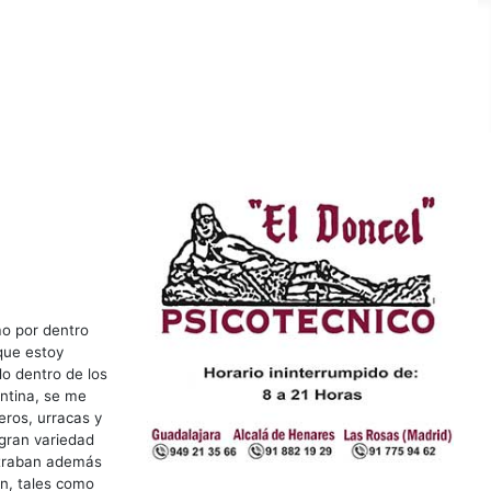
o por dentro
que estoy
do dentro de los
ntina, se me
eros, urracas y
gran variedad
ntraban además
n, tales como