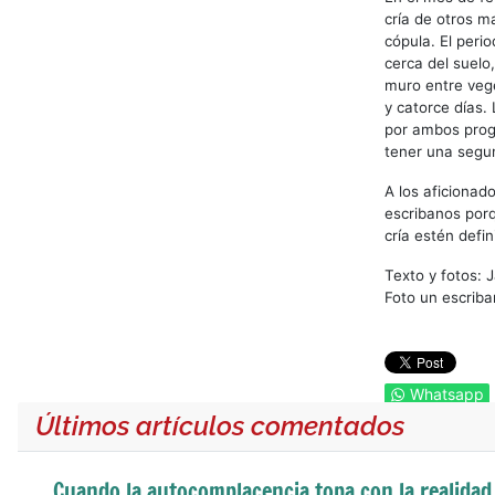
cría de otros m
cópula. El perio
cerca del suelo
muro entre vege
y catorce días.
por ambos proge
tener una segun
A los aficionad
escribanos porq
cría estén defi
Texto y fotos: J
Foto un escriba
Whatsapp
Últimos artículos comentados
Cuando la autocomplacencia topa con la realidad