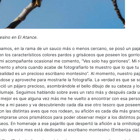
esino en El Atance.
bamos, en la rama de un sauco más o menos cercano, se posó un pajar
on los característicos colores pardos y grisáceos que poseen los gorri
 mi acompañante ocasional me comento, “Ves solo hay gorriones”. Mi 
ento y ahora cuando acabe de fotografiarlo te muestro que lo que tu
realidad es un precioso escribano montesino”. Al momento, nuestro paj
dose y aproveche para mostrarle la fotografía. La verdad es que se s
ció un pájaro precioso, asombrándole el bello dibujo de su cabeza y lo
plumaje. Seguimos hablando sobre aves un rato más y después cada u
o mejor es que alguna vez más me he vuelto a encontrar con esa pers
ne a mi paseo y va descubriendo cada día ese otro tesoro que posee
n las distintas aves que nos rodean, su afición es cada día más gran
prarse unos prismáticos para poder observar mejor a los distintos p
eos. En homenaje a ese pajarillo que despertó la afición a la ornitolog
ículo de este mes está dedicado al escribano montesino (Emberiza cia)