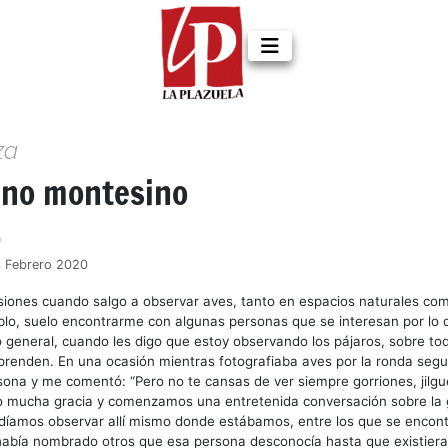
za
ano montesino
a
3 Febrero 2020
iones cuando salgo a observar aves, tanto en espacios naturales com
lo, suelo encontrarme con algunas personas que se interesan por lo 
o general, cuando les digo que estoy observando los pájaros, sobre to
prenden. En una ocasión mientras fotografiaba aves por la ronda segu
ona y me comentó: “Pero no te cansas de ver siempre gorriones, jilgu
zo mucha gracia y comenzamos una entretenida conversación sobre la 
díamos observar allí mismo donde estábamos, entre los que se enco
había nombrado otros que esa persona desconocía hasta que existiera