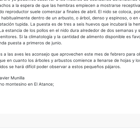
achos a la espera de que las hembras empiecen a mostrarse receptiva
do reproductor suele comenzar a finales de abril. El nido se coloca, por
, habitualmente dentro de un arbusto, o árbol, denso y espinoso, o en
tación tupida. La puesta es de tres a seis huevos que incubará la h
 La estancia de los pollos en el nido dura alrededor de dos semanas y
nitores. Si la climatología y la cantidad de alimento disponible es fa
da puesta a primeros de junio.
os a las aves les aconsejo que aprovechen este mes de febrero para o
ue en cuanto los árboles y arbustos comience a llenarse de hojas y los
nidos se hará difícil poder observar a estos pequeños pájaros.
avier Munilla
no montesino en El Atance;