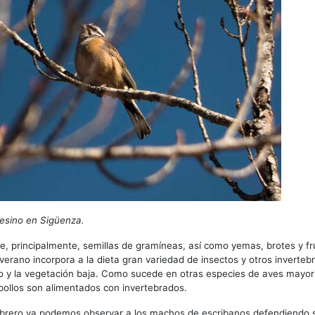
esino en Sigüenza.
, principalmente, semillas de gramíneas, así como yemas, brotes y fr
verano incorpora a la dieta gran variedad de insectos y otros inverte
o y la vegetación baja. Como sucede en otras especies de aves mayor
 pollos son alimentados con invertebrados.
brero ya podemos observar a los machos de escribanos defendiendo su