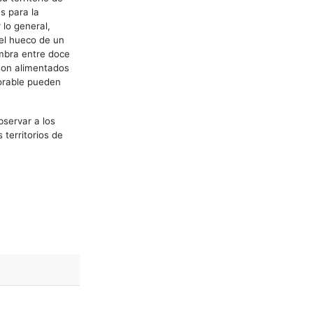
s para la
 lo general,
 el hueco de un
embra entre doce
 son alimentados
vorable pueden
bservar a los
 territorios de