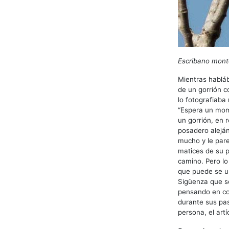
Escribano mont
Mientras hablá
de un gorrión c
lo fotografiaba
“Espera un mom
un gorrión, en 
posadero aleján
mucho y le pare
matices de su 
camino. Pero l
que puede se u
Sigüenza que so
pensando en com
durante sus pas
persona, el art