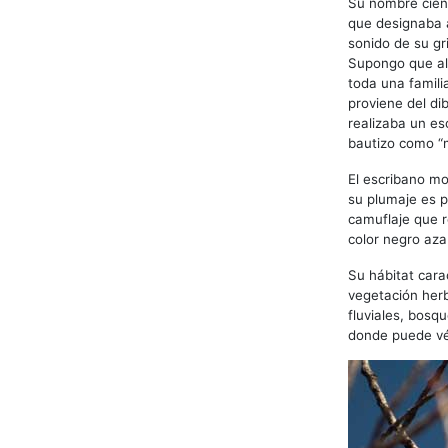
Su nombre cient
que designaba 
sonido de su gr
Supongo que alg
toda una famili
proviene del di
realizaba un es
bautizo como “m
El escribano mo
su plumaje es p
camuflaje que r
color negro az
Su hábitat car
vegetación herb
fluviales, bosq
donde puede vér