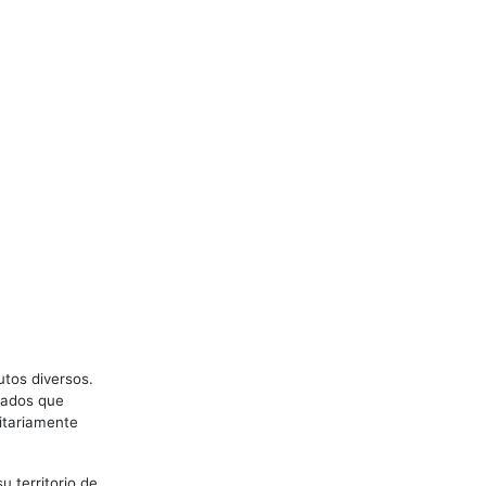
utos diversos.
brados que
itariamente
 territorio de