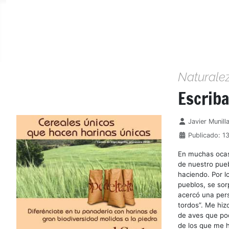
Naturale
Escrib
Detalles
Javier Munill
Publicado: 1
En muchas ocas
de nuestro pueb
haciendo. Por l
pueblos, se sor
acercó una pers
tordos”. Me hi
de aves que po
de los que me 