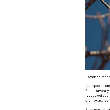
Escribano mont
La especie come
En primavera y 
recoge del suel
granívoras, los
En el mes de fe