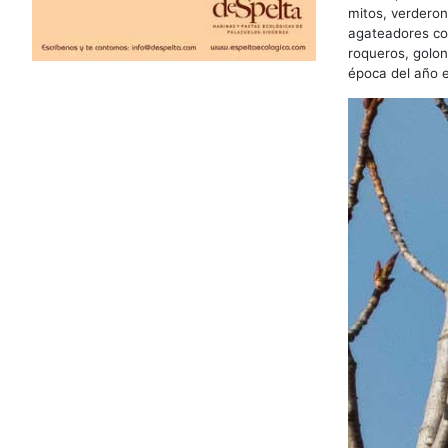
mitos, verderone
agateadores com
roqueros, golon
época del año 