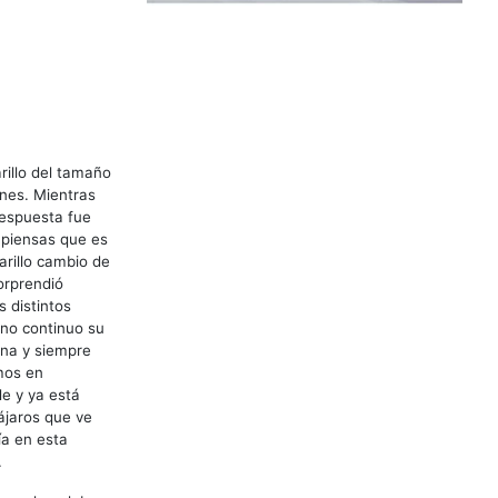
illo del tamaño
ones. Mientras
respuesta fue
 piensas que es
arillo cambio de
orprendió
s distintos
no continuo su
ona y siempre
mos en
de y ya está
ájaros que ve
ía en esta
.