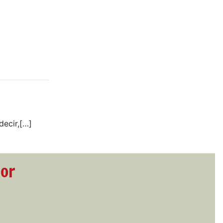
decir,[…]
dor