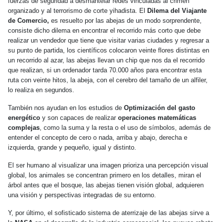
fuerzas de seguridad a desmantelar redes vinculadas al crimen
organizado y al terrorismo de corte yihadista. El
Dilema del Viajante
de Comercio,
es resuelto por las abejas de un modo sorprendente,
consiste dicho dilema en encontrar el recorrido más corto que debe
realizar un vendedor que tiene que visitar varias ciudades y regresar a
su punto de partida, los científicos colocaron veinte flores distintas en
un recorrido al azar, las abejas llevan un chip que nos da el recorrido
que realizan, si un ordenador tarda 70.000 años para encontrar esta
ruta con veinte hitos, la abeja, con el cerebro del tamaño de un alfiler,
lo realiza en segundos.
También nos ayudan en los estudios de
Optimización del gasto
energético
y son capaces de realizar
operaciones matemáticas
complejas
, como la suma y la resta o el uso de símbolos, además de
entender el concepto de cero o nada, arriba y abajo, derecha e
izquierda, grande y pequeño, igual y distinto.
El ser humano al visualizar una imagen prioriza una percepción visual
global, los animales se concentran primero en los detalles, miran el
árbol antes que el bosque, las abejas tienen visión global, adquieren
una visión y perspectivas integradas de su entorno.
Y, por último, el sofisticado sistema de aterrizaje de las abejas sirve a