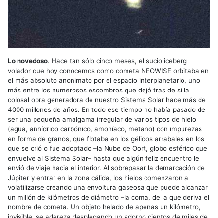
Lo novedoso
. Hace tan sólo cinco meses, el sucio iceberg
volador que hoy conocemos como cometa NEOWISE orbitaba en
el más absoluto anonimato por el espacio interplanetario, uno
más entre los numerosos escombros que dejó tras de sí la
colosal obra generadora de nuestro Sistema Solar hace más de
4000 millones de años. En todo ese tiempo no había pasado de
ser una pequeña amalgama irregular de varios tipos de hielo
(agua, anhídrido carbónico, amoníaco, metano) con impurezas
en forma de granos, que flotaba en los gélidos arrabales en los
que se crió o fue adoptado –la Nube de Oort, globo esférico que
envuelve al Sistema Solar– hasta que algún feliz encuentro le
envió de viaje hacia el interior. Al sobrepasar la demarcación de
Júpiter y entrar en la zona cálida, los hielos comenzaron a
volatilizarse creando una envoltura gaseosa que puede alcanzar
un millón de kilómetros de diámetro –la coma, de la que deriva el
nombre de cometa. Un objeto helado de apenas un kilómetro,
invisible, se adereza desplegando un adorno cientos de miles de