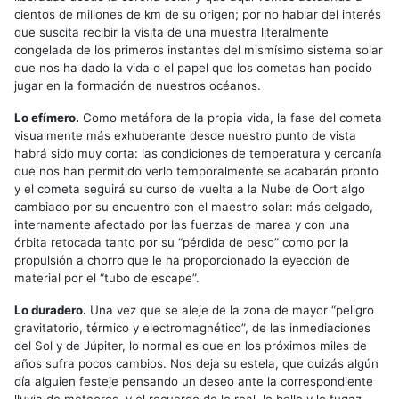
cientos de millones de km de su origen; por no hablar del interés
que suscita recibir la visita de una muestra literalmente
congelada de los primeros instantes del mismísimo sistema solar
que nos ha dado la vida o el papel que los cometas han podido
jugar en la formación de nuestros océanos.
Lo efímero.
Como metáfora de la propia vida, la fase del cometa
visualmente más exhuberante desde nuestro punto de vista
habrá sido muy corta: las condiciones de temperatura y cercanía
que nos han permitido verlo temporalmente se acabarán pronto
y el cometa seguirá su curso de vuelta a la Nube de Oort algo
cambiado por su encuentro con el maestro solar: más delgado,
internamente afectado por las fuerzas de marea y con una
órbita retocada tanto por su “pérdida de peso” como por la
propulsión a chorro que le ha proporcionado la eyección de
material por el “tubo de escape”.
Lo duradero.
Una vez que se aleje de la zona de mayor “peligro
gravitatorio, térmico y electromagnético”, de las inmediaciones
del Sol y de Júpiter, lo normal es que en los próximos miles de
años sufra pocos cambios. Nos deja su estela, que quizás algún
día alguien festeje pensando un deseo ante la correspondiente
lluvia de meteoros, y el recuerdo de lo real, lo bello y lo fugaz.