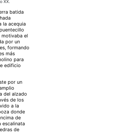
lo XX.
erra batida
chada
a la acequia
puentecillo
, motivaba el
da por un
ores, formando
nes más
molino para
e edificio
ste por un
 amplio
a del alzado
avés de los
vido a la
 poza donde
 encima de
 escalinata
iedras de