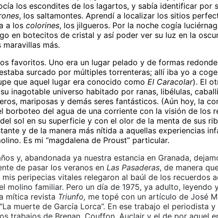
cía los escondites de los lagartos, y sabía identificar por 
rones
, los saltamontes. Aprendí a localizar los sitios perfe
a a los
colorines
, los jilgueros. Por la noche cogía luciérna
o en botecitos de cristal y así poder ver su luz en la oscu
 maravillas más.
tios favoritos. Uno era un lugar pelado y de formas redonde
estaba surcado por múltiples torrenteras; allí iba yo a coger
upe que aquel lugar era conocido como
El Caracolar
). El o
su inagotable universo habitado por ranas, libélulas, caball
teros, mariposas y demás seres fantásticos. (Aún hoy, la c
l borboteo del agua de una corriente con la visión de los r
el sol en su superficie y con el olor de la menta de sus ri
stante y de la manera más nítida a aquellas experiencias inf
olino. Es mi “magdalena de Proust” particular.
años y, abandonada ya nuestra estancia en Granada, dejam
nte de pasar los veranos en
Las Pasaderas
, de manera qu
is peripecias vitales relegaron al baúl de los recuerdos a
el molino familiar. Pero un día de 1975, ya adulto, leyendo 
a mítica revista
Triunfo,
me topé con un artículo de José M
: “La muerte de García Lorca”. En ese trabajo el periodista 
os trabajos de Brenan, Couffon, Auclair y el de por aquel 