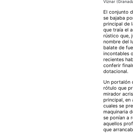
Víznar (Granad
El conjunto d
se bajaba po
principal de 
que traía el
rústico que, 
nombre del l
balate de fue
incontables o
recientes hab
conferir fina
dotacional.
Un portalón c
rótulo que p
mirador acris
principal, en
cuales se pr
maquinaria d
se ponían a r
aquellos pro
que arrancaba