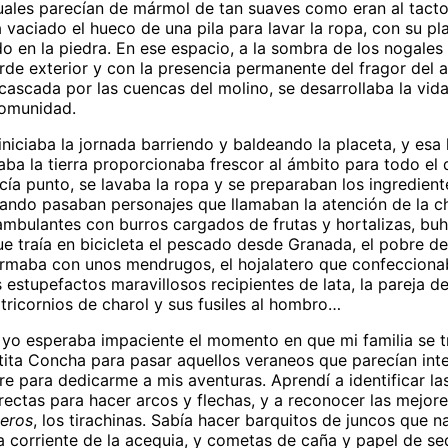
cuales parecían de mármol de tan suaves como eran al tacto
a vaciado el hueco de una pila para lavar la ropa, con su pl
o en la piedra. En ese espacio, a la sombra de los nogales
rde exterior y con la presencia permanente del fragor del 
ascada por las cuencas del molino, se desarrollaba la vida
comunidad.
iniciaba la jornada barriendo y baldeando la placeta, y es
a la tierra proporcionaba frescor al ámbito para todo el dí
cía punto, se lavaba la ropa y se preparaban los ingredient
ando pasaban personajes que llamaban la atención de la chi
mbulantes con burros cargados de frutas y hortalizas, buh
e traía en bicicleta el pescado desde Granada, el pobre d
rmaba con unos mendrugos, el hojalatero que confecciona
 estupefactos maravillosos recipientes de lata, la pareja d
 tricornios de charol y sus fusiles al hombro…
 yo esperaba impaciente el momento en que mi familia se tr
 tita Concha para pasar aquellos veraneos que parecían int
ibre para dedicarme a mis aventuras. Aprendí a identificar l
ectas para hacer arcos y flechas, y a reconocer las mejore
eros
, los tirachinas. Sabía hacer barquitos de juncos que 
la corriente de la acequia, y cometas de caña y papel de s