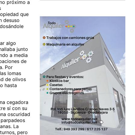
ano próximo a
s
ropiedad que
en desuso
adosándole
ar algo
allaba junto
ando a media
ibaciones de
a. Por
 las lomas
ad de olivos
do hasta
una cegadora
re sí con su
 una oscuridad
os parpadeos
janas. La
turnos, pero