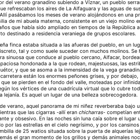
or del verano granadino subiendo a Víznar, un pueblo serr
ue refrescaban los aires de La Alfaguara y las aguas de su
 Allí pasábamos los meses de verano alojándonos en una p
ilia de mi abuela materna, consistente en un viejo molino 
años que había sido ampliado en tiempos de la República 
ito destinado a residencia veraniega de grupos escolares.
ña finca estaba situada a las afueras del pueblo, en un lug
iscreto, tal y como suele suceder con muchos molinos. Se h
era sinuosa que conduce al pueblo cercano, Alfacar, borde
spaciosa hondonada a la que rodean, majestuosas, las estr
Huétor, y que se asoma a la inmensidad de la vega granadin
 carretera están los enormes peñones grises, y por debajo,
que se pierden en el fondo del valle, moteadas por infinid
gún los vértices de una cuadrícula virtual que lo cubre to
a lejanía. Es aquel un lugar de una belleza sobrecogedora.
 de verano, aquel panorama de mi niñez reverberaba bajo 
ientras que las cigarras -allí eran
chicharras
- competían ent
rante y obsesivo. En las noches sin luna caía sobre el lugar
olo por las estrellas en el cielo negrísimo, y por los cansin
billa de 25 watios situada sobre la puerta de alquerías le
emás el gran momento de los grillos y demás animales noc