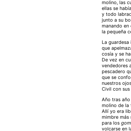
molino, las 
ellas se habí
y todo labrad
junto a su bo
manando en c
la pequeña 
La guardesa 
que apelmazab
cosía y se ha
De vez en cu
vendedores a
pescadero qu
que se confo
nuestros ojos
Civil con sus
Año tras año
molino de la
Allí yo era l
mimbre más r
para los
gom
volcarse en 