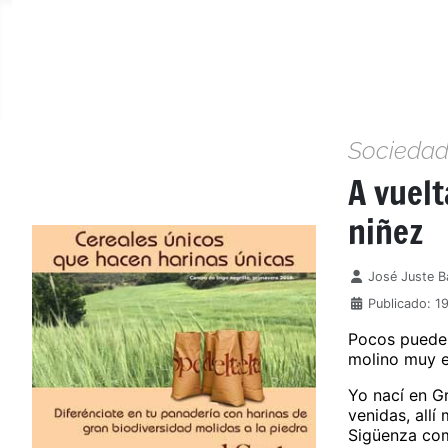
Socieda
A vuelt
niñez
Detalles
José Juste B
Publicado: 1
Pocos pueden
molino muy e
Yo nací en Gr
venidas, allí
Sigüenza com