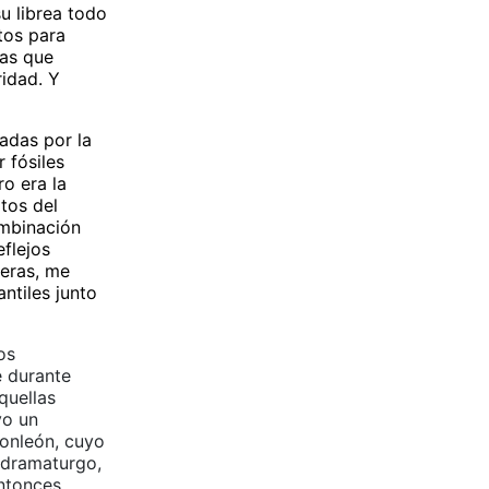
su librea todo
ctos para
gas que
ridad. Y
adas por la
 fósiles
tro era la
itos del
ombinación
eflejos
beras, me
antiles junto
os
e durante
quellas
yo un
onleón, cuyo
y dramaturgo,
entonces