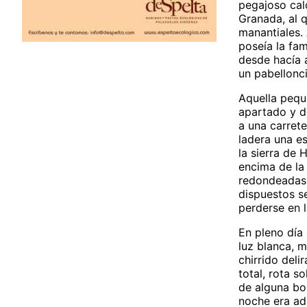
pegajoso cal
Granada, al q
manantiales.
poseía la fam
desde hacía 
un pabellonc
Aquella peque
apartado y d
a una carret
ladera una e
la sierra de 
encima de la
redondeadas 
dispuestos se
perderse en l
En pleno día
luz blanca, m
chirrido deli
total, rota s
de alguna bom
noche era ad