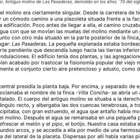
a). Antiguo molino de
Las Pasaderas,
demolido en los años ´70 del sig
el molino era ciertamente singular. Desde la carretera de ti
r un cómodo camino a una plazoleta situada frente a la fa
la edificación. Poco antes de llegar a ella, el camino cruzab
 agua con que se movían las muelas del molino mediante un 
junto con otro más situado en la parte posterior de la finca
ugar:
Las Pasaderas
. La pequeña explanada estaba bordea
rte pendiente que descendía luego hacia las tierras inferi
ndulaciones. El edificio tenía dos plantas, y las agregacio
ían acabado por trastocar la fisionomía popular del viejo 
lmente al conjunto cierto aire pretencioso y adusto, como d
entral presidía la planta baja. Por encima, y separado de e
roclamaba el nombre de la finca -
Villa Concha
- se abría un
talado. El cuerpo del antiguo molino se situaba a la derech
 ángulo recto, y albergaba las dos cuencas tenebrosas, a tr
ecipitaba, con gran estruendo, el agua que antaño había mo
el molino. Después el agua se remansaba en una pequeña
efrescar el melón y el
pipo
, el botijo. Nuestra casa estaba
fundos arcos, y se accedía a ella por medio de una hermosa
 del lateral de la placeta. Dispersas por allí había varias p