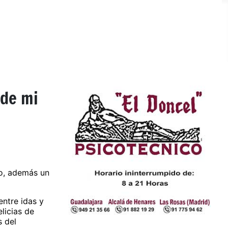
 de mi
no, además un
entre idas y
licias de
s del