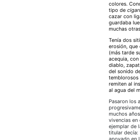
colores. Cono
tipo de
cigar
cazar con lig
guardaba lueg
muchas otras
Tenía dos si
erosión, que 
(más tarde s
acequia, con 
diablo, zapa
del sonido de
temblorosos d
remiten al in
al agua del m
Pasaron los 
progresivame
muchos años m
vivencias en 
ejemplar de l
titular decía
apoyado en l