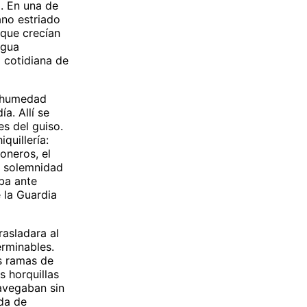
. En una de
ano estriado
 que crecían
agua
 cotidiana de
a humedad
a. Allí se
es del guiso.
quillería:
oneros, el
e solemnidad
ba ante
e la Guardia
asladara al
erminables.
as ramas de
s horquillas
navegaban sin
eda de