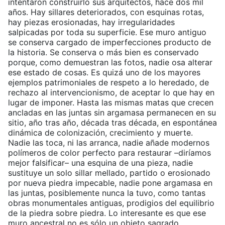
intentaron construirlo sus arquitectos, hace dos mil
años. Hay sillares deteriorados, con esquinas rotas,
hay piezas erosionadas, hay irregularidades
salpicadas por toda su superficie. Ese muro antiguo
se conserva cargado de imperfecciones producto de
la historia. Se conserva o más bien es conservado
porque, como demuestran las fotos, nadie osa alterar
ese estado de cosas. Es quizá uno de los mayores
ejemplos patrimoniales de respeto a lo heredado, de
rechazo al intervencionismo, de aceptar lo que hay en
lugar de imponer. Hasta las mismas matas que crecen
ancladas en las juntas sin argamasa permanecen en su
sitio, año tras año, década tras década, en espontánea
dinámica de colonización, crecimiento y muerte.
Nadie las toca, ni las arranca, nadie añade modernos
polímeros de color perfecto para restaurar –diríamos
mejor falsificar– una esquina de una pieza, nadie
sustituye un solo sillar mellado, partido o erosionado
por nueva piedra impecable, nadie pone argamasa en
las juntas, posiblemente nunca la tuvo, como tantas
obras monumentales antiguas, prodigios del equilibrio
de la piedra sobre piedra. Lo interesante es que ese
muro ancestral no es sólo un objeto sagrado