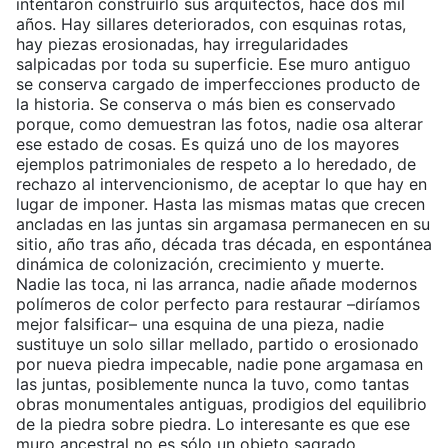
intentaron construirlo sus arquitectos, hace dos mil
años. Hay sillares deteriorados, con esquinas rotas,
hay piezas erosionadas, hay irregularidades
salpicadas por toda su superficie. Ese muro antiguo
se conserva cargado de imperfecciones producto de
la historia. Se conserva o más bien es conservado
porque, como demuestran las fotos, nadie osa alterar
ese estado de cosas. Es quizá uno de los mayores
ejemplos patrimoniales de respeto a lo heredado, de
rechazo al intervencionismo, de aceptar lo que hay en
lugar de imponer. Hasta las mismas matas que crecen
ancladas en las juntas sin argamasa permanecen en su
sitio, año tras año, década tras década, en espontánea
dinámica de colonización, crecimiento y muerte.
Nadie las toca, ni las arranca, nadie añade modernos
polímeros de color perfecto para restaurar –diríamos
mejor falsificar– una esquina de una pieza, nadie
sustituye un solo sillar mellado, partido o erosionado
por nueva piedra impecable, nadie pone argamasa en
las juntas, posiblemente nunca la tuvo, como tantas
obras monumentales antiguas, prodigios del equilibrio
de la piedra sobre piedra. Lo interesante es que ese
muro ancestral no es sólo un objeto sagrado